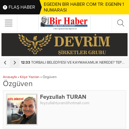
EGEDEN BİR HABER COM TR: EGENİN 1
FLAŞ HABER
NUMARASI
12:33
TORBALI BELEDİYESİ VE KAYMAKAMLIK NEREDE? TEPEKÖY MEYDANI’NDA SKANDAL DENETİMSİZLİK!
1
Anasayfa
»
Köşe Yazıları
»
Özgüven
Özgüven
Feyzullah TURAN
feyzullahturan@hotmail.com