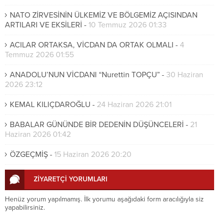
NATO ZİRVESİNİN ÜLKEMİZ VE BÖLGEMİZ AÇISINDAN
ARTILARI VE EKSİLERİ
-
10 Temmuz 2026 01:33
ACILAR ORTAKSA, VİCDAN DA ORTAK OLMALI
-
4
Temmuz 2026 01:55
ANADOLU’NUN VİCDANI “Nurettin TOPÇU”
-
30 Haziran
2026 23:12
KEMAL KILIÇDAROĞLU
-
24 Haziran 2026 21:01
BABALAR GÜNÜNDE BİR DEDENİN DÜŞÜNCELERİ
-
21
Haziran 2026 01:42
ÖZGEÇMİŞ
-
15 Haziran 2026 20:20
ZİYARETÇİ YORUMLARI
Henüz yorum yapılmamış. İlk yorumu aşağıdaki form aracılığıyla siz
yapabilirsiniz.