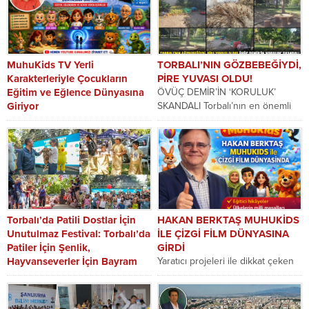
MuhuKids TV Yerli
TORBALI’NIN GÖZBEBEĞİYDİ,
Karakterleriyle Çocukların
PİRE YUVASI OLDU!
Eğitim ve Eğlence Dünyasına
ÖVÜÇ DEMİR’İN ‘KORULUK’
Giriyor
SKANDALI Torbalı’nın en önemli
Hakan Berktaş: “Çocukların
sosyal yaşam alanlarından biri
severek izleyeceği, ailelerin
olan Muzaffer Kebapçıgil
güvenle tercih edeceği bir
Koruluğu,...
karakter dünyası oluşturuyoruz”
HABER MERKEZİ...
Torbalı’da Patili Dostlar İçin
HAKAN BERKTAŞ MUHUKİDS
Unutulmaz Festival: Torbalı’da
İLE ÇİZGİ FİLM DÜNYASINA
Patiler İçin Şenlik,
GİRDİ
Hayvanseverler İçin Bayram
Yaratıcı projeleri ile dikkat çeken
Torbalı Belediyesi’nin bu yıl
Sosyal Hizmet Uzmanı-Yazar
üçüncüsünü düzenlediği
Hakan Berktaş, şimdi de
TORPATİFEST Evcil Hayvan ve
Muhukids ile çizgi...