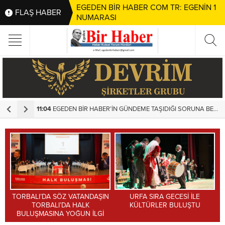
EGEDEN BİR HABER COM TR: EGENİN 1
FLAŞ HABER
NUMARASI
11:04
EGEDEN BİR HABER’İN GÜNDEME TAŞIDIĞI SORUNA BELEDİYEDEN HIZLI MÜDAHALE
1
TORBALI’DA SÖZ VATANDAŞIN
URFA SIRA GECESİ İLE
Y
TORBALI’DA HALK
KÜLTÜRLER BULUŞTU
BULUŞMASINA YOĞUN İLGİ