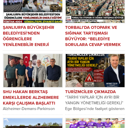
Yaşam Festivali, binlerce
hayvanseveri Muzaffer...
ŞANLIURFA BÜYÜKŞEHİR
TORBALI’DA OTOPARK VE
BELEDİYESİ’NDEN
SIĞINAK TARTIŞMASI
ÖĞRENCİLERE
BÜYÜYOR: “BELEDİYE
YENİLENEBİLİR ENERJİ
SORULARA CEVAP VERMEK
EĞİTİMİ
YERİNE KONUYU
Şanlıurfa Büyükşehir Belediyesi
GEÇİŞTİRİYOR”
tarafından hazırlanan ve TÜBİTAK
Gazeteci Şehmus Gümüştaş’ın
tarafından desteklenen
Torbalı genelindeki otopark,
“Göbeklitepe’nin Işığında
sığınak ve denetim eksiklikleriyle
Yenilenebilir Enerji ve
ilgili yaptığı CİMER başvurusuna
Sürdürülebilir...
verilen...
SHU HAKAN BERKTAŞ
TURİZMCİLER ÇIKMAZDA
EMEKLİLERDE ALZHEIMERE
“TARİHİ YAPILAR İÇİN AYRI BİR
KARŞI ÇALIŞMA BAŞLATTI
YANGIN YÖNETMELİĞİ GEREKLİ”
Alzheimer-Demans-Parkinson
Ege Bölgesi’nde faaliyet gösteren
Hasta ve Hasta Yakınları Derneği
turizm işletmeleri, yangın...
Genel Başkanı Hakan Berktaş,
Alzheimer konusunda