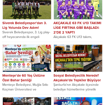
kamuoyunu bilinçlendirmek,
enforme...
Siverek Belediyespor’dan 3.
AKÇAKALE 63 FK U13 TAKIMI
Lig Yolunda Dev Adım!
LİGE FIRTINA GİBİ BAŞLADI:
Siverek Belediyespor, 3. Lig play-
2’DE 2 YAPTI
off heyecanında ilk engeli
Akçakale 63 FK U13 takımı,
kayıpsız geçti. Kırmızı-Siyahlılar,
Şanlıurfa U13 Ligi yeni sezonuna
kendi saha ve seyircisi...
etkileyici bir başlangıç yaparak
oynadığı...
Menteşe’de 60 Yaş Üstüne
Sosyal Belediyecilik Nerede?
Özel Bahar Şenliği
Akçakale’de Tepkiler Büyüyor
Menteşe Belediyesi, Muğla Sıtkı
Şanlıurfa’nın Akçakale ilçesinde
Koçman Üniversitesi ve
belediye hizmetlerine yönelik
Tazelenme Üniversitesi iş
eleştiriler artarak devam ediyor.
birliğinde, 60 yaş ve üzeri...
İlçede yaşayan vatandaşlar,
mevcut yönetimin...