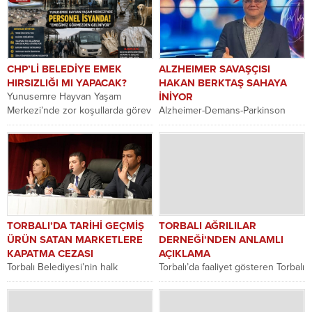
CHP’Lİ BELEDİYE EMEK
ALZHEIMER SAVAŞÇISI
HIRSIZLIĞI MI YAPACAK?
HAKAN BERKTAŞ SAHAYA
Yunusemre Hayvan Yaşam
İNİYOR
Merkezi’nde zor koşullarda görev
Alzheimer-Demans-Parkinson
yapan 50’nin üzerindeki
Hasta ve Hasta Yakınları Derneği
personeli toplantıya çağıran
Genel Başkanı Hakan Berktaş,
belediyenin insan...
Alzheimer konusunda
kamuoyunu bilinçlendirmek,
toplumsal...
TORBALI’DA TARİHİ GEÇMİŞ
TORBALI AĞRILILAR
ÜRÜN SATAN MARKETLERE
DERNEĞİ’NDEN ANLAMLI
KAPATMA CEZASI
AÇIKLAMA
Torbalı Belediyesi’nin halk
Torbalı’da faaliyet gösteren Torbalı
sağlığını korumaya yönelik
Ağrılılar Kültür Derneği, 15 Nisan
başlattığı sıkı denetimlerde, son
Ağrı’nın kurtuluş yıl dönümü
kullanma tarihi geçmiş ürün
dolayısıyla anlamlı...