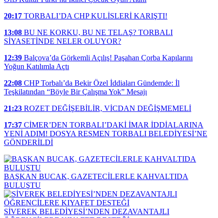
20:17
TORBALI’DA CHP KULİSLERİ KARIŞTI!
13:08
BU NE KORKU, BU NE TELAŞ? TORBALI
SİYASETİNDE NELER OLUYOR?
12:39
Balçova’da Görkemli Açılış! Paşahan Çorba Kapılarını
Yoğun Katılımla Açtı
22:08
CHP Torbalı’da Bekir Özel İddiaları Gündemde: İl
Teşkilatından “Böyle Bir Çalışma Yok” Mesajı
21:23
ROZET DEĞİŞEBİLİR, VİCDAN DEĞİŞMEMELİ
17:37
CİMER’DEN TORBALI’DAKİ İMAR İDDİALARINA
YENİ ADIM! DOSYA RESMEN TORBALI BELEDİYESİ’NE
GÖNDERİLDİ
BAŞKAN BUCAK, GAZETECİLERLE KAHVALTIDA
BULUŞTU
SİVEREK BELEDİYESİ’NDEN DEZAVANTAJLI