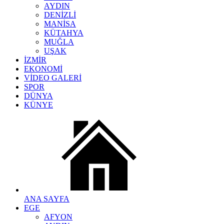
AYDIN
DENİZLİ
MANİSA
KÜTAHYA
MUĞLA
UŞAK
İZMİR
EKONOMİ
VİDEO GALERİ
SPOR
DÜNYA
KÜNYE
ANA SAYFA
EGE
AFYON