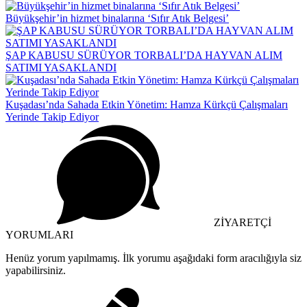
Büyükşehir’in hizmet binalarına ‘Sıfır Atık Belgesi’
ŞAP KABUSU SÜRÜYOR TORBALI’DA HAYVAN ALIM
SATIMI YASAKLANDI
Kuşadası’nda Sahada Etkin Yönetim: Hamza Kürkçü Çalışmaları
Yerinde Takip Ediyor
ZİYARETÇİ
YORUMLARI
Henüz yorum yapılmamış. İlk yorumu aşağıdaki form aracılığıyla siz
yapabilirsiniz.