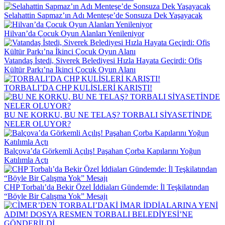
Selahattin Sapmaz’ın Adı Menteşe’de Sonsuza Dek Yaşayacak
Hilvan’da Çocuk Oyun Alanları Yenileniyor
Vatandaş İstedi, Siverek Belediyesi Hızla Hayata Geçirdi: Ofis
Kültür Parkı’na İkinci Çocuk Oyun Alanı
TORBALI’DA CHP KULİSLERİ KARIŞTI!
BU NE KORKU, BU NE TELAŞ? TORBALI SİYASETİNDE
NELER OLUYOR?
Balçova’da Görkemli Açılış! Paşahan Çorba Kapılarını Yoğun
Katılımla Açtı
CHP Torbalı’da Bekir Özel İddiaları Gündemde: İl Teşkilatından
“Böyle Bir Çalışma Yok” Mesajı