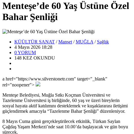
Menteşe’de 60 Yaş Üstüne Özel
Bahar Şenliği
KÜÜLTÜR SANAT
/
Manşet
/
MUĞLA
/
Sağlık
4 Mayıs 2026 18:28
0
YORUM
148
KEZ OKUNDU
a href="https://www.silverstonetr.com" target="_blank"
rel="noopener">
Menteşe Belediyesi
,
Muğla Sıtkı Koçman Üniversitesi
ve
Tazelenme Üniversitesi
iş birliğinde, 60 yaş ve üzeri bireylerin
sosyal hayata aktif katılımını desteklemek ve kuşaklararası iletişimi
güçlendirmek amacıyla “Tazelenme Bahar Şenliği” düzenleniyor.
8 Mayıs Cuma günü gerçekleştirilecek etkinlik,
Türkan Saylan
Çağdaş Yaşam Merkezi
’nde saat 10.00’da başlayacak ve gün boyu
sürecek.