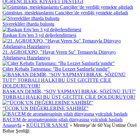
ÖĞRENCİLERE KIYAFET DESTEĞİ
Gümüştaş, meslektaşlarını Canciğer’de verdiği yemekte ağırladı
Siverekliler iftarda buluştu
Başkan Eriş’ten 3 yıl değerlendirmesi
21. AGROEXPO, "Hayat Veren Su" Temasıyla Dünyayı
Ağırlamaya Hazırlanıyo
Ciğer Kebabı Tartışması: “Bu Lezzet Şanlıurfa’nındır”
BAŞKAN DEMİR, “ŞOV YAPMAYI BIRAK, SÖZÜNÜ TUT!”
TORBALI HALKI BU ÜST GEÇİTTE ÇİLE DOLDURUYOR!
“ÜÇOK’UN DEĞERLERİNE SAHİBİZ”
BAÇEM de aromaterapinin şifalı dünyasına yolculuk başladı
Anasayfa
»
KÜÜLTÜR SANAT
»
Menteşe’de 60 Yaş Üstüne Özel
Bahar Şenliği