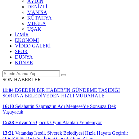
AYDIN
DENİZLİ
MANİSA
KÜTAHYA
MUĞLA
UŞAK
İZMİR
EKONOMİ
VİDEO GALERİ
SPOR
DÜNYA
KÜNYE
SON HABERLER
11:04
EGEDEN BİR HABER’İN GÜNDEME TAŞIDIĞI
SORUNA BELEDİYEDEN HIZLI MÜDAHALE
16:10
Selahattin Sapmaz’ın Adı Menteşe’de Sonsuza Dek
Yaşayacak
15:28
Hilvan’da Çocuk Oyun Alanları Yenileniyor
13:21
Vatandaş İstedi, Siverek Belediyesi Hızla Hayata Geçirdi:
Ofis Kültür Parkı’na İkinci Çocuk Oyun Alanı