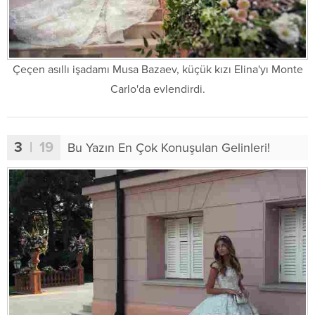
Çeçen asıllı işadamı Musa Bazaev, küçük kızı Elina'yı Monte
Carlo'da evlendirdi.
3
| 19
Bu Yazın En Çok Konuşulan Gelinleri!