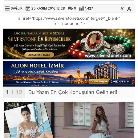
SAĞLIK
25 KASIM 2016 12:28
0
1.427
a href="https://www.silverstonetr.com" target="_blank"
rel="noopener">
1
| 19
Bu Yazın En Çok Konuşulan Gelinleri!