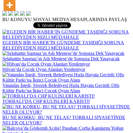
BU KONUYU SOSYAL MEDYA HESAPLARINDA PAYLAŞ
EGEDEN BİR HABER’İN GÜNDEME TAŞIDIĞI SORUNA
BELEDİYEDEN HIZLI MÜDAHALE
Selahattin Sapmaz’ın Adı Menteşe’de Sonsuza Dek Yaşayacak
Hilvan’da Çocuk Oyun Alanları Yenileniyor
Vatandaş İstedi, Siverek Belediyesi Hızla Hayata Geçirdi: Ofis
Kültür Parkı’na İkinci Çocuk Oyun Alanı
TORBALI’DA CHP KULİSLERİ KARIŞTI!
BU NE KORKU, BU NE TELAŞ? TORBALI SİYASETİNDE
NELER OLUYOR?