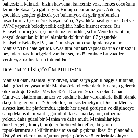
bahçesiz il kalmadı, bizim hayvanat bahçemiz yok, herkes çocuğunu
İzmir’de Sasalı’ya götürüyor. Bir aqua parkımız yok. Aileler,
çocuklar, gençler gidecek yer bulamıyor, alt gelir grubundan
insanlarımız Çeşme’ye, Kuşadası’na, Ayvalık’a nasıl gitsin? Otel ve
AVM yapmak belediyecilik değildir, halka hizmet etmez. Bir
Eskişehir örneği var, şehre denizi getirdiler, şehri Venedik yaptılar,
sosyal donatılar, kültürel alanlarla doldurdular. 87 yaşındaki
Eskişehir Belediye Başkanı’nın vizyonuna sahip olamayanlar
Manisa’yı bu hale getirdi. Oysa tüm bunları yapacaklarına dair sözlü
beyanları, yazılı belgeleri var, her seçim döneminde bu vaadleri
verdiler, ama hiç birini tutmadılar.”
DOST MECLİSİ ÇÖZÜM BULUYOR
Manisalı olan, Manisalıyım diyen, Manisa’ya gönül bağıyla tutunan,
daha güzel ve yaşanır bir Manisa özlemi çekenlerin bir araya gelerek
oluşturduğu Dostlar Meclisi 45’in Dönem Sözcüsü olan Cihan
Canuyar, platformun amacı ve bugüne kadar yapılanlarla ilgili olarak
da şu bilgileri verdi: “Öncelikle şunu söylemeliyim, Dostlar Meclisi
siyaset üstü bir platformdur, içinde her siyasi görüşten ve düşünceye
sahip Manisalılar vardır, gönüllülük esasına dayanır, rütbemiz
yoktur, daha güzel bir Manisa ve daha mutlu Manisalılar için
öneriler geliştirmeyi, projeler üretmeyi hedefler, ihtişamlı
topraklarımıza ait kültür mirasımıza sahip çıkma ilkesi ön plandadır.
Üst yönetimlere sunduğumuz proje, görüş ve önerilerimiz oluyor.