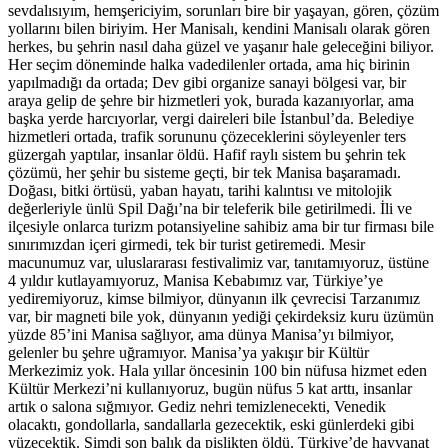
sevdalısıyım, hemşericiyim, sorunları bire bir yaşayan, gören, çözüm
yollarını bilen biriyim. Her Manisalı, kendini Manisalı olarak gören
herkes, bu şehrin nasıl daha güzel ve yaşanır hale geleceğini biliyor.
Her seçim döneminde halka vadedilenler ortada, ama hiç birinin
yapılmadığı da ortada; Dev gibi organize sanayi bölgesi var, bir
araya gelip de şehre bir hizmetleri yok, burada kazanıyorlar, ama
başka yerde harcıyorlar, vergi daireleri bile İstanbul’da. Belediye
hizmetleri ortada, trafik sorununu çözeceklerini söyleyenler ters
güzergah yaptılar, insanlar öldü. Hafif raylı sistem bu şehrin tek
çözümü, her şehir bu sisteme geçti, bir tek Manisa başaramadı.
Doğası, bitki örtüsü, yaban hayatı, tarihi kalıntısı ve mitolojik
değerleriyle ünlü Spil Dağı’na bir teleferik bile getirilmedi. İli ve
ilçesiyle onlarca turizm potansiyeline sahibiz ama bir tur firması bile
sınırımızdan içeri girmedi, tek bir turist getiremedi. Mesir
macunumuz var, uluslararası festivalimiz var, tanıtamıyoruz, üstüne
4 yıldır kutlayamıyoruz, Manisa Kebabımız var, Türkiye’ye
yediremiyoruz, kimse bilmiyor, dünyanın ilk çevrecisi Tarzanımız
var, bir magneti bile yok, dünyanın yediği çekirdeksiz kuru üzümün
yüzde 85’ini Manisa sağlıyor, ama dünya Manisa’yı bilmiyor,
gelenler bu şehre uğramıyor. Manisa’ya yakışır bir Kültür
Merkezimiz yok. Hala yıllar öncesinin 100 bin nüfusa hizmet eden
Kültür Merkezi’ni kullanıyoruz, bugün nüfus 5 kat arttı, insanlar
artık o salona sığmıyor. Gediz nehri temizlenecekti, Venedik
olacaktı, gondollarla, sandallarla gezecektik, eski günlerdeki gibi
yüzecektik. Şimdi son balık da pislikten öldü. Türkiye’de hayvanat