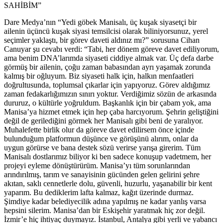
SAHİBİM”
Dare Medya’nın “Yedi göbek Manisalı, üç kuşak siyasetçi bir
ailenin üçüncü kuşak siyasi temsilcisi olarak biliniyorsunuz, yerel
seçimler yaklaştı, bir görev daveti aldınız mı?” sorusuna Cihan
Canuyar şu cevabı verdi: “Tabi, her dönem göreve davet ediliyorum,
ama benim DNA’larımda siyaseti ciddiye almak var. Üç defa darbe
görmüş bir ailenin, çoğu zaman babasından ayrı yaşamak zorunda
kalmış bir oğluyum. Biz siyaseti halk için, halkın menfaatleri
doğrultusunda, toplumsal çıkarlar için yapıyoruz. Görev aldığımız
zaman fedakarlığımızın sınırı yoktur. Verdiğimiz sözün de arkasında
dururuz, o kültürle yoğruldum. Başkanlık için bir çabam yok, ama
Manisa’ya hizmet etmek için hep çaba harcıyorum. Şehrin geliştiğini
değil de gerilediğini görmek her Manisalı gibi beni de yaralıyor.
Muhalefette birlik olur da göreve davet edilirsem önce içinde
bulunduğum platformun düşünce ve görüşünü alırım, onlar da
uygun görürse ve bana destek sözü verirse yarışa girerim. Tüm
Manisalı dostlarımız biliyor ki ben sadece konuşup vadetmem, her
projeyi eyleme dönüştürürüm. Manisa’yı tüm sorunlarından
arındırılmış, tarım ve sanayisinin gücünden gelen gelirini şehre
akıtan, saklı cennetlerle dolu, güvenli, huzurlu, yaşanabilir bir kent
yaparım. Bu dediklerim lafta kalmaz, kağıt üzerinde durmaz.
Şimdiye kadar belediyecilik adına yapılmış ne kadar yanlış varsa
hepsini silerim. Manisa’dan bir Eskişehir yaratmak hiç zor değil.
İzmir’e hiç ihtiyaç duymayız. İstanbul, Antalya gibi yerli ve yabancı