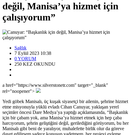
değil, Manisa’ya hizmet için
çalışıyorum”
Sağlık
7 Eylül 2023 10:38
0
YORUM
250
KEZ OKUNDU
a href="https://www.silverstonetr.com" target="_blank"
rel="noopener">
Yedi göbek Manisalı, üç kuşak siyasetçi bir ailenin, şehrine hizmet
etme misyonuyla yüklü evladı Cihan Canuyar, yaklaşan yerel
seçimler öncesi Dare Medya’ya yaptığı açıklamasında, “Başkanlık
için bir çabam yok, ama Manisa’ya hizmet etmek için hep çaba
harcıyorum, şehrin geliştiğini değil, gerilediğini görüyorum, bu her
Manisalı gibi beni de yaralıyor, muhalefette birlik olur da göreve
davet edilirsem sadece konuşup vadetmem, her projeyi eyleme