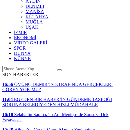
AYDIN
DENİZLİ
MANİSA
KÜTAHYA
MUĞLA
UŞAK
İZMİR
EKONOMİ
VİDEO GALERİ
SPOR
DÜNYA
KÜNYE
SON HABERLER
16:56
ÖVÜNÇ DEMİR’İN ETRAFINDA GERÇEKLERİ
GÖREN YOK MU?
11:04
EGEDEN BİR HABER’İN GÜNDEME TAŞIDIĞI
SORUNA BELEDİYEDEN HIZLI MÜDAHALE
16:10
Selahattin Sapmaz’ın Adı Menteşe’de Sonsuza Dek
Yaşayacak
15:28
Hilvan’da Çocuk Oyun Alanları Yenileniyor