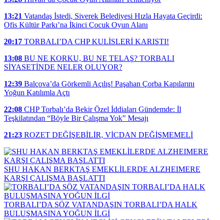
13:21
Vatandaş İstedi, Siverek Belediyesi Hızla Hayata Geçirdi:
Ofis Kültür Parkı’na İkinci Çocuk Oyun Alanı
20:17
TORBALI’DA CHP KULİSLERİ KARIŞTI!
13:08
BU NE KORKU, BU NE TELAŞ? TORBALI
SİYASETİNDE NELER OLUYOR?
12:39
Balçova’da Görkemli Açılış! Paşahan Çorba Kapılarını
Yoğun Katılımla Açtı
22:08
CHP Torbalı’da Bekir Özel İddiaları Gündemde: İl
Teşkilatından “Böyle Bir Çalışma Yok” Mesajı
21:23
ROZET DEĞİŞEBİLİR, VİCDAN DEĞİŞMEMELİ
SHU HAKAN BERKTAŞ EMEKLİLERDE ALZHEIMERE
KARŞI ÇALIŞMA BAŞLATTI
TORBALI’DA SÖZ VATANDAŞIN TORBALI’DA HALK
BULUŞMASINA YOĞUN İLGİ