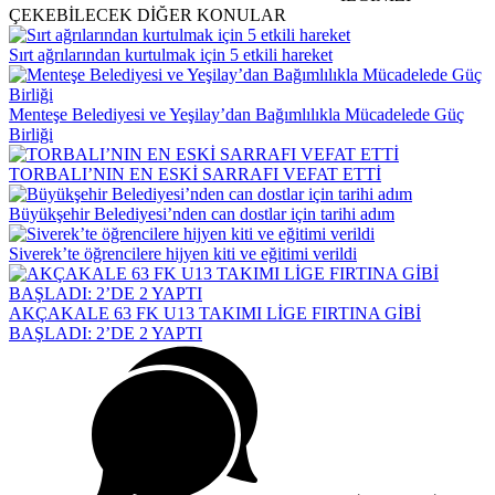
ÇEKEBİLECEK DİĞER KONULAR
Sırt ağrılarından kurtulmak için 5 etkili hareket
Menteşe Belediyesi ve Yeşilay’dan Bağımlılıkla Mücadelede Güç
Birliği
TORBALI’NIN EN ESKİ SARRAFI VEFAT ETTİ
Büyükşehir Belediyesi’nden can dostlar için tarihi adım
Siverek’te öğrencilere hijyen kiti ve eğitimi verildi
AKÇAKALE 63 FK U13 TAKIMI LİGE FIRTINA GİBİ
BAŞLADI: 2’DE 2 YAPTI