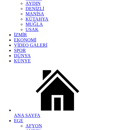
AYDIN
DENİZLİ
MANİSA
KÜTAHYA
MUĞLA
UŞAK
İZMİR
EKONOMİ
VİDEO GALERİ
SPOR
DÜNYA
KÜNYE
ANA SAYFA
EGE
AFYON