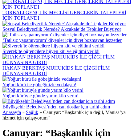
TORBALI GENÇLİK MECLİSİ GENÇLERİN TALEPLERİ
İÇİN TOPLANDI
Sosyal Belediyecilik Nerede? Akçakale’de Tepkiler Büyüyor
‘Tatlısız yapamıyorum’ diyenler için diyet bozmayan lezzetler
Siverek’te öğrencilere hijyen kiti ve eğitimi verildi
HAKAN BERKTAŞ MUHUKİDS İLE ÇİZGİ FİLM
DÜNYASINA GİRDİ
Yoğurt kürü ile göbeğinizle vedalaşın!
Yoğurt kürüyle günde yarım kilo verin!
Büyükşehir Belediyesi’nden can dostlar için tarihi adım
Anasayfa
»
Sağlık
»
Canuyar: “Başkanlık için değil, Manisa’ya
hizmet için çalışıyorum”
Canuyar: “Başkanlık için