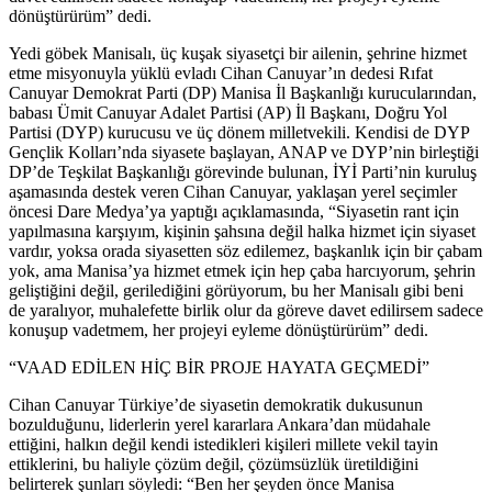
dönüştürürüm” dedi.
Yedi göbek Manisalı, üç kuşak siyasetçi bir ailenin, şehrine hizmet
etme misyonuyla yüklü evladı Cihan Canuyar’ın dedesi Rıfat
Canuyar Demokrat Parti (DP) Manisa İl Başkanlığı kurucularından,
babası Ümit Canuyar Adalet Partisi (AP) İl Başkanı, Doğru Yol
Partisi (DYP) kurucusu ve üç dönem milletvekili. Kendisi de DYP
Gençlik Kolları’nda siyasete başlayan, ANAP ve DYP’nin birleştiği
DP’de Teşkilat Başkanlığı görevinde bulunan, İYİ Parti’nin kuruluş
aşamasında destek veren Cihan Canuyar, yaklaşan yerel seçimler
öncesi Dare Medya’ya yaptığı açıklamasında, “Siyasetin rant için
yapılmasına karşıyım, kişinin şahsına değil halka hizmet için siyaset
vardır, yoksa orada siyasetten söz edilemez, başkanlık için bir çabam
yok, ama Manisa’ya hizmet etmek için hep çaba harcıyorum, şehrin
geliştiğini değil, gerilediğini görüyorum, bu her Manisalı gibi beni
de yaralıyor, muhalefette birlik olur da göreve davet edilirsem sadece
konuşup vadetmem, her projeyi eyleme dönüştürürüm” dedi.
“VAAD EDİLEN HİÇ BİR PROJE HAYATA GEÇMEDİ”
Cihan Canuyar Türkiye’de siyasetin demokratik dukusunun
bozulduğunu, liderlerin yerel kararlara Ankara’dan müdahale
ettiğini, halkın değil kendi istedikleri kişileri millete vekil tayin
ettiklerini, bu haliyle çözüm değil, çözümsüzlük üretildiğini
belirterek şunları söyledi: “Ben her şeyden önce Manisa