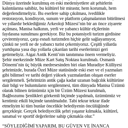
Dünya üzerinde kurulmuş en eski medeniyetlere ait şehirlerin
kalıntılarına sahibiz, bu kültürel bir mirastır, hem korumalı, hem
değerlendirmeliyiz. Bu eserlere sahip çıkılması, ivedilikle
restorasyon, kondisyon, sunum ve platform çalışmalarının bitirilmesi
ve yıllardır beklediğimiz Arkeoloji Müzesi’nin bir an önce ziyarete
açılması, Manisa halkının, yerli ve yabancı kültür elçilerinin
faydasına sunulması gerekiyor. Biz bu potansiyeli turizm girdisine
çeviremiyoruz, çarşı esnafı turizmden hiçbir gelir sağlayamıyor,
çünkü ne yerli ne de yabancı turist çekemiyoruz. Çeşitli yıllarda
yurtdışına yasa dışı yollarla çıkarılan tarihi eserlerimizi geri
getirmeliyiz. Aigai Antik Kenti’nin tanıtımına önem vermeliyiz.
Şehir merkezinde Müze Kart Satış Noktası kurulmalı. Osmanlı
Dönemi’nin üç büyük medresesinden biri olan Muradiye Külliyesi
şehrimizde, burada Özel Müze statüsünde eski eser ve el yazmaları
gibi bilimsel ve tarihi değeri yüksek yazmalardan oluşan eserler
sergilenmeli. Şehrimizin antik çağa kadar uzanan bağcılık kültürüne
dair bilgi ve buluntuların sergilenmesi, tüm dünyada Manisa Üzümü
olarak bilinen ürünümüz için bir Üzüm Müzesi kurulmalı,
Bağbozumu Şenlikleri görkemli biçimde yapılmalı, üzümümüz ve
kentimiz etkili biçimde tanıtılmalıdır. Tabi tekrar tekrar ifade
etmeliyim ki tüm bunlar öncelikle belediyenin öncülüğünde
gerçekleşir. Gerçek belediyecilik şehri yaşanır kılmakla, kültürel,
sanatsal ve sportif değerlerine sahip çıkmakla olur.”
“SÖYLEDİĞİMİ YAPARIM, BU GÜVEN VE İNANCA