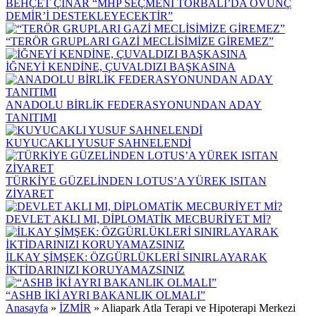
BEHÇET ÇINAR “MHP SEÇMENİ TORBALI’DA ÖVÜNÇ
DEMİR’İ DESTEKLEYECEKTİR”
“TERÖR GRUPLARI GAZİ MECLİSİMİZE GİREMEZ”
İĞNEYİ KENDİNE, ÇUVALDIZI BAŞKASINA
ANADOLU BİRLİK FEDERASYONUNDAN ADAY
TANITIMI
KUYUCAKLI YUSUF SAHNELENDİ
TÜRKİYE GÜZELİNDEN LOTUS’A YÜREK ISITAN
ZİYARET
DEVLET AKLI MI, DİPLOMATİK MECBURİYET Mİ?
İLKAY ŞİMŞEK: ÖZGÜRLÜKLERİ SINIRLAYARAK
İKTİDARINIZI KORUYAMAZSINIZ
“ASHB İKİ AYRI BAKANLIK OLMALI”
Anasayfa
»
İZMİR
»
Aliapark Atla Terapi ve Hipoterapi Merkezi