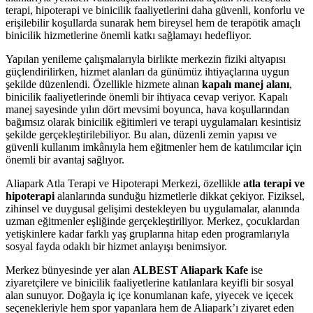
terapi, hipoterapi ve binicilik faaliyetlerini daha güvenli, konforlu ve
erişilebilir koşullarda sunarak hem bireysel hem de terapötik amaçlı
binicilik hizmetlerine önemli katkı sağlamayı hedefliyor.
Yapılan yenileme çalışmalarıyla birlikte merkezin fiziki altyapısı
güçlendirilirken, hizmet alanları da günümüz ihtiyaçlarına uygun
şekilde düzenlendi. Özellikle hizmete alınan
kapalı manej alanı
,
binicilik faaliyetlerinde önemli bir ihtiyaca cevap veriyor. Kapalı
manej sayesinde yılın dört mevsimi boyunca, hava koşullarından
bağımsız olarak binicilik eğitimleri ve terapi uygulamaları kesintisiz
şekilde gerçekleştirilebiliyor. Bu alan, düzenli zemin yapısı ve
güvenli kullanım imkânıyla hem eğitmenler hem de katılımcılar için
önemli bir avantaj sağlıyor.
Aliapark Atla Terapi ve Hipoterapi Merkezi, özellikle
atla terapi ve
hipoterapi
alanlarında sunduğu hizmetlerle dikkat çekiyor. Fiziksel,
zihinsel ve duygusal gelişimi destekleyen bu uygulamalar, alanında
uzman eğitmenler eşliğinde gerçekleştiriliyor. Merkez, çocuklardan
yetişkinlere kadar farklı yaş gruplarına hitap eden programlarıyla
sosyal fayda odaklı bir hizmet anlayışı benimsiyor.
Merkez bünyesinde yer alan
ALBEST Aliapark Kafe
ise
ziyaretçilere ve binicilik faaliyetlerine katılanlara keyifli bir sosyal
alan sunuyor. Doğayla iç içe konumlanan kafe, yiyecek ve içecek
seçenekleriyle hem spor yapanlara hem de Aliapark’ı ziyaret eden