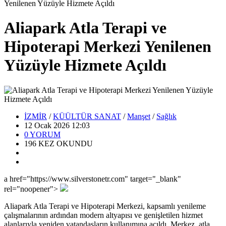
Yenilenen Yüzüyle Hizmete Açıldı
Aliapark Atla Terapi ve
Hipoterapi Merkezi Yenilenen
Yüzüyle Hizmete Açıldı
İZMİR
/
KÜÜLTÜR SANAT
/
Manşet
/
Sağlık
12 Ocak 2026 12:03
0
YORUM
196
KEZ OKUNDU
a href="https://www.silverstonetr.com" target="_blank"
rel="noopener">
Aliapark Atla Terapi ve Hipoterapi Merkezi, kapsamlı yenileme
çalışmalarının ardından modern altyapısı ve genişletilen hizmet
alanlarıyla yeniden vatandaşların kullanımına açıldı. Merkez, atla