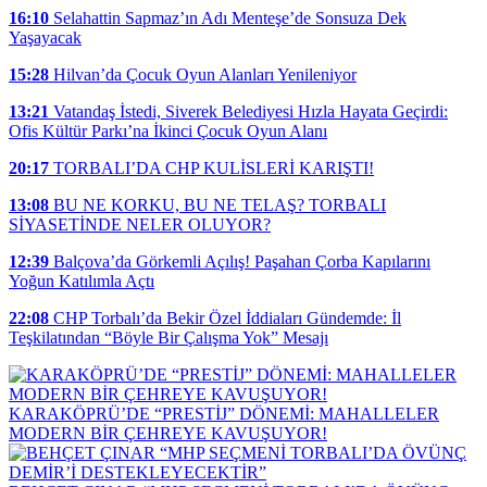
16:10
Selahattin Sapmaz’ın Adı Menteşe’de Sonsuza Dek
Yaşayacak
15:28
Hilvan’da Çocuk Oyun Alanları Yenileniyor
13:21
Vatandaş İstedi, Siverek Belediyesi Hızla Hayata Geçirdi:
Ofis Kültür Parkı’na İkinci Çocuk Oyun Alanı
20:17
TORBALI’DA CHP KULİSLERİ KARIŞTI!
13:08
BU NE KORKU, BU NE TELAŞ? TORBALI
SİYASETİNDE NELER OLUYOR?
12:39
Balçova’da Görkemli Açılış! Paşahan Çorba Kapılarını
Yoğun Katılımla Açtı
22:08
CHP Torbalı’da Bekir Özel İddiaları Gündemde: İl
Teşkilatından “Böyle Bir Çalışma Yok” Mesajı
KARAKÖPRÜ’DE “PRESTİJ” DÖNEMİ: MAHALLELER
MODERN BİR ÇEHREYE KAVUŞUYOR!