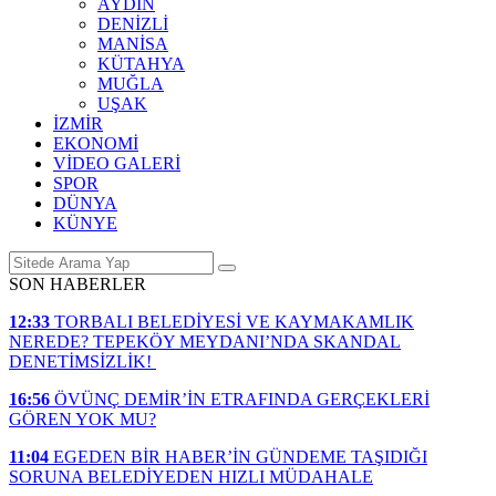
AYDIN
DENİZLİ
MANİSA
KÜTAHYA
MUĞLA
UŞAK
İZMİR
EKONOMİ
VİDEO GALERİ
SPOR
DÜNYA
KÜNYE
SON HABERLER
12:33
TORBALI BELEDİYESİ VE KAYMAKAMLIK
NEREDE? TEPEKÖY MEYDANI’NDA SKANDAL
DENETİMSİZLİK!
16:56
ÖVÜNÇ DEMİR’İN ETRAFINDA GERÇEKLERİ
GÖREN YOK MU?
11:04
EGEDEN BİR HABER’İN GÜNDEME TAŞIDIĞI
SORUNA BELEDİYEDEN HIZLI MÜDAHALE