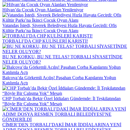
Hilvan’da Çocuk Oyun Alanları Yenileniyor
Vatandaş İstedi, Siverek Belediyesi Hızla Hayata Geçirdi: Ofis
Kültür Parkı’na İkinci Çocuk Oyun Alanı
TORBALI’DA CHP KULİSLERİ KARIŞTI!
BU NE KORKU, BU NE TELAŞ? TORBALI SİYASETİNDE
NELER OLUYOR?
Balçova’da Görkemli Açılış! Paşahan Çorba Kapılarını Yoğun
Katılımla Açtı
CHP Torbalı’da Bekir Özel İddiaları Gündemde: İl Teşkilatından
“Böyle Bir Çalışma Yok” Mesajı
CİMER’DEN TORBALI’DAKİ İMAR İDDİALARINA YENİ
ADIM! DOSYA RESMEN TORBALI BELEDİYESİ’NE