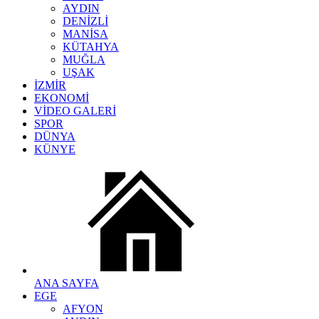
AYDIN
DENİZLİ
MANİSA
KÜTAHYA
MUĞLA
UŞAK
İZMİR
EKONOMİ
VİDEO GALERİ
SPOR
DÜNYA
KÜNYE
ANA SAYFA
EGE
AFYON