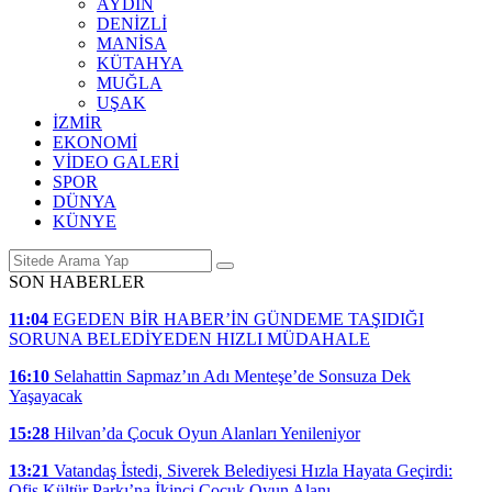
AYDIN
DENİZLİ
MANİSA
KÜTAHYA
MUĞLA
UŞAK
İZMİR
EKONOMİ
VİDEO GALERİ
SPOR
DÜNYA
KÜNYE
SON HABERLER
11:04
EGEDEN BİR HABER’İN GÜNDEME TAŞIDIĞI
SORUNA BELEDİYEDEN HIZLI MÜDAHALE
16:10
Selahattin Sapmaz’ın Adı Menteşe’de Sonsuza Dek
Yaşayacak
15:28
Hilvan’da Çocuk Oyun Alanları Yenileniyor
13:21
Vatandaş İstedi, Siverek Belediyesi Hızla Hayata Geçirdi:
Ofis Kültür Parkı’na İkinci Çocuk Oyun Alanı