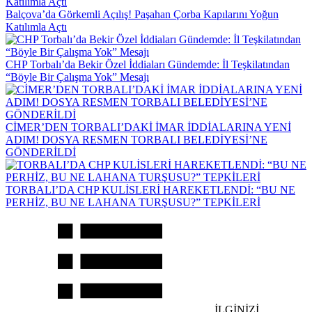
Balçova’da Görkemli Açılış! Paşahan Çorba Kapılarını Yoğun
Katılımla Açtı
CHP Torbalı’da Bekir Özel İddiaları Gündemde: İl Teşkilatından
“Böyle Bir Çalışma Yok” Mesajı
CİMER’DEN TORBALI’DAKİ İMAR İDDİALARINA YENİ
ADIM! DOSYA RESMEN TORBALI BELEDİYESİ’NE
GÖNDERİLDİ
TORBALI’DA CHP KULİSLERİ HAREKETLENDİ: “BU NE
PERHİZ, BU NE LAHANA TURŞUSU?” TEPKİLERİ
İLGİNİZİ