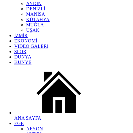
AYDIN
DENİZLİ
MANİSA
KÜTAHYA
MUĞLA
UŞAK
İZMİR
EKONOMİ
VİDEO GALERİ
SPOR
DÜNYA
KÜNYE
ANA SAYFA
EGE
AFYON