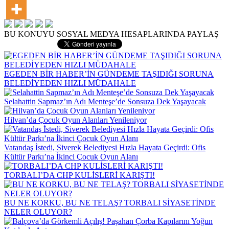
BU KONUYU SOSYAL MEDYA HESAPLARINDA PAYLAŞ
EGEDEN BİR HABER’İN GÜNDEME TAŞIDIĞI SORUNA
BELEDİYEDEN HIZLI MÜDAHALE
Selahattin Sapmaz’ın Adı Menteşe’de Sonsuza Dek Yaşayacak
Hilvan’da Çocuk Oyun Alanları Yenileniyor
Vatandaş İstedi, Siverek Belediyesi Hızla Hayata Geçirdi: Ofis
Kültür Parkı’na İkinci Çocuk Oyun Alanı
TORBALI’DA CHP KULİSLERİ KARIŞTI!
BU NE KORKU, BU NE TELAŞ? TORBALI SİYASETİNDE
NELER OLUYOR?