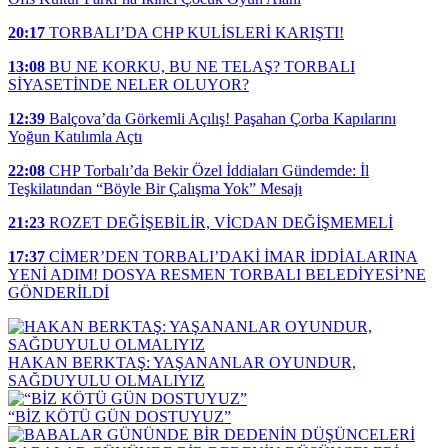
20:17
TORBALI’DA CHP KULİSLERİ KARIŞTI!
13:08
BU NE KORKU, BU NE TELAŞ? TORBALI
SİYASETİNDE NELER OLUYOR?
12:39
Balçova’da Görkemli Açılış! Paşahan Çorba Kapılarını
Yoğun Katılımla Açtı
22:08
CHP Torbalı’da Bekir Özel İddiaları Gündemde: İl
Teşkilatından “Böyle Bir Çalışma Yok” Mesajı
21:23
ROZET DEĞİŞEBİLİR, VİCDAN DEĞİŞMEMELİ
17:37
CİMER’DEN TORBALI’DAKİ İMAR İDDİALARINA
YENİ ADIM! DOSYA RESMEN TORBALI BELEDİYESİ’NE
GÖNDERİLDİ
HAKAN BERKTAŞ: YAŞANANLAR OYUNDUR,
SAĞDUYULU OLMALIYIZ
“BİZ KÖTÜ GÜN DOSTUYUZ”