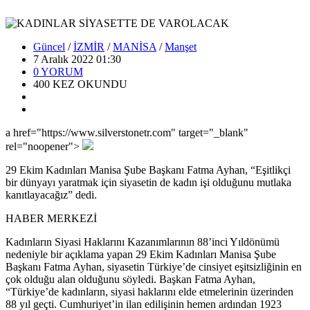
Güncel
/
İZMİR
/
MANİSA
/
Manşet
7 Aralık 2022 01:30
0
YORUM
400
KEZ OKUNDU
a href="https://www.silverstonetr.com" target="_blank"
rel="noopener">
29 Ekim Kadınları Manisa Şube Başkanı Fatma Ayhan, “Eşitlikçi
bir dünyayı yaratmak için siyasetin de kadın işi olduğunu mutlaka
kanıtlayacağız” dedi.
HABER MERKEZİ
Kadınların Siyasi Haklarını Kazanımlarının 88’inci Yıldönümü
nedeniyle bir açıklama yapan 29 Ekim Kadınları Manisa Şube
Başkanı Fatma Ayhan, siyasetin Türkiye’de cinsiyet eşitsizliğinin en
çok olduğu alan olduğunu söyledi. Başkan Fatma Ayhan,
“Türkiye’de kadınların, siyasi haklarını elde etmelerinin üzerinden
88 yıl geçti. Cumhuriyet’in ilan edilişinin hemen ardından 1923