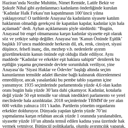
Haziran’ında Nezihe Muhittin, Nimet Remide, Latife Bekir ve
Şukufe Nihal gibi aydınlanmacı kadınların önderliğinde kurulan
‘Kadınlar Halk Fırkası’nın kapatılmasın 100’üncü yılına
yaklaşıyoruz! O tarihlerde Anayasa’da kadınların siyasete katılım
haklarının olmadığı gerekçesi ile kapatılan kapılar, kadınlar için hala
açılamadı” dedi. Ayhan açıklamasını şöyle sürdürdü: “Bugün,
Anayasal bir engel olmamasına karşın kadınlar siyasette eşit olarak
söz ve yetkiye sahip değiller. Anayasa’nın ‘Kanun Önünde Eşitlik’
başlıklı 10’uncu maddesinde herkesin dil, ırk, renk, cinsiyet, siyasi
düşünce, felsefi inanç, din, mezhep v.b. nedenlerle ayırım
gözetilmeksizin kanun önünde eşit olduğu ifade ediliyor. Aynı
maddede “Kadınlar ve erkekler eşit haklara sahiptir“ denilerek bu
eşitliğin yaşama geçmesinde devlete sorumluluk veriliyor, yine
Anayasa’da ‘Siyasi Haklar ve Ödevler’ başlığı altında seçim
kanunlarının temsilde adalet ilkesine bağlı kalınarak düzenlenmesi
emrediliyor, ancak yasalardaki bu pembe tablo yaşamın içine
yansımıyor. 1935 seçimlerinde parlamentoda yüzde 4,6 olan kadın
oranı bugün hala yüzde 30’lara dahi çıkamıyor. Kadınlar, kotalarla
değil yüzde 50 eşit temsille var olmak istedikleri parlamento ve yerel
meclislerde hala azınlıktalar. 2018 seçimlerinde TBMM’de yer alan
600 vekilin yalnızca 101’i kadın. Partilerin yönetim organlarını
erkekler dolduruyor. Dünyada yapılan işlerin yüzde 70’ini
yapmalarına karşın refahtan ancak yüzde 1 oranında yaralanabilen,
siyasette yüzde 10’un altında temsil edilen kadına yasa üzerinde hak
vermek yetmiyor. Bütüncül politikalarla, olumlu ayırımcılık yaparak,