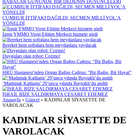
BABALAR GÜNÜNDE BİR DEDENİN DÜŞÜNCELERİ
CUMHUR İTTİFAKI DAĞILDI, SEÇMEN MİLLİ YOL’A
YÖNELDİ
İzmir YMMO Vergi Eğitim Merkezi hizmete girdi
Bereket hem sofralara hem meydanlara yayılacak
Duyguları olan robot: Cozmo!
HRÜ Hastanesi’nden Organ Bağışı Çağrısı: “Bir Bağış, Bir Hayat”
‘Madımak Katliamı’ 29’uncu yılında Bayraklı’da anıldı
İSRAİL BİZE SALDIRMAYA CESARET EDEMEZ
Anasayfa
»
Güncel
»
KADINLAR SİYASETTE DE
VAROLACAK
KADINLAR SİYASETTE DE
VAROLACAK