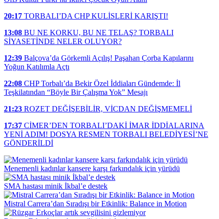
20:17
TORBALI’DA CHP KULİSLERİ KARIŞTI!
13:08
BU NE KORKU, BU NE TELAŞ? TORBALI
SİYASETİNDE NELER OLUYOR?
12:39
Balçova’da Görkemli Açılış! Paşahan Çorba Kapılarını
Yoğun Katılımla Açtı
22:08
CHP Torbalı’da Bekir Özel İddiaları Gündemde: İl
Teşkilatından “Böyle Bir Çalışma Yok” Mesajı
21:23
ROZET DEĞİŞEBİLİR, VİCDAN DEĞİŞMEMELİ
17:37
CİMER’DEN TORBALI’DAKİ İMAR İDDİALARINA
YENİ ADIM! DOSYA RESMEN TORBALI BELEDİYESİ’NE
GÖNDERİLDİ
Menemenli kadınlar kansere karşı farkındalık için yürüdü
SMA hastası minik İkbal’e destek
Mistral Carrera’dan Sıradışı bir Etkinlik: Balance in Motion