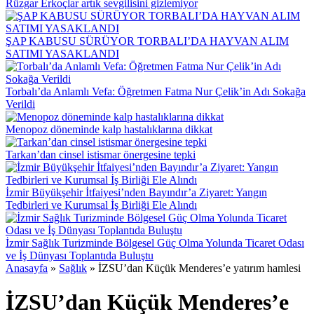
Rüzgar Erkoçlar artık sevgilisini gizlemiyor
ŞAP KABUSU SÜRÜYOR TORBALI’DA HAYVAN ALIM
SATIMI YASAKLANDI
Torbalı’da Anlamlı Vefa: Öğretmen Fatma Nur Çelik’in Adı Sokağa
Verildi
Menopoz döneminde kalp hastalıklarına dikkat
Tarkan’dan cinsel istismar önergesine tepki
İzmir Büyükşehir İtfaiyesi’nden Bayındır’a Ziyaret: Yangın
Tedbirleri ve Kurumsal İş Birliği Ele Alındı
İzmir Sağlık Turizminde Bölgesel Güç Olma Yolunda Ticaret Odası
ve İş Dünyası Toplantıda Buluştu
Anasayfa
»
Sağlık
»
İZSU’dan Küçük Menderes’e yatırım hamlesi
İZSU’dan Küçük Menderes’e