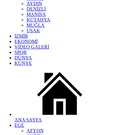
AYDIN
DENİZLİ
MANİSA
KÜTAHYA
MUĞLA
UŞAK
İZMİR
EKONOMİ
VİDEO GALERİ
SPOR
DÜNYA
KÜNYE
ANA SAYFA
EGE
AFYON