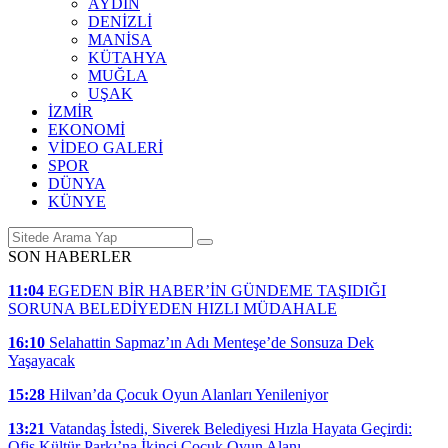
AYDIN
DENİZLİ
MANİSA
KÜTAHYA
MUĞLA
UŞAK
İZMİR
EKONOMİ
VİDEO GALERİ
SPOR
DÜNYA
KÜNYE
SON HABERLER
11:04
EGEDEN BİR HABER’İN GÜNDEME TAŞIDIĞI
SORUNA BELEDİYEDEN HIZLI MÜDAHALE
16:10
Selahattin Sapmaz’ın Adı Menteşe’de Sonsuza Dek
Yaşayacak
15:28
Hilvan’da Çocuk Oyun Alanları Yenileniyor
13:21
Vatandaş İstedi, Siverek Belediyesi Hızla Hayata Geçirdi:
Ofis Kültür Parkı’na İkinci Çocuk Oyun Alanı