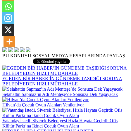
BU KONUYU SOSYAL MEDYA HESAPLARINDA PAYLAŞ
EGEDEN BİR HABER’İN GÜNDEME TAŞIDIĞI SORUNA
BELEDİYEDEN HIZLI MÜDAHALE
Selahattin Sapmaz’ın Adı Menteşe’de Sonsuza Dek Yaşayacak
Hilvan’da Çocuk Oyun Alanları Yenileniyor
Vatandaş İstedi, Siverek Belediyesi Hızla Hayata Geçirdi: Ofis
Kültür Parkı’na İkinci Çocuk Oyun Alanı