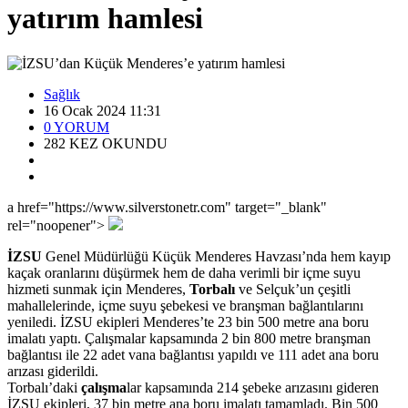
yatırım hamlesi
Sağlık
16 Ocak 2024 11:31
0
YORUM
282
KEZ OKUNDU
a href="https://www.silverstonetr.com" target="_blank"
rel="noopener">
İZSU
Genel Müdürlüğü Küçük Menderes Havzası’nda hem kayıp
kaçak oranlarını düşürmek hem de daha verimli bir içme suyu
hizmeti sunmak için Menderes,
Torbalı
ve Selçuk’un çeşitli
mahallelerinde, içme suyu şebekesi ve branşman bağlantılarını
yeniledi. İZSU ekipleri Menderes’te 23 bin 500 metre ana boru
imalatı yaptı. Çalışmalar kapsamında 2 bin 800 metre branşman
bağlantısı ile 22 adet vana bağlantısı yapıldı ve 111 adet ana boru
arızası giderildi.
Torbalı’daki
çalışma
lar kapsamında 214 şebeke arızasını gideren
İZSU ekipleri, 37 bin metre ana boru imalatı tamamladı. Bin 500