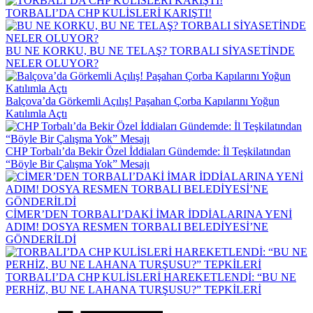
TORBALI’DA CHP KULİSLERİ KARIŞTI!
BU NE KORKU, BU NE TELAŞ? TORBALI SİYASETİNDE
NELER OLUYOR?
Balçova’da Görkemli Açılış! Paşahan Çorba Kapılarını Yoğun
Katılımla Açtı
CHP Torbalı’da Bekir Özel İddiaları Gündemde: İl Teşkilatından
“Böyle Bir Çalışma Yok” Mesajı
CİMER’DEN TORBALI’DAKİ İMAR İDDİALARINA YENİ
ADIM! DOSYA RESMEN TORBALI BELEDİYESİ’NE
GÖNDERİLDİ
TORBALI’DA CHP KULİSLERİ HAREKETLENDİ: “BU NE
PERHİZ, BU NE LAHANA TURŞUSU?” TEPKİLERİ