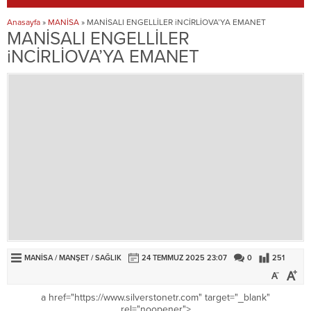
Anasayfa
»
MANİSA
»
MANİSALI ENGELLİLER iNCİRLİOVA’YA EMANET
MANİSALI ENGELLİLER
iNCİRLİOVA’YA EMANET
MANİSA
/
MANŞET
/
SAĞLIK
24 TEMMUZ 2025 23:07
0
251
a href="https://www.silverstonetr.com" target="_blank"
rel="noopener">