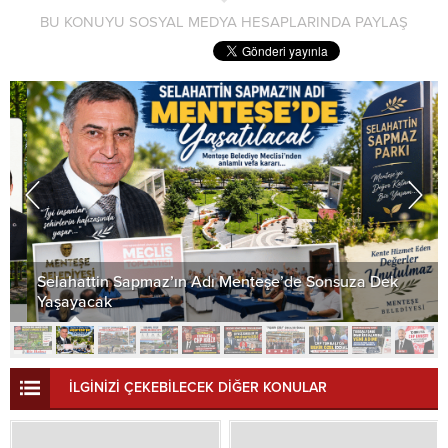
BU KONUYU SOSYAL MEDYA HESAPLARINDA PAYLAŞ
Selahattin Sapmaz’ın Adı Menteşe’de Sonsuza Dek
Yaşayacak
İLGİNİZİ ÇEKEBİLECEK DİĞER KONULAR