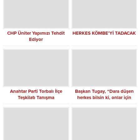
CHP Üniter Yapımızı Tehdit
HERKES KÖMBE’Yİ TADACAK
Ediyor
Anahtar Parti Torbalı İlçe
Başkan Tugay, “Dara düşen
Teşkilatı Tanışma
herkes bilsin ki, onlar için
Toplantısında Birlik ve
çalışan insanlar var”
Beraberlik Mesajı