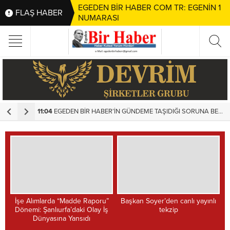
EGEDEN BİR HABER COM TR: EGENİN 1
FLAŞ HABER
NUMARASI
11:04
EGEDEN BİR HABER’İN GÜNDEME TAŞIDIĞI SORUNA BELEDİYEDEN HIZLI MÜDAHALE
1
İşe Alımlarda “Madde Raporu”
Başkan Soyer’den canlı yayınlı
Dönemi: Şanlıurfa’daki Olay İş
tekzip
Dünyasına Yansıdı