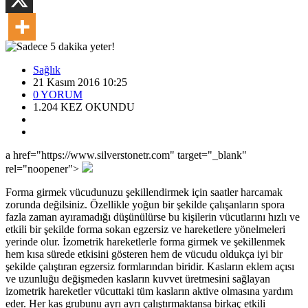
Sağlık
21 Kasım 2016 10:25
0
YORUM
1.204
KEZ OKUNDU
a href="https://www.silverstonetr.com" target="_blank"
rel="noopener">
Forma girmek vücudunuzu şekillendirmek için saatler harcamak
zorunda değilsiniz. Özellikle yoğun bir şekilde çalışanların spora
fazla zaman ayıramadığı düşünülürse bu kişilerin vücutlarını hızlı ve
etkili bir şekilde forma sokan egzersiz ve hareketlere yönelmeleri
yerinde olur. İzometrik hareketlerle forma girmek ve şekillenmek
hem kısa sürede etkisini gösteren hem de vücudu oldukça iyi bir
şekilde çalıştıran egzersiz formlarından biridir. Kasların eklem açısı
ve uzunluğu değişmeden kasların kuvvet üretmesini sağlayan
izometrik hareketler vücuttaki tüm kasların aktive olmasına yardım
eder. Her kas grubunu ayrı ayrı çalıştırmaktansa birkaç etkili