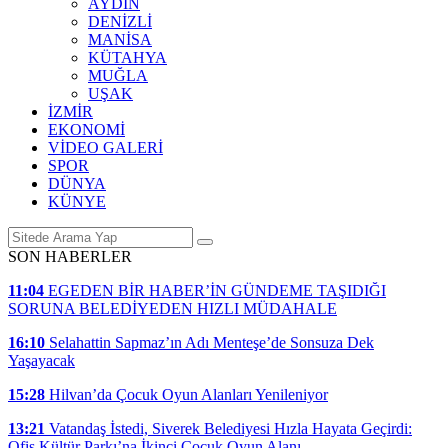
AYDIN
DENİZLİ
MANİSA
KÜTAHYA
MUĞLA
UŞAK
İZMİR
EKONOMİ
VİDEO GALERİ
SPOR
DÜNYA
KÜNYE
SON HABERLER
11:04
EGEDEN BİR HABER’İN GÜNDEME TAŞIDIĞI
SORUNA BELEDİYEDEN HIZLI MÜDAHALE
16:10
Selahattin Sapmaz’ın Adı Menteşe’de Sonsuza Dek
Yaşayacak
15:28
Hilvan’da Çocuk Oyun Alanları Yenileniyor
13:21
Vatandaş İstedi, Siverek Belediyesi Hızla Hayata Geçirdi:
Ofis Kültür Parkı’na İkinci Çocuk Oyun Alanı