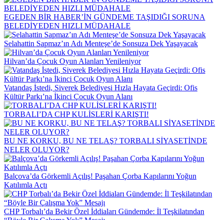
EGEDEN BİR HABER’İN GÜNDEME TAŞIDIĞI SORUNA
BELEDİYEDEN HIZLI MÜDAHALE
Selahattin Sapmaz’ın Adı Menteşe’de Sonsuza Dek Yaşayacak
Hilvan’da Çocuk Oyun Alanları Yenileniyor
Vatandaş İstedi, Siverek Belediyesi Hızla Hayata Geçirdi: Ofis
Kültür Parkı’na İkinci Çocuk Oyun Alanı
TORBALI’DA CHP KULİSLERİ KARIŞTI!
BU NE KORKU, BU NE TELAŞ? TORBALI SİYASETİNDE
NELER OLUYOR?
Balçova’da Görkemli Açılış! Paşahan Çorba Kapılarını Yoğun
Katılımla Açtı
CHP Torbalı’da Bekir Özel İddiaları Gündemde: İl Teşkilatından