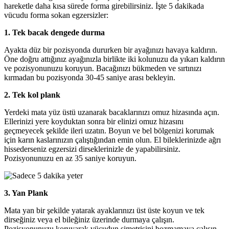
hareketle daha kısa sürede forma girebilirsiniz. İşte 5 dakikada
vücudu forma sokan egzersizler:
1. Tek bacak dengede durma
Ayakta düz bir pozisyonda dururken bir ayağınızı havaya kaldırın.
Öne doğru attığınız ayağınızla birlikte iki kolunuzu da yıkarı kaldırın
ve pozisyonunuzu koruyun. Bacağınızı bükmeden ve sırtınızı
kırmadan bu pozisyonda 30-45 saniye arası bekleyin.
2. Tek kol plank
Yerdeki mata yüz üstü uzanarak bacaklarınızı omuz hizasında açın.
Ellerinizi yere koyduktan sonra bir elinizi omuz hizasını
geçmeyecek şekilde ileri uzatın. Boyun ve bel bölgenizi korumak
için karın kaslarınızın çalıştığından emin olun. El bileklerinizde ağrı
hissederseniz egzersizi dirseklerinizle de yapabilirsiniz.
Pozisyonunuzu en az 35 saniye koruyun.
3. Yan Plank
Mata yan bir şekilde yatarak ayaklarınızı üst üste koyun ve tek
dirseğiniz veya el bileğiniz üzerinde durmaya çalışın.
Pozisyonunuzu koruyarak vücudun simetrisini bozmamaya çalışın.