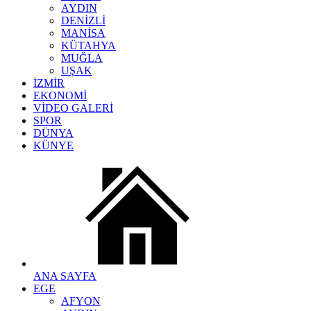
AYDIN
DENİZLİ
MANİSA
KÜTAHYA
MUĞLA
UŞAK
İZMİR
EKONOMİ
VİDEO GALERİ
SPOR
DÜNYA
KÜNYE
ANA SAYFA
EGE
AFYON