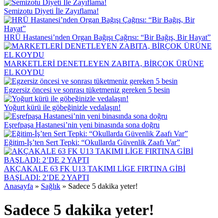
Semizotu Diyeti İle Zayıflama!
HRÜ Hastanesi’nden Organ Bağışı Çağrısı: “Bir Bağış, Bir Hayat”
MARKETLERİ DENETLEYEN ZABITA, BİRÇOK ÜRÜNE
EL KOYDU
Egzersiz öncesi ve sonrası tüketmeniz gereken 5 besin
Yoğurt kürü ile göbeğinizle vedalaşın!
Eşrefpaşa Hastanesi’nin yeni binasında sona doğru
Eğitim-İş’ten Sert Tepki: “Okullarda Güvenlik Zaafı Var”
AKÇAKALE 63 FK U13 TAKIMI LİGE FIRTINA GİBİ
BAŞLADI: 2’DE 2 YAPTI
Anasayfa
»
Sağlık
»
Sadece 5 dakika yeter!
Sadece 5 dakika yeter!