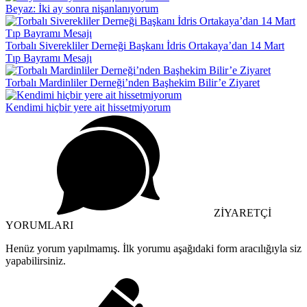
Beyaz: İki ay sonra nişanlanıyorum
Torbalı Siverekliler Derneği Başkanı İdris Ortakaya’dan 14 Mart
Tıp Bayramı Mesajı
Torbalı Mardinliler Derneği’nden Başhekim Bilir’e Ziyaret
Kendimi hiçbir yere ait hissetmiyorum
ZİYARETÇİ
YORUMLARI
Henüz yorum yapılmamış. İlk yorumu aşağıdaki form aracılığıyla siz
yapabilirsiniz.