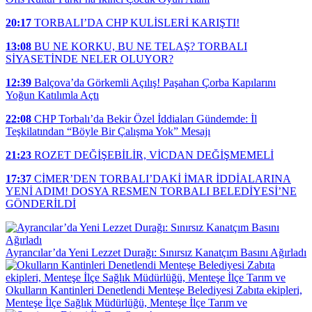
20:17
TORBALI’DA CHP KULİSLERİ KARIŞTI!
13:08
BU NE KORKU, BU NE TELAŞ? TORBALI
SİYASETİNDE NELER OLUYOR?
12:39
Balçova’da Görkemli Açılış! Paşahan Çorba Kapılarını
Yoğun Katılımla Açtı
22:08
CHP Torbalı’da Bekir Özel İddiaları Gündemde: İl
Teşkilatından “Böyle Bir Çalışma Yok” Mesajı
21:23
ROZET DEĞİŞEBİLİR, VİCDAN DEĞİŞMEMELİ
17:37
CİMER’DEN TORBALI’DAKİ İMAR İDDİALARINA
YENİ ADIM! DOSYA RESMEN TORBALI BELEDİYESİ’NE
GÖNDERİLDİ
Ayrancılar’da Yeni Lezzet Durağı: Sınırsız Kanatçım Basını Ağırladı
Okulların Kantinleri Denetlendi Menteşe Belediyesi Zabıta ekipleri,
Menteşe İlçe Sağlık Müdürlüğü, Menteşe İlçe Tarım ve