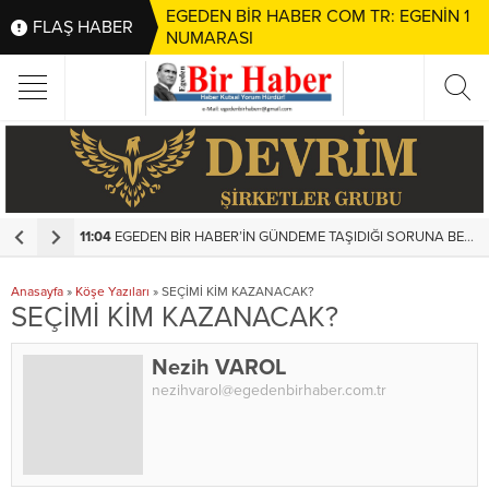
EGEDEN BİR HABER COM TR: EGENİN 1
FLAŞ HABER
NUMARASI
11:04
EGEDEN BİR HABER’İN GÜNDEME TAŞIDIĞI SORUNA BELEDİYEDEN HIZLI MÜDAHALE
1
Anasayfa
»
Köşe Yazıları
»
SEÇİMİ KİM KAZANACAK?
SEÇİMİ KİM KAZANACAK?
Nezih VAROL
nezihvarol@egedenbirhaber.com.tr