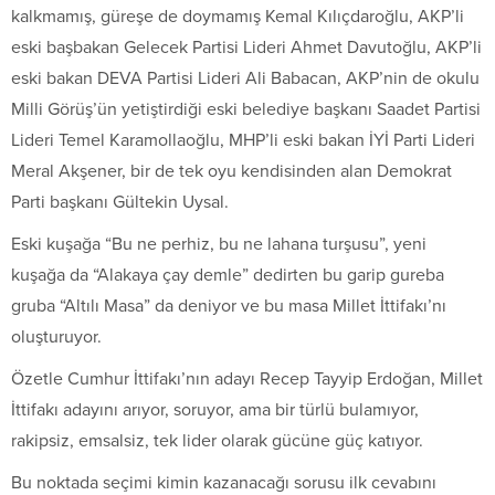
kalkmamış, güreşe de doymamış Kemal Kılıçdaroğlu, AKP’li
eski başbakan Gelecek Partisi Lideri Ahmet Davutoğlu, AKP’li
eski bakan DEVA Partisi Lideri Ali Babacan, AKP’nin de okulu
Milli Görüş’ün yetiştirdiği eski belediye başkanı Saadet Partisi
Lideri Temel Karamollaoğlu, MHP’li eski bakan İYİ Parti Lideri
Meral Akşener, bir de tek oyu kendisinden alan Demokrat
Parti başkanı Gültekin Uysal.
Eski kuşağa “Bu ne perhiz, bu ne lahana turşusu”, yeni
kuşağa da “Alakaya çay demle” dedirten bu garip gureba
gruba “Altılı Masa” da deniyor ve bu masa Millet İttifakı’nı
oluşturuyor.
Özetle Cumhur İttifakı’nın adayı Recep Tayyip Erdoğan, Millet
İttifakı adayını arıyor, soruyor, ama bir türlü bulamıyor,
rakipsiz, emsalsiz, tek lider olarak gücüne güç katıyor.
Bu noktada seçimi kimin kazanacağı sorusu ilk cevabını