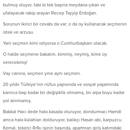
bulmuş oluyor, tabi ki tek başına meydana çıkan ve
ufalayacak rakip arayan Recep Tayyip Erdoğan.
Sorunun ikinci bir cevabı da var; o da oy kullanacak seçmenin
istek ve arzusu.
Yani seçmen kimi istiyorsa o Cumhurbaşkanı olacak.
O halde seçmene bakalım, kimmiş, neymiş, kime oy
verecekmiş!
Vay canına, seçmen yine aynı seçmen.
20 yıldır Türkiye’nin nüfus yapısında ve sosyal yaşamında
karınca başı kadar bir değişiklik olmamış, bir arpa boyu kadar
yol alınmamış.
Bakkal Hacı dede hala kasada oturuyor, dondurmacı Hamdi
amca hala külahları dolduruyor, balıkçı Hasan abi, karpuzcu
Kemal, tekelci Rıfkı işinin başında, apartman giriş katımdaki