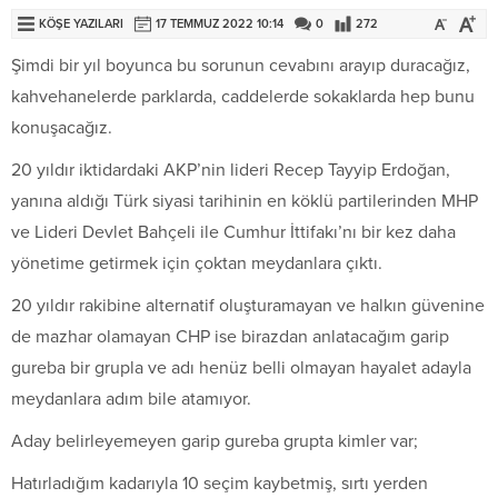
KÖŞE YAZILARI
17 TEMMUZ 2022 10:14
0
272
Şimdi bir yıl boyunca bu sorunun cevabını arayıp duracağız,
kahvehanelerde parklarda, caddelerde sokaklarda hep bunu
konuşacağız.
20 yıldır iktidardaki AKP’nin lideri Recep Tayyip Erdoğan,
yanına aldığı Türk siyasi tarihinin en köklü partilerinden MHP
ve Lideri Devlet Bahçeli ile Cumhur İttifakı’nı bir kez daha
yönetime getirmek için çoktan meydanlara çıktı.
20 yıldır rakibine alternatif oluşturamayan ve halkın güvenine
de mazhar olamayan CHP ise birazdan anlatacağım garip
gureba bir grupla ve adı henüz belli olmayan hayalet adayla
meydanlara adım bile atamıyor.
Aday belirleyemeyen garip gureba grupta kimler var;
Hatırladığım kadarıyla 10 seçim kaybetmiş, sırtı yerden