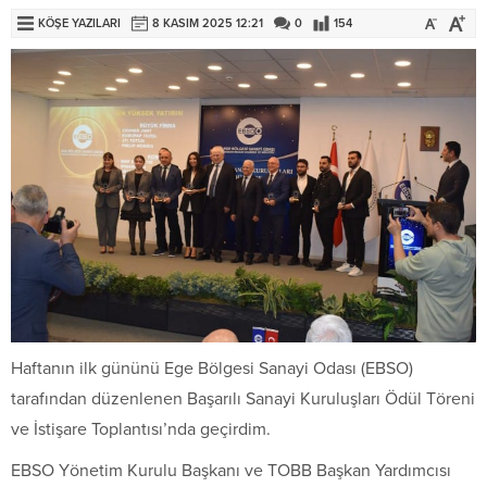
KÖŞE YAZILARI
8 KASIM 2025 12:21
0
154
Haftanın ilk gününü Ege Bölgesi Sanayi Odası (EBSO)
tarafından düzenlenen Başarılı Sanayi Kuruluşları Ödül Töreni
ve İstişare Toplantısı’nda geçirdim.
EBSO Yönetim Kurulu Başkanı ve TOBB Başkan Yardımcısı