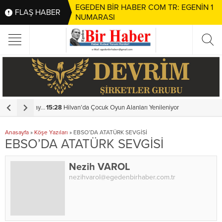
EGEDEN BİR HABER COM TR: EGENİN 1
FLAŞ HABER
NUMARASI
k Yaşayacak
15:28
Hilvan’da Çocuk Oyun Alanları Yenileniyor
1
Anasayfa
»
Köşe Yazıları
»
EBSO’DA ATATÜRK SEVGİSİ
EBSO’DA ATATÜRK SEVGİSİ
Nezih VAROL
nezihvarol@egedenbirhaber.com.tr