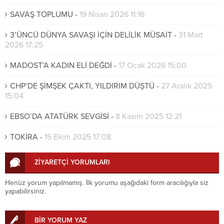
SAVAŞ TOPLUMU
-
19 Nisan 2026 11:16
3’ÜNCÜ DÜNYA SAVAŞI İÇİN DELİLİK MÜSAİT
-
31 Mart
2026 17:25
MADOST’A KADIN ELİ DEĞDİ
-
17 Ocak 2026 15:00
CHP’DE ŞİMŞEK ÇAKTI, YILDIRIM DÜŞTÜ
-
27 Aralık 2025
15:04
EBSO’DA ATATÜRK SEVGİSİ
-
8 Kasım 2025 12:21
TOKİRA
-
15 Ekim 2025 17:08
ZİYARETÇİ YORUMLARI
Henüz yorum yapılmamış. İlk yorumu aşağıdaki form aracılığıyla siz
yapabilirsiniz.
BİR YORUM YAZ