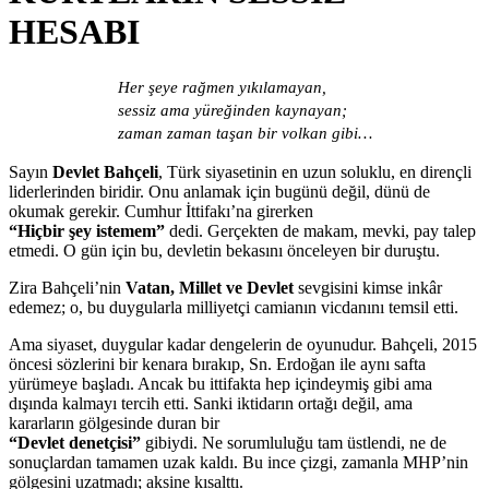
HESABI
Her şeye rağmen yıkılamayan,
sessiz ama yüreğinden kaynayan;
zaman zaman taşan bir volkan gibi…
Sayın
Devlet Bahçeli
, Türk siyasetinin en uzun soluklu, en dirençli
liderlerinden biridir. Onu anlamak için bugünü değil, dünü de
okumak gerekir. Cumhur İttifakı’na girerken
“Hiçbir şey istemem”
dedi. Gerçekten de makam, mevki, pay talep
etmedi. O gün için bu, devletin bekasını önceleyen bir duruştu.
Zira Bahçeli’nin
Vatan, Millet ve Devlet
sevgisini kimse inkâr
edemez; o, bu duygularla milliyetçi camianın vicdanını temsil etti.
Ama siyaset, duygular kadar dengelerin de oyunudur. Bahçeli, 2015
öncesi sözlerini bir kenara bırakıp, Sn. Erdoğan ile aynı safta
yürümeye başladı. Ancak bu ittifakta hep içindeymiş gibi ama
dışında kalmayı tercih etti. Sanki iktidarın ortağı değil, ama
kararların gölgesinde duran bir
“Devlet denetçisi”
gibiydi. Ne sorumluluğu tam üstlendi, ne de
sonuçlardan tamamen uzak kaldı. Bu ince çizgi, zamanla MHP’nin
gölgesini uzatmadı; aksine kısalttı.