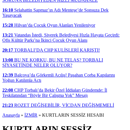
SORUNA BELEDİYEDEN HIZLI MÜDAHALE
16:10
Selahattin Sapmaz’ın Adı Menteşe’de Sonsuza Dek
Yaşayacak
15:28
Hilvan’da Çocuk Oyun Alanları Yenileniyor
13:21
Vatandaş İstedi, Siverek Belediyesi Hızla Hayata Geçirdi:
Ofis Kültür Parkı’na İkinci Çocuk Oyun Alanı
20:17
TORBALI’DA CHP KULİSLERİ KARIŞTI!
13:08
BU NE KORKU, BU NE TELAŞ? TORBALI
SİYASETİNDE NELER OLUYOR?
12:39
Balçova’da Görkemli Açılış! Paşahan Çorba Kapılarını
Yoğun Katılımla Açtı
22:08
CHP Torbalı’da Bekir Özel İddiaları Gündemde: İl
Teşkilatından “Böyle Bir Çalışma Yok” Mesajı
21:23
ROZET DEĞİŞEBİLİR, VİCDAN DEĞİŞMEMELİ
Anasayfa
»
İZMİR
»
KURTLARIN SESSİZ HESABI
KURTLARIN SESSİZ