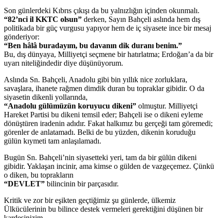
Son günlerdeki Kıbrıs çıkışı da bu yalnızlığın içinden okunmalı.
“82’nci il KKTC olsun”
derken, Sayın Bahçeli aslında hem dış
politikada bir güç vurgusu yapıyor hem de iç siyasete ince bir mesaj
gönderiyor:
“Ben hâlâ buradayım, bu davanın dik duranı benim.”
Bu, dış dünyaya, Milliyetçi seçmene bir hatırlatma; Erdoğan’a da bir
uyarı niteliğindedir diye düşünüyorum.
Aslında Sn. Bahçeli, Anadolu gibi bin yıllık nice zorluklara,
savaşlara, ihanete rağmen dimdik duran bu topraklar gibidir. O da
siyasetin dikenli yollarında,
“Anadolu gülümüzün koruyucu dikeni”
olmuştur. Milliyetçi
Hareket Partisi bu dikeni temsil eder; Bahçeli ise o dikeni eyleme
dönüştüren iradenin adıdır. Fakat halkımız bu gerçeği tam göremedi;
görenler de anlatamadı. Belki de bu yüzden, dikenin koruduğu
gülün kıymeti tam anlaşılamadı.
Bugün Sn. Bahçeli’nin siyasetteki yeri, tam da bir gülün dikeni
gibidir. Yaklaşan incinir, ama kimse o gülden de vazgeçemez. Çünkü
o diken, bu toprakların
“DEVLET”
bilincinin bir parçasıdır.
Kritik ve zor bir eşikten geçtiğimiz şu günlerde, ülkemiz
Ülkücülerinin bu bilince destek vermeleri gerektiğini düşünen bir
kardeşinizim.