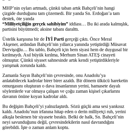
MHP’nin oyları artmadı, çünkü taban artık Bahçeli’nin hangi
çizgide durduğunu tam çözemedi. Bir yanda Sn. Erdoğan’a tam
destek, öte yanda
“Milliyetçiliğin gerçek sahibiyim”
iddiası… Bu iki arada kalmışlık,
partisini büyütmedi; aksine tabanı daralttı.
Üstelik karşısına bir de
İYİ Parti
gerçeği çıktı. Önce Meral
Akşener, ardından Bahçeli’nin yıllarca yanında yetiştirdiği Müsavat
Dervişoğlu… Bu tablo, Bahçeli için hem siyasi hem de duygusal bir
kırılmaydı. Asıl büyük kırılma, Merhum Sinan ATEŞ cinayeti
olmuştur. Çünkü siyaset sahnesinde artık kendi yetiştirdikleriyle
yarışmak zorunda kaldı.
Zamanla Sayın Bahçeli’nin çevresinde, onu Anadolu’ya
anlatabilecek kadrolar birer birer azaldı. Bir dönem ülkücü hareketin
omurgasını oluşturan o dava insanlarının yerini, hamasete dayalı
söylemlerle var olmaya çalışan ve çoğu zaman kişisel çıkarlarını
davanın önüne koyan kadrolar aldı.
Bu değişim Bahçeli’yi yalnızlaştırdı. Sözü güçlü ama sesi yankısız
kaldı. Anadolu’nun irfanına hitap eden o derin milliyetçi ruh, yerini
alkışla beslenen bir siyasete bıraktı. Belki de halk, Sn. Bahçeli’nin
neyi savunduğunu değil, çevresindekilerin nasıl davrandığını
görebildi. İşte o zaman anlam koptu.