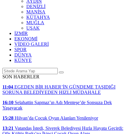
AYDIN
DENİZLİ
MANİSA
KÜTAHYA
MUĞLA
UŞAK
İZMİR
EKONOMİ
VİDEO GALERİ
SPOR
DÜNYA
KÜNYE
SON HABERLER
11:04
EGEDEN BİR HABER’İN GÜNDEME TAŞIDIĞI
SORUNA BELEDİYEDEN HIZLI MÜDAHALE
16:10
Selahattin Sapmaz’ın Adı Menteşe’de Sonsuza Dek
Yaşayacak
15:28
Hilvan’da Çocuk Oyun Alanları Yenileniyor
13:21
Vatandaş İstedi, Siverek Belediyesi Hızla Hayata Geçirdi:
Ofis Kültür Parkı’na İkinci Çocuk Oyun Alanı