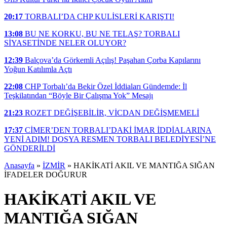
20:17
TORBALI’DA CHP KULİSLERİ KARIŞTI!
13:08
BU NE KORKU, BU NE TELAŞ? TORBALI
SİYASETİNDE NELER OLUYOR?
12:39
Balçova’da Görkemli Açılış! Paşahan Çorba Kapılarını
Yoğun Katılımla Açtı
22:08
CHP Torbalı’da Bekir Özel İddiaları Gündemde: İl
Teşkilatından “Böyle Bir Çalışma Yok” Mesajı
21:23
ROZET DEĞİŞEBİLİR, VİCDAN DEĞİŞMEMELİ
17:37
CİMER’DEN TORBALI’DAKİ İMAR İDDİALARINA
YENİ ADIM! DOSYA RESMEN TORBALI BELEDİYESİ’NE
GÖNDERİLDİ
Anasayfa
»
İZMİR
»
HAKİKATİ AKIL VE MANTIĞA SIĞAN
İFADELER DOĞURUR
HAKİKATİ AKIL VE
MANTIĞA SIĞAN