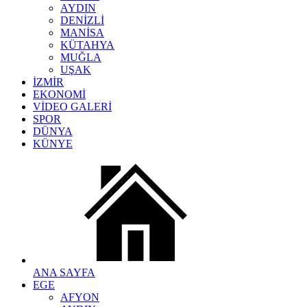
AYDIN
DENİZLİ
MANİSA
KÜTAHYA
MUĞLA
UŞAK
İZMİR
EKONOMİ
VİDEO GALERİ
SPOR
DÜNYA
KÜNYE
ANA SAYFA
EGE
AFYON