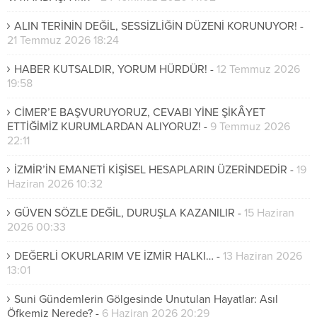
ALIN TERİNİN DEĞİL, SESSİZLİĞİN DÜZENİ KORUNUYOR!
-
21 Temmuz 2026 18:24
HABER KUTSALDIR, YORUM HÜRDÜR!
-
12 Temmuz 2026
19:58
CİMER’E BAŞVURUYORUZ, CEVABI YİNE ŞİKÂYET
ETTİĞİMİZ KURUMLARDAN ALIYORUZ!
-
9 Temmuz 2026
22:11
İZMİR’İN EMANETİ KİŞİSEL HESAPLARIN ÜZERİNDEDİR
-
19
Haziran 2026 10:32
GÜVEN SÖZLE DEĞİL, DURUŞLA KAZANILIR
-
15 Haziran
2026 00:33
DEĞERLİ OKURLARIM VE İZMİR HALKI…
-
13 Haziran 2026
13:01
​Suni Gündemlerin Gölgesinde Unutulan Hayatlar: Asıl
Öfkemiz Nerede?
-
6 Haziran 2026 20:29