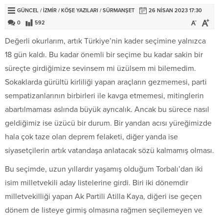
GÜNCEL
/
İZMİR
/
KÖŞE YAZILARI
/
SÜRMANŞET
26 NISAN 2023 17:30
0
592
Değerli okurlarım, artık Türkiye’nin kader seçimine yalnızca
18 gün kaldı. Bu kadar önemli bir seçime bu kadar sakin bir
süreçte girdiğimize sevinsem mi üzülsem mi bilemedim.
Sokaklarda gürültü kirliliği yapan araçların gezmemesi, parti
sempatizanlarının birbirleri ile kavga etmemesi, mitinglerin
abartılmaması aslında büyük ayrıcalık. Ancak bu sürece nasıl
geldiğimiz ise üzücü bir durum. Bir yandan acısı yüreğimizde
hala çok taze olan deprem felaketi, diğer yanda ise
siyasetçilerin artık vatandaşa anlatacak sözü kalmamış olması.
Bu seçimde, uzun yıllardır yaşamış olduğum Torbalı’dan iki
isim milletvekili aday listelerine girdi. Biri iki dönemdir
milletvekilliği yapan Ak Partili Atilla Kaya, diğeri ise geçen
dönem de listeye girmiş olmasına rağmen seçilemeyen ve