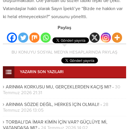
oluşturmaktadır. Öte yandan bu sözler tabiki tepki de çekti.
Vatandaşlar haklı olarak Sayın İpekli’ye “Bizde ne hakkın var
ki helal etmeyeceksin?” sorusunu yöneltti.
Paylaş
BU KONUYU SOSYAL MEDYA HESAPLARINDA PAYLAŞ
YAZARIN SON YAZILARI
ARINMA KORKUSU MU, GERÇEKLERDEN KAÇIŞ MI?
-
30
Temmuz 2026 21:31
ARINMA SÖZDE DEĞİL, HERKES İÇİN OLMALI!
-
28
Temmuz 2026 13:05
TORBALI’DA İMAR KİMİN İÇİN VAR? GÜÇLÜYE Mİ,
VATANDAŞA MI?
-
24 Temmuz 2026 14:02