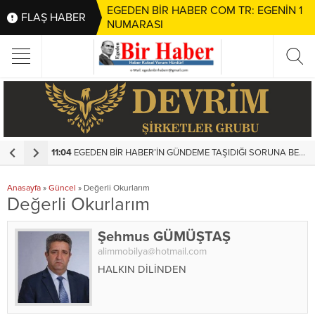
EGEDEN BİR HABER COM TR: EGENİN 1
FLAŞ HABER
NUMARASI
11:04
EGEDEN BİR HABER’İN GÜNDEME TAŞIDIĞI SORUNA BELEDİYEDEN HIZLI MÜDAHALE
1
Anasayfa
»
Güncel
»
Değerli Okurlarım
Değerli Okurlarım
Şehmus GÜMÜŞTAŞ
alimmobilya@hotmail.com
HALKIN DİLİNDEN