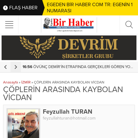
EGEDEN BİR HABER COM TR: EGENİN 1
FLAŞ HABER
NUMARASI
16:56
ÖVÜNÇ DEMİR’İN ETRAFINDA GERÇEKLERİ GÖREN YOK MU?
1
Anasayfa
»
İZMİR
»
ÇÖPLERİN ARASINDA KAYBOLAN VİCDAN
ÇÖPLERİN ARASINDA KAYBOLAN
VİCDAN
Feyzullah TURAN
feyzullahturan@hotmail.com