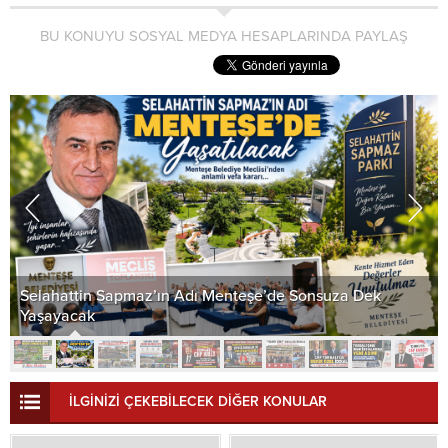
BU KONUYU SOSYAL MEDYA HESAPLARINDA PAYLAŞ
Selahattin Sapmaz’ın Adı Menteşe’de Sonsuza Dek
Yaşayacak
İLGİNİZİ ÇEKEBİLECEK DİĞER KONULAR