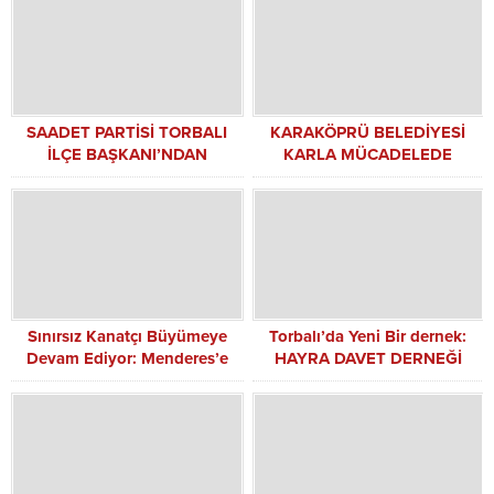
SAADET PARTİSİ TORBALI
KARAKÖPRÜ BELEDİYESİ
İLÇE BAŞKANI’NDAN
KARLA MÜCADELEDE
GÜNDEME DAİR ÖNEMLİ
SEFERBER OLDU
AÇIKLAMALAR
Sınırsız Kanatçı Büyümeye
Torbalı’da Yeni Bir dernek:
Devam Ediyor: Menderes’e
HAYRA DAVET DERNEĞİ
Üçüncü Şube
KURULDU