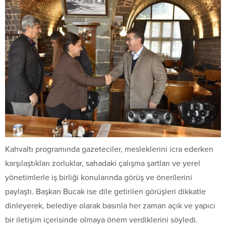
Kahvaltı programında gazeteciler, mesleklerini icra ederken
karşılaştıkları zorluklar, sahadaki çalışma şartları ve yerel
yönetimlerle iş birliği konularında görüş ve önerilerini
paylaştı. Başkan Bucak ise dile getirilen görüşleri dikkatle
dinleyerek, belediye olarak basınla her zaman açık ve yapıcı
bir iletişim içerisinde olmaya önem verdiklerini söyledi.