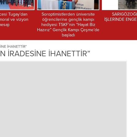
erden üniversite
SARIGÖZOĞLU HAYIR
ETİK BAŞKANI İŞ
ne gençlik kampı
İŞLERİNDE ENGEL TANIMIYOR
TURİZMDE KRİTİ
F’nin “Hayat Biz
lik Kampı Çeşme’de
aşladı
İNE İHANETTİR”
N İRADESİNE İHANETTİR”