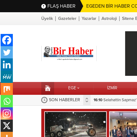
FLAŞ HABER
EGEDEN BİR HABER CO
Üyelik
Gazeteler
Yazarlar
Astroloji
Sitene 
EGE
İZMİR
SON HABERLER
Menteşe’de Sonsuza Dek Yaşayacak
15:28
Hilvan’da Çocuk Oyu