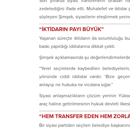
Son yıllarda siyasi transferlerin sıradan 
zedelediğini ifade etti. Muhalefet ve iktidar pa
söyleyen Şimşek, siyasilerin eleştirmek yer
“İKTİDARIN PAYI BÜYÜK”
Yaşanan süreçte iktidarın da sorumluluğu b
baskı yapıldığı iddialarına dikkat çekti.
Şimşek açıklamasında şu değerlendirmelerd
“Yerel seçimlerde kaybedilen belediyelerin,
yönünde ciddi iddialar vardır. ‘Bize geçe
anlayışı ne hukuka ne vicdana sığar.”
Siyasi anlaşmazlıkların çözüm yerinin
Yükse
araç haline getirilmesinin hukuk devleti ilkes
“HEM TRANSFER EDEN HEM ZORLAY
Bir siyasi partiden seçilen belediye başkanı