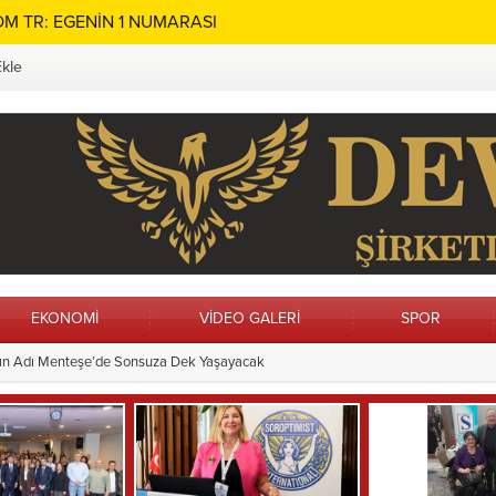
M TR: EGENİN 1 NUMARASI
Ekle
EKONOMİ
VİDEO GALERİ
SPOR
n Alanları Yenileniyor
13:21
Vatandaş İstedi