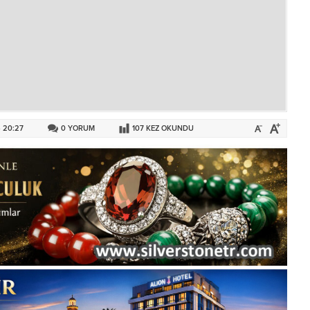
 20:27
0
YORUM
107
KEZ OKUNDU