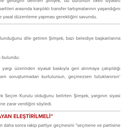
hale geldiğini belirten Şimşek, bu durumun ilkeli siyaseti
rtileri arasında karşılıklı transfer tartışmalarının yaşandığını
ine yasal düzenleme yapması gerektiğini savundu.
ulunduğunu dile getiren Şimşek, bazı belediye başkanlarına
e bulundu:
 yargı üzerinden siyasal baskıyla geri alınmaya çalışıldığı
rsen soruşturmadan kurtulursun, geçmezsen tutuklanırsın’
k Seçim Kurulu
olduğunu belirten Şimşek, yargının siyasi
ine zarar verdiğini söyledi.
AN ELEŞTİRİLMELİ”
nın daha sonra rakip partiye geçmesini “seçmene ve partisine