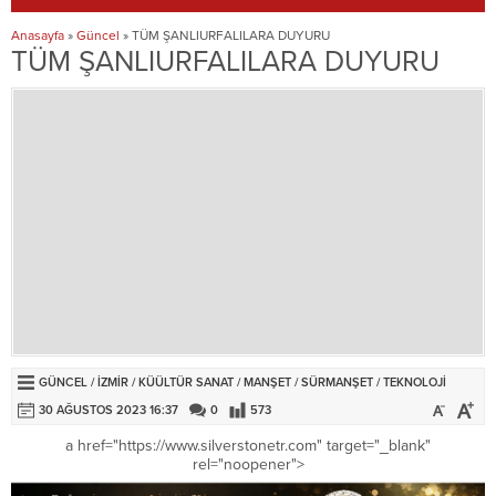
Anasayfa
»
Güncel
»
TÜM ŞANLIURFALILARA DUYURU
TÜM ŞANLIURFALILARA DUYURU
GÜNCEL
/
İZMİR
/
KÜÜLTÜR SANAT
/
MANŞET
/
SÜRMANŞET
/
TEKNOLOJI
30 AĞUSTOS 2023 16:37
0
573
a href="https://www.silverstonetr.com" target="_blank"
rel="noopener">