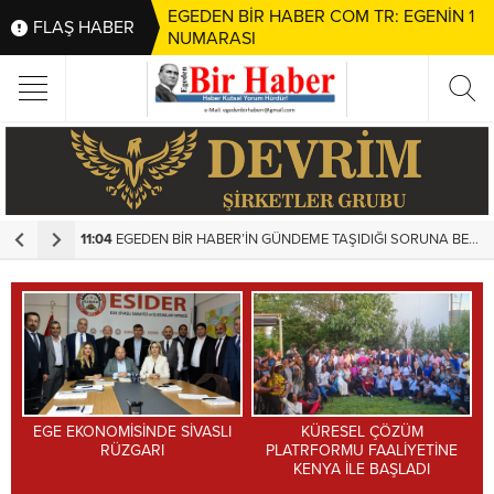
EGEDEN BİR HABER COM TR: EGENİN 1
FLAŞ HABER
NUMARASI
11:04
EGEDEN BİR HABER’İN GÜNDEME TAŞIDIĞI SORUNA BELEDİYEDEN HIZLI MÜDAHALE
1
EGE EKONOMİSİNDE SİVASLI
KÜRESEL ÇÖZÜM
RÜZGARI
PLATRFORMU FAALİYETİNE
KENYA İLE BAŞLADI