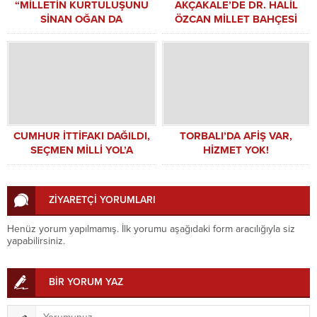
“MİLLETİN KURTULUŞUNU
AKÇAKALE’DE DR. HALİL
SİNAN OĞAN DA
ÖZCAN MİLLET BAHÇESİ
ENGELLEYEMEZ”
HİZMETE AÇILIYOR
CUMHUR İTTİFAKI DAĞILDI,
TORBALI’DA AFİŞ VAR,
SEÇMEN MİLLİ YOL’A
HİZMET YOK!
YÖNELDİ
ZİYARETÇİ YORUMLARI
Henüz yorum yapılmamış. İlk yorumu aşağıdaki form aracılığıyla siz
yapabilirsiniz.
BİR YORUM YAZ