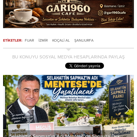
ETİKETLER:
FUAR
İZMIR
KOÇALI AL
ŞANLIURFA
BU KONUYU SOSYAL MEDYA HESAPLARINDA PAYLAŞ
Selahattin Sapmaz’ın Adı Menteşe’de Sonsuza Dek