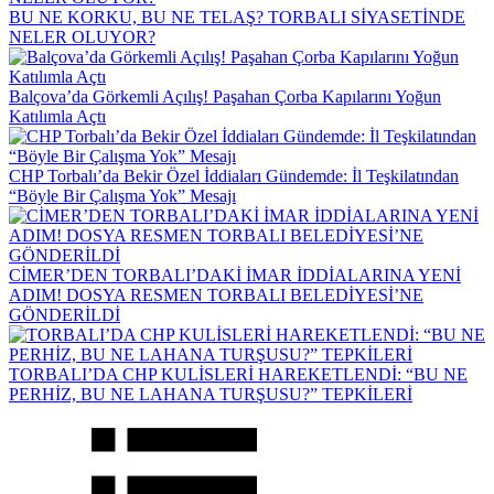
BU NE KORKU, BU NE TELAŞ? TORBALI SİYASETİNDE
NELER OLUYOR?
Balçova’da Görkemli Açılış! Paşahan Çorba Kapılarını Yoğun
Katılımla Açtı
CHP Torbalı’da Bekir Özel İddiaları Gündemde: İl Teşkilatından
“Böyle Bir Çalışma Yok” Mesajı
CİMER’DEN TORBALI’DAKİ İMAR İDDİALARINA YENİ
ADIM! DOSYA RESMEN TORBALI BELEDİYESİ’NE
GÖNDERİLDİ
TORBALI’DA CHP KULİSLERİ HAREKETLENDİ: “BU NE
PERHİZ, BU NE LAHANA TURŞUSU?” TEPKİLERİ