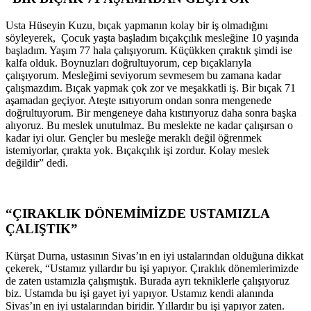
Usta Hüseyin Kuzu, bıçak yapmanın kolay bir iş olmadığını
söyleyerek, Çocuk yaşta başladım bıçakçılık mesleğine 10 yaşında
başladım. Yaşım 77 hala çalışıyorum. Küçükken çıraktık şimdi ise
kalfa olduk. Boynuzları doğrultuyorum, cep bıçaklarıyla
çalışıyorum. Mesleğimi seviyorum sevmesem bu zamana kadar
çalışmazdım. Bıçak yapmak çok zor ve meşakkatli iş. Bir bıçak 71
aşamadan geçiyor. Ateşte ısıtıyorum ondan sonra mengenede
doğrultuyorum. Bir mengeneye daha kıstırıyoruz daha sonra başka
alıyoruz. Bu meslek unutulmaz. Bu meslekte ne kadar çalışırsan o
kadar iyi olur. Gençler bu mesleğe meraklı değil öğrenmek
istemiyorlar, çırakta yok. Bıçakçılık işi zordur. Kolay meslek
değildir” dedi.
“ÇIRAKLIK DÖNEMİMİZDE USTAMIZLA
ÇALIŞTIK”
Kürşat Durna, ustasının Sivas’ın en iyi ustalarından olduğuna dikkat
çekerek, “Ustamız yıllardır bu işi yapıyor. Çıraklık dönemlerimizde
de zaten ustamızla çalışmıştık. Burada ayrı tekniklerle çalışıyoruz
biz. Ustamda bu işi gayet iyi yapıyor. Ustamız kendi alanında
Sivas’ın en iyi ustalarından biridir. Yıllardır bu işi yapıyor zaten.