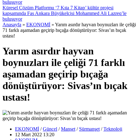
Küresel Çözüm Platformu ‘7 Kıta 7 Kitap’ kültür projesi
kapsamında Fas Ankara Büyükelçisi Mohammed Ali Lazreq’le
buluşuyor
Anasayfa
»
EKONOMİ
»
Yarım asırdır hayvan boynuzları ile çeliği
71 farklı aşamadan geçirip bıçağa dönüştürüyor: Sivas’ın bıçak
ustası!
Yarım asırdır hayvan
boynuzları ile çeliği 71 farklı
aşamadan geçirip bıçağa
dönüştürüyor: Sivas’ın bıçak
ustası!
EKONOMİ
/
Güncel
/
Manşet
/
Sürmanşet
/
Teknoloji
12 Mart 2022 13:20