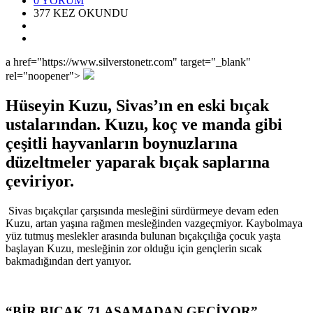
0
YORUM
377
KEZ OKUNDU
a href="https://www.silverstonetr.com" target="_blank"
rel="noopener">
Hüseyin Kuzu, Sivas’ın en eski bıçak
ustalarından. Kuzu, koç ve manda gibi
çeşitli hayvanların boynuzlarına
düzeltmeler yaparak bıçak saplarına
çeviriyor.
Sivas bıçakçılar çarşısında mesleğini sürdürmeye devam eden
Kuzu, artan yaşına rağmen mesleğinden vazgeçmiyor. Kaybolmaya
yüz tutmuş meslekler arasında bulunan bıçakçılığa çocuk yaşta
başlayan Kuzu, mesleğinin zor olduğu için gençlerin sıcak
bakmadığından dert yanıyor.
“BİR BIÇAK 71 AŞAMADAN GEÇİYOR”