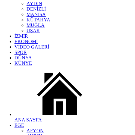
AYDIN
DENİZLİ
MANİSA
KÜTAHYA
MUĞLA
UŞAK
İZMİR
EKONOMİ
VİDEO GALERİ
SPOR
DÜNYA
KÜNYE
ANA SAYFA
EGE
AFYON