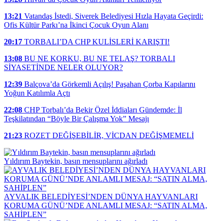
13:21
Vatandaş İstedi, Siverek Belediyesi Hızla Hayata Geçirdi:
Ofis Kültür Parkı’na İkinci Çocuk Oyun Alanı
20:17
TORBALI’DA CHP KULİSLERİ KARIŞTI!
13:08
BU NE KORKU, BU NE TELAŞ? TORBALI
SİYASETİNDE NELER OLUYOR?
12:39
Balçova’da Görkemli Açılış! Paşahan Çorba Kapılarını
Yoğun Katılımla Açtı
22:08
CHP Torbalı’da Bekir Özel İddiaları Gündemde: İl
Teşkilatından “Böyle Bir Çalışma Yok” Mesajı
21:23
ROZET DEĞİŞEBİLİR, VİCDAN DEĞİŞMEMELİ
Yıldırım Baytekin, basın mensuplarını ağırladı
AYVALIK BELEDİYESİ’NDEN DÜNYA HAYVANLARI
KORUMA GÜNÜ’NDE ANLAMLI MESAJ: “SATIN ALMA,
SAHİPLEN”