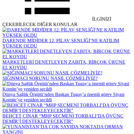
İLGİNİZİ
ÇEKEBİLECEK DİĞER KONULAR
DARENDE MİDİDER 12. PİLAV ŞENLİĞİ’NE KATILIM
YÜKSEK OLDU
MARKETLERİ DENETLEYEN ZABITA, BİRÇOK ÜRÜNE
EL KOYDU
SIĞINMACI SORUNU NASIL ÇÖZMELİYİZ?
Dünya Sağlık Örgütü’nden Başkan Tugay’a önemli görev Siyasi
Komite’ye yeniden seçildi
BEHÇET ÇINAR “MHP SEÇMENİ TORBALI’DA ÖVÜNÇ
DEMİR’İ DESTEKLEYECEKTİR”