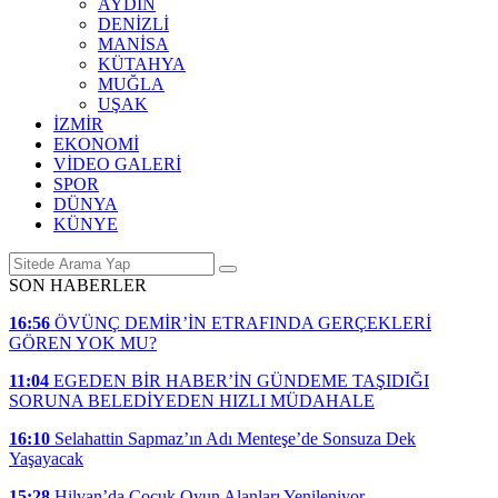
AYDIN
DENİZLİ
MANİSA
KÜTAHYA
MUĞLA
UŞAK
İZMİR
EKONOMİ
VİDEO GALERİ
SPOR
DÜNYA
KÜNYE
SON HABERLER
16:56
ÖVÜNÇ DEMİR’İN ETRAFINDA GERÇEKLERİ
GÖREN YOK MU?
11:04
EGEDEN BİR HABER’İN GÜNDEME TAŞIDIĞI
SORUNA BELEDİYEDEN HIZLI MÜDAHALE
16:10
Selahattin Sapmaz’ın Adı Menteşe’de Sonsuza Dek
Yaşayacak
15:28
Hilvan’da Çocuk Oyun Alanları Yenileniyor