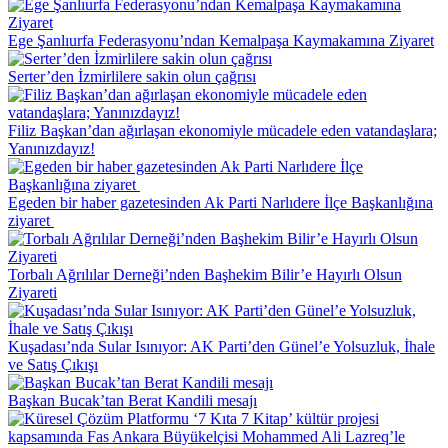
Ege Şanlıurfa Federasyonu’ndan Kemalpaşa Kaymakamına Ziyaret
Serter’den İzmirlilere sakin olun çağrısı
Filiz Başkan’dan ağırlaşan ekonomiyle mücadele eden vatandaşlara;
Yanınızdayız!
Egeden bir haber gazetesinden Ak Parti Narlıdere İlçe Başkanlığına
ziyaret
Torbalı Ağrılılar Derneği’nden Başhekim Bilir’e Hayırlı Olsun
Ziyareti
Kuşadası’nda Sular Isınıyor: AK Parti’den Günel’e Yolsuzluk, İhale
ve Satış Çıkışı
Başkan Bucak’tan Berat Kandili mesajı