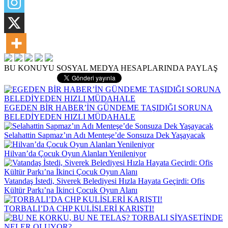
BU KONUYU SOSYAL MEDYA HESAPLARINDA PAYLAŞ
EGEDEN BİR HABER’İN GÜNDEME TAŞIDIĞI SORUNA
BELEDİYEDEN HIZLI MÜDAHALE
Selahattin Sapmaz’ın Adı Menteşe’de Sonsuza Dek Yaşayacak
Hilvan’da Çocuk Oyun Alanları Yenileniyor
Vatandaş İstedi, Siverek Belediyesi Hızla Hayata Geçirdi: Ofis
Kültür Parkı’na İkinci Çocuk Oyun Alanı
TORBALI’DA CHP KULİSLERİ KARIŞTI!