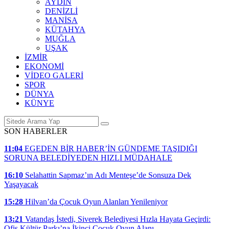
AYDIN
DENİZLİ
MANİSA
KÜTAHYA
MUĞLA
UŞAK
İZMİR
EKONOMİ
VİDEO GALERİ
SPOR
DÜNYA
KÜNYE
SON HABERLER
11:04
EGEDEN BİR HABER’İN GÜNDEME TAŞIDIĞI
SORUNA BELEDİYEDEN HIZLI MÜDAHALE
16:10
Selahattin Sapmaz’ın Adı Menteşe’de Sonsuza Dek
Yaşayacak
15:28
Hilvan’da Çocuk Oyun Alanları Yenileniyor
13:21
Vatandaş İstedi, Siverek Belediyesi Hızla Hayata Geçirdi:
Ofis Kültür Parkı’na İkinci Çocuk Oyun Alanı