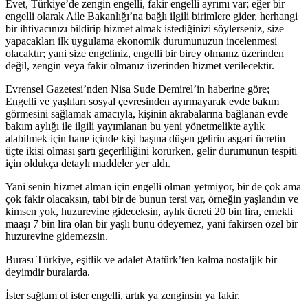
Evet, Türkiye’de zengin engelli, fakir engelli ayrımı var; eğer bir
engelli olarak Aile Bakanlığı’na bağlı ilgili birimlere gider, herhangi
bir ihtiyacınızı bildirip hizmet almak istediğinizi söylerseniz, size
yapacakları ilk uygulama ekonomik durumunuzun incelenmesi
olacaktır; yani size engeliniz, engelli bir birey olmanız üzerinden
değil, zengin veya fakir olmanız üzerinden hizmet verilecektir.
Evrensel Gazetesi’nden Nisa Sude Demirel’in haberine göre;
Engelli ve yaşlıları sosyal çevresinden ayırmayarak evde bakım
görmesini sağlamak amacıyla, kişinin akrabalarına bağlanan evde
bakım aylığı ile ilgili yayımlanan bu yeni yönetmelikte aylık
alabilmek için hane içinde kişi başına düşen gelirin asgari ücretin
üçte ikisi olması şartı geçerliliğini korurken, gelir durumunun tespiti
için oldukça detaylı maddeler yer aldı.
Yani senin hizmet alman için engelli olman yetmiyor, bir de çok ama
çok fakir olacaksın, tabi bir de bunun tersi var, örneğin yaşlandın ve
kimsen yok, huzurevine gideceksin, aylık ücreti 20 bin lira, emekli
maaşı 7 bin lira olan bir yaşlı bunu ödeyemez, yani fakirsen özel bir
huzurevine gidemezsin.
Burası Türkiye, eşitlik ve adalet Atatürk’ten kalma nostaljik bir
deyimdir buralarda.
İster sağlam ol ister engelli, artık ya zenginsin ya fakir.