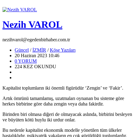
Nezih VAROL
nezihvarol@egedenbirhaber.com.tr
Güncel
/
İZMİR
/
Köşe Yazıları
20 Haziran 2023 10:46
0
YORUM
224
KEZ OKUNDU
Kapitalist toplumların iki önemli figürüdür ‘Zengin’ ve ‘Fakir’.
Artık ömrünü tamamlamış, uzatmaları oynanan bu sisteme göre
herkes birbirine göre daha zengin veya daha fakirdir.
Birinden biri olmasa diğeri de olmayacak aslında, birbirini besleyen
ve büyüten kötü huylu iki urdur onlar.
Bu nedenle kapitalist ekonomik modelle yönetilen tüm ülkeler
hastalıklıdır, psikiyatrik vakaların en çok görüldüğü toplumlardır,