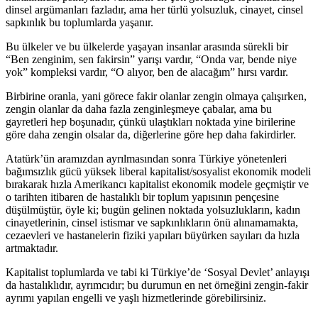
dinsel argümanları fazladır, ama her türlü yolsuzluk, cinayet, cinsel
sapkınlık bu toplumlarda yaşanır.
Bu ülkeler ve bu ülkelerde yaşayan insanlar arasında sürekli bir
“Ben zenginim, sen fakirsin” yarışı vardır, “Onda var, bende niye
yok” kompleksi vardır, “O alıyor, ben de alacağım” hırsı vardır.
Birbirine oranla, yani görece fakir olanlar zengin olmaya çalışırken,
zengin olanlar da daha fazla zenginleşmeye çabalar, ama bu
gayretleri hep boşunadır, çünkü ulaştıkları noktada yine birilerine
göre daha zengin olsalar da, diğerlerine göre hep daha fakirdirler.
Atatürk’ün aramızdan ayrılmasından sonra Türkiye yönetenleri
bağımsızlık gücü yüksek liberal kapitalist/sosyalist ekonomik modeli
bırakarak hızla Amerikancı kapitalist ekonomik modele geçmiştir ve
o tarihten itibaren de hastalıklı bir toplum yapısının pençesine
düşülmüştür, öyle ki; bugün gelinen noktada yolsuzlukların, kadın
cinayetlerinin, cinsel istismar ve sapkınlıkların önü alınamamakta,
cezaevleri ve hastanelerin fiziki yapıları büyürken sayıları da hızla
artmaktadır.
Kapitalist toplumlarda ve tabi ki Türkiye’de ‘Sosyal Devlet’ anlayışı
da hastalıklıdır, ayrımcıdır; bu durumun en net örneğini zengin-fakir
ayrımı yapılan engelli ve yaşlı hizmetlerinde görebilirsiniz.