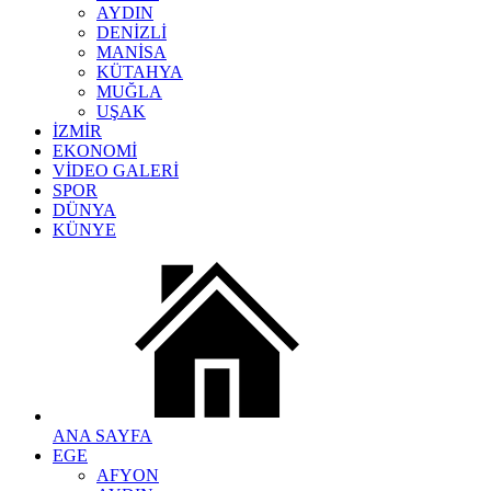
AYDIN
DENİZLİ
MANİSA
KÜTAHYA
MUĞLA
UŞAK
İZMİR
EKONOMİ
VİDEO GALERİ
SPOR
DÜNYA
KÜNYE
ANA SAYFA
EGE
AFYON