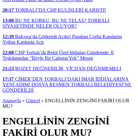
20:17
TORBALI’DA CHP KULİSLERİ KARIŞTI!
13:08
BU NE KORKU, BU NE TELAŞ? TORBALI
SİYASETİNDE NELER OLUYOR?
12:39
Balçova’da Görkemli Açılış! Paşahan Çorba Kapılarını
Yoğun Katılımla Açtı
22:08
CHP Torbalı’da Bekir Özel İddiaları Gündemde: İl
Teşkilatından “Böyle Bir Çalışma Yok” Mesajı
21:23
ROZET DEĞİŞEBİLİR, VİCDAN DEĞİŞMEMELİ
17:37
CİMER’DEN TORBALI’DAKİ İMAR İDDİALARINA
YENİ ADIM! DOSYA RESMEN TORBALI BELEDİYESİ’NE
GÖNDERİLDİ
Anasayfa
»
Güncel
»
ENGELLİNİN ZENGİNİ FAKİRİ OLUR
MU?
ENGELLİNİN ZENGİNİ
FAKİRİ OLUR MU?