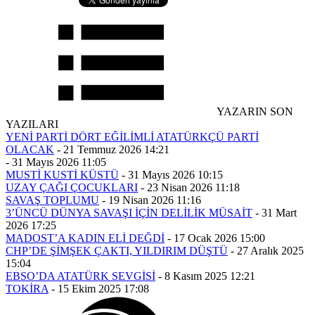
YAZARIN SON
YAZILARI
YENİ PARTİ DÖRT EĞİLİMLİ ATATÜRKÇÜ PARTİ
OLACAK
-
21 Temmuz 2026 14:21
-
31 Mayıs 2026 11:05
MUSTİ KUSTİ KÜSTÜ
-
31 Mayıs 2026 10:15
UZAY ÇAĞI ÇOCUKLARI
-
23 Nisan 2026 11:18
SAVAŞ TOPLUMU
-
19 Nisan 2026 11:16
3’ÜNCÜ DÜNYA SAVAŞI İÇİN DELİLİK MÜSAİT
-
31 Mart
2026 17:25
MADOST’A KADIN ELİ DEĞDİ
-
17 Ocak 2026 15:00
CHP’DE ŞİMŞEK ÇAKTI, YILDIRIM DÜŞTÜ
-
27 Aralık 2025
15:04
EBSO’DA ATATÜRK SEVGİSİ
-
8 Kasım 2025 12:21
TOKİRA
-
15 Ekim 2025 17:08