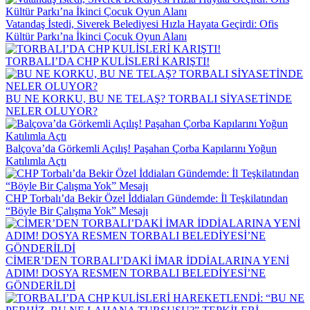
Vatandaş İstedi, Siverek Belediyesi Hızla Hayata Geçirdi: Ofis
Kültür Parkı’na İkinci Çocuk Oyun Alanı
TORBALI’DA CHP KULİSLERİ KARIŞTI!
BU NE KORKU, BU NE TELAŞ? TORBALI SİYASETİNDE
NELER OLUYOR?
Balçova’da Görkemli Açılış! Paşahan Çorba Kapılarını Yoğun
Katılımla Açtı
CHP Torbalı’da Bekir Özel İddiaları Gündemde: İl Teşkilatından
“Böyle Bir Çalışma Yok” Mesajı
CİMER’DEN TORBALI’DAKİ İMAR İDDİALARINA YENİ
ADIM! DOSYA RESMEN TORBALI BELEDİYESİ’NE
GÖNDERİLDİ