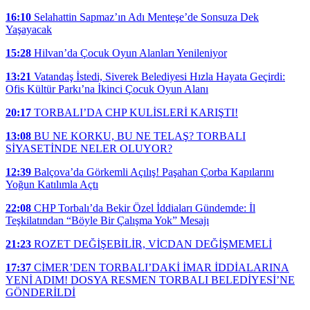
16:10
Selahattin Sapmaz’ın Adı Menteşe’de Sonsuza Dek
Yaşayacak
15:28
Hilvan’da Çocuk Oyun Alanları Yenileniyor
13:21
Vatandaş İstedi, Siverek Belediyesi Hızla Hayata Geçirdi:
Ofis Kültür Parkı’na İkinci Çocuk Oyun Alanı
20:17
TORBALI’DA CHP KULİSLERİ KARIŞTI!
13:08
BU NE KORKU, BU NE TELAŞ? TORBALI
SİYASETİNDE NELER OLUYOR?
12:39
Balçova’da Görkemli Açılış! Paşahan Çorba Kapılarını
Yoğun Katılımla Açtı
22:08
CHP Torbalı’da Bekir Özel İddiaları Gündemde: İl
Teşkilatından “Böyle Bir Çalışma Yok” Mesajı
21:23
ROZET DEĞİŞEBİLİR, VİCDAN DEĞİŞMEMELİ
17:37
CİMER’DEN TORBALI’DAKİ İMAR İDDİALARINA
YENİ ADIM! DOSYA RESMEN TORBALI BELEDİYESİ’NE
GÖNDERİLDİ