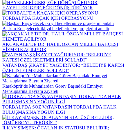
HAYELLERİ GERÇEĞE DÖNÜŞTÜRÜYOR
TORBALI’DA KAÇAK İÇKİ OPERASYONU
Başkan Eriş gelecek iki yıl hedeflerini ve projelerini anlattı
AKÇAKALE’DE DR. HALİL ÖZCAN MİLLET BAHÇESİ
HİZMETE AÇILIYOR
VATANDAŞ ŞİKAYET YAĞDIRIYOR: “BELEDİYE KAFESİ
ÖZEL İŞLETMELERİ SOLLADI”
Karaköprü’de Muhtarlardan Görev Başındaki Emniyet
Mensuplarına Bayram Ziyareti
TORBALI’DA SÖZ VATANDAŞIN TORBALI’DA HALK
BULUŞMASINA YOĞUN İLGİ
İLKAY ŞİMŞEK: ÖCALAN’IN STATÜSÜ BELLİDİR;