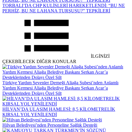
TORBALI’DA CHP KULİSLERİ HAREKETLENDİ: “BU NE
PERHİZ, BU NE LAHANA TURŞUSU?” TEPKİLERİ
İLGİNİZİ
ÇEKEBİLECEK DİĞER KONULAR
Türkiye Yardım Sevenler Derneği Aliağa Şubesi’nden Anlamlı
Yardım Kermesi Aliağa Belediye Başkanı Serkan Acar’a
Desteklerinden Dolayı Özel Şilt
HİLVAN’DA ULAŞIM HAMLESİ: 8,5 KİLOMETRELİK
KIRSAL YOL YENİLENDİ
Hilvan Belediyesi’nden Personeline Sağlık Desteği