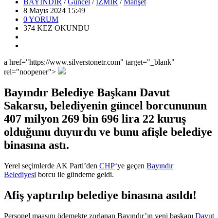
BAYINDIR
/
Güncel
/
İZMİR
/
Manşet
8 Mayıs 2024 15:49
0
YORUM
374
KEZ OKUNDU
a href="https://www.silverstonetr.com" target="_blank"
rel="noopener">
Bayındır Belediye Başkanı Davut
Sakarsu, belediyenin güncel borcununun
407 milyon 269 bin 696 lira 22 kuruş
olduğunu duyurdu ve bunu afişle belediye
binasına astı.
Yerel seçimlerde AK Parti’den
CHP
‘ye geçen
Bayındır
Belediyesi
borcu ile gündeme geldi.
Afiş yaptırılıp belediye binasına asıldı!
Personel maaşını ödemekte zorlanan Bayındır’ın yeni başkanı
Davut