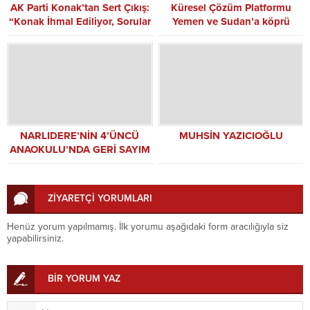
AK Parti Konak’tan Sert Çıkış:
Küresel Çözüm Platformu
“Konak İhmal Ediliyor, Sorular
Yemen ve Sudan’a köprü
Cevapsız”
kurdu
NARLIDERE’NİN 4’ÜNCÜ
MUHSİN YAZICIOĞLU
ANAOKULU’NDA GERİ SAYIM
ZİYARETÇİ YORUMLARI
Henüz yorum yapılmamış. İlk yorumu aşağıdaki form aracılığıyla siz
yapabilirsiniz.
BİR YORUM YAZ