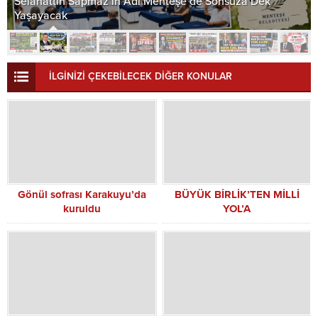
Selahattin Sapmaz’ın Adı Menteşe’de Sonsuza Dek
Yaşayacak
İLGİNİZİ ÇEKEBİLECEK DİĞER KONULAR
Gönül sofrası Karakuyu’da
BÜYÜK BİRLİK’TEN MİLLİ
kuruldu
YOL’A