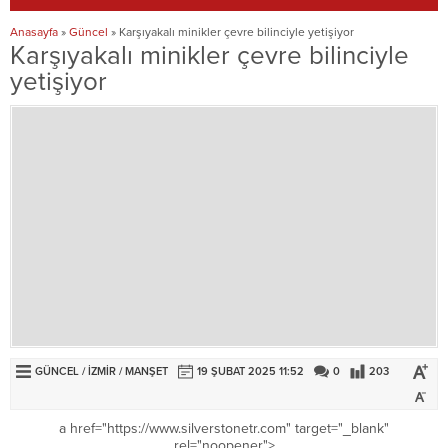
Anasayfa
»
Güncel
»
Karşıyakalı minikler çevre bilinciyle yetişiyor
Karşıyakalı minikler çevre bilinciyle
yetişiyor
GÜNCEL
/
İZMİR
/
MANŞET
19 ŞUBAT 2025 11:52
0
203
a href="https://www.silverstonetr.com" target="_blank"
rel="noopener">