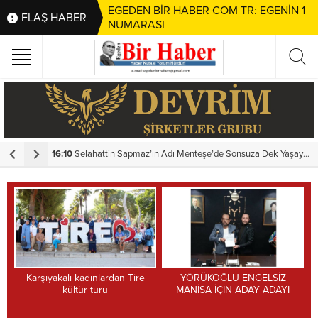
EGEDEN BİR HABER COM TR: EGENİN 1
FLAŞ HABER
NUMARASI
HIZLI MÜDAHALE
16:10
Selahattin Sapmaz’ın Adı Menteşe’de Sonsuza Dek Yaşayacak
1
Karşıyakalı kadınlardan Tire
YÖRÜKOĞLU ENGELSİZ
kültür turu
MANİSA İÇİN ADAY ADAYI