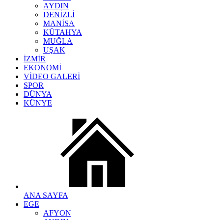
AYDIN
DENİZLİ
MANİSA
KÜTAHYA
MUĞLA
UŞAK
İZMİR
EKONOMİ
VİDEO GALERİ
SPOR
DÜNYA
KÜNYE
ANA SAYFA
EGE
AFYON