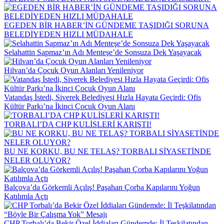
EGEDEN BİR HABER’İN GÜNDEME TAŞIDIĞI SORUNA
BELEDİYEDEN HIZLI MÜDAHALE
Selahattin Sapmaz’ın Adı Menteşe’de Sonsuza Dek Yaşayacak
Hilvan’da Çocuk Oyun Alanları Yenileniyor
Vatandaş İstedi, Siverek Belediyesi Hızla Hayata Geçirdi: Ofis
Kültür Parkı’na İkinci Çocuk Oyun Alanı
TORBALI’DA CHP KULİSLERİ KARIŞTI!
BU NE KORKU, BU NE TELAŞ? TORBALI SİYASETİNDE
NELER OLUYOR?
Balçova’da Görkemli Açılış! Paşahan Çorba Kapılarını Yoğun
Katılımla Açtı
CHP Torbalı’da Bekir Özel İddiaları Gündemde: İl Teşkilatından