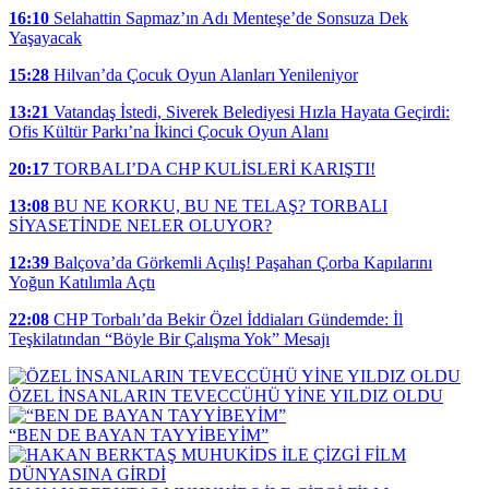
16:10
Selahattin Sapmaz’ın Adı Menteşe’de Sonsuza Dek
Yaşayacak
15:28
Hilvan’da Çocuk Oyun Alanları Yenileniyor
13:21
Vatandaş İstedi, Siverek Belediyesi Hızla Hayata Geçirdi:
Ofis Kültür Parkı’na İkinci Çocuk Oyun Alanı
20:17
TORBALI’DA CHP KULİSLERİ KARIŞTI!
13:08
BU NE KORKU, BU NE TELAŞ? TORBALI
SİYASETİNDE NELER OLUYOR?
12:39
Balçova’da Görkemli Açılış! Paşahan Çorba Kapılarını
Yoğun Katılımla Açtı
22:08
CHP Torbalı’da Bekir Özel İddiaları Gündemde: İl
Teşkilatından “Böyle Bir Çalışma Yok” Mesajı
ÖZEL İNSANLARIN TEVECCÜHÜ YİNE YILDIZ OLDU
“BEN DE BAYAN TAYYİBEYİM”