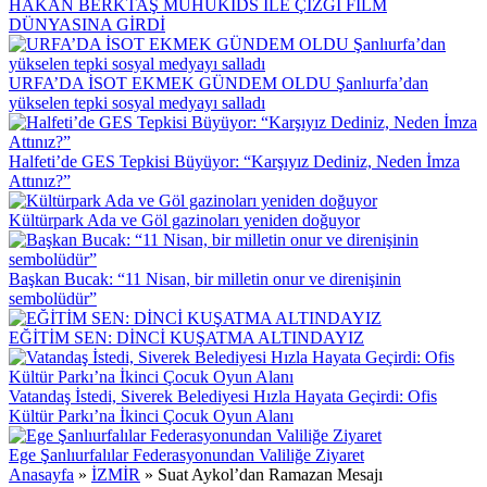
HAKAN BERKTAŞ MUHUKİDS İLE ÇİZGİ FİLM
DÜNYASINA GİRDİ
URFA’DA İSOT EKMEK GÜNDEM OLDU Şanlıurfa’dan
yükselen tepki sosyal medyayı salladı
Halfeti’de GES Tepkisi Büyüyor: “Karşıyız Dediniz, Neden İmza
Attınız?”
Kültürpark Ada ve Göl gazinoları yeniden doğuyor
Başkan Bucak: “11 Nisan, bir milletin onur ve direnişinin
sembolüdür”
EĞİTİM SEN: DİNCİ KUŞATMA ALTINDAYIZ
Vatandaş İstedi, Siverek Belediyesi Hızla Hayata Geçirdi: Ofis
Kültür Parkı’na İkinci Çocuk Oyun Alanı
Ege Şanlıurfalılar Federasyonundan Valiliğe Ziyaret
Anasayfa
»
İZMİR
»
Suat Aykol’dan Ramazan Mesajı