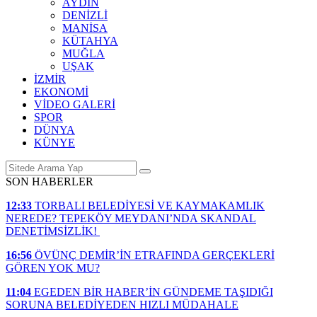
AYDIN
DENİZLİ
MANİSA
KÜTAHYA
MUĞLA
UŞAK
İZMİR
EKONOMİ
VİDEO GALERİ
SPOR
DÜNYA
KÜNYE
SON HABERLER
12:33
TORBALI BELEDİYESİ VE KAYMAKAMLIK
NEREDE? TEPEKÖY MEYDANI’NDA SKANDAL
DENETİMSİZLİK!
16:56
ÖVÜNÇ DEMİR’İN ETRAFINDA GERÇEKLERİ
GÖREN YOK MU?
11:04
EGEDEN BİR HABER’İN GÜNDEME TAŞIDIĞI
SORUNA BELEDİYEDEN HIZLI MÜDAHALE