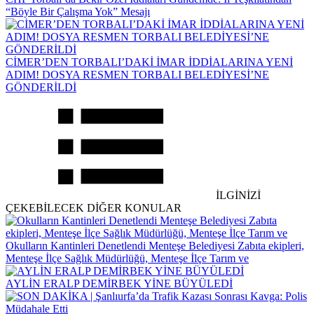
“Böyle Bir Çalışma Yok” Mesajı
CİMER’DEN TORBALI’DAKİ İMAR İDDİALARINA YENİ
ADIM! DOSYA RESMEN TORBALI BELEDİYESİ’NE
GÖNDERİLDİ
İLGİNİZİ
ÇEKEBİLECEK DİĞER KONULAR
Okulların Kantinleri Denetlendi Menteşe Belediyesi Zabıta ekipleri,
Menteşe İlçe Sağlık Müdürlüğü, Menteşe İlçe Tarım ve
AYLİN ERALP DEMİRBEK YİNE BÜYÜLEDİ