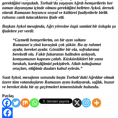
gerektiğini vurguladı. Torbalı’da yaşayan Ağrılı hemşerilerin her
zaman dayanışma içinde olması gerektiğini belirten Aykol, dernek
olarak Ramazan boyunca sosyal ve kültürel faaliyetlerle birlik
ruhunu canlı tutacaklarını ifade etti.
Başkan Aykol mesajında, Ağrı yöresine özgü samimi bir üslupla şu
ifadelere yer verdi:
“Gıymetli hemşerilerim, on bir ayın sultanı
Ramazan’a yinä kavuştuk çok şükür. Bu ay rahmet
ayıdır, bereket ayıdır. Gönüller bir ola, sofralarımız
bereketli ola. Fakir fukaranın halinden anlayah,
komşumuzun kapısını çalah. Küskünlükleri bir yana
bırakah, kardeşliğimizi pekiştireh. Allah tuttuğumuz
oruçları, ettiğimiz duaları kabul eylesin.”
Suat Aykol, mesajının sonunda başta Torbalı’daki Ağrılılar olmak
üzere tüm vatandaşların Ramazan ayını kutlayarak, sağlık, huzur
ve bereket dolu bir ay geçirmeleri temennisinde bulundu.
Paylaş