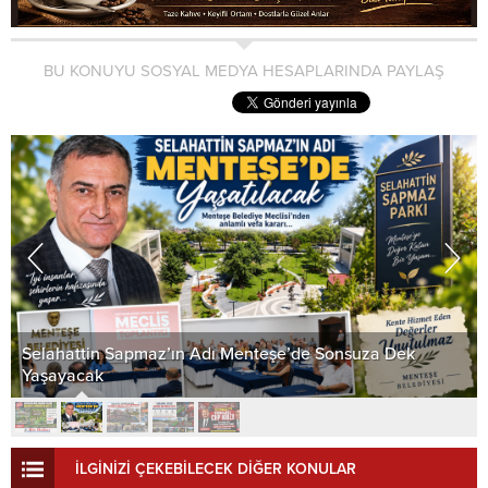
BU KONUYU SOSYAL MEDYA HESAPLARINDA PAYLAŞ
Selahattin Sapmaz’ın Adı Menteşe’de Sonsuza Dek
Yaşayacak
İLGİNİZİ ÇEKEBİLECEK DİĞER KONULAR