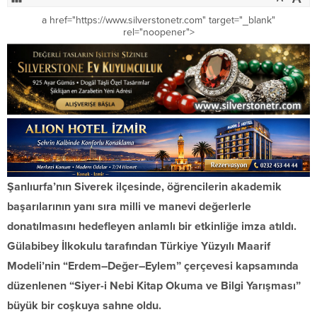
a href="https://www.silverstonetr.com" target="_blank"
rel="noopener">
Şanlıurfa
’nın Siverek ilçesinde, öğrencilerin akademik
başarılarının yanı sıra milli ve manevi değerlerle
donatılmasını hedefleyen anlamlı bir etkinliğe imza atıldı.
Gülabibey İlkokulu
tarafından Türkiye Yüzyılı Maarif
Modeli’nin “Erdem–Değer–Eylem” çerçevesi kapsamında
düzenlenen “Siyer-i Nebi Kitap Okuma ve Bilgi Yarışması”
büyük bir coşkuya sahne oldu.