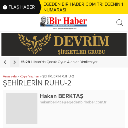
EGEDEN BİR HABER COM TR: EGENİN 1
FLAŞ HABER
NUMARASI
k Yaşayacak
15:28
Hilvan’da Çocuk Oyun Alanları Yenileniyor
1
Anasayfa
»
Köşe Yazıları
»
ŞEHİRLERİN RUHU-2
ŞEHİRLERİN RUHU-2
Hakan BERKTAŞ
hakanberktas@egedenbirhaber.com.tr