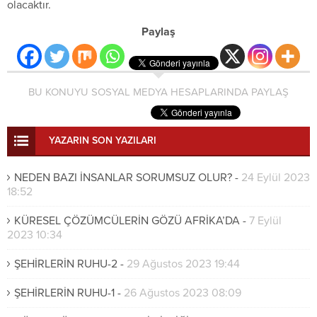
olacaktır.
Paylaş
BU KONUYU SOSYAL MEDYA HESAPLARINDA PAYLAŞ
YAZARIN SON YAZILARI
NEDEN BAZI İNSANLAR SORUMSUZ OLUR?
-
24 Eylül 2023
18:52
KÜRESEL ÇÖZÜMCÜLERİN GÖZÜ AFRİKA’DA
-
7 Eylül
2023 10:34
ŞEHİRLERİN RUHU-2
-
29 Ağustos 2023 19:44
ŞEHİRLERİN RUHU-1
-
26 Ağustos 2023 08:09