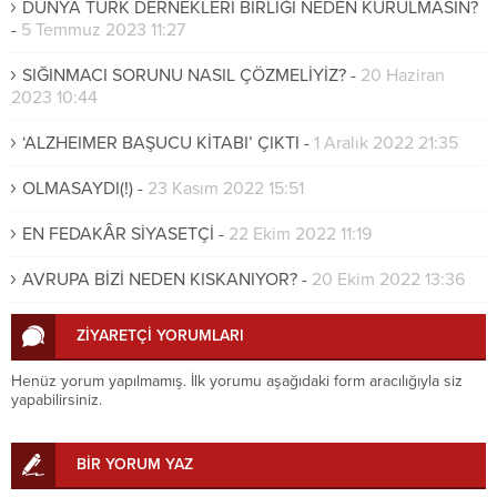
DÜNYA TÜRK DERNEKLERİ BİRLİĞİ NEDEN KURULMASIN?
-
5 Temmuz 2023 11:27
SIĞINMACI SORUNU NASIL ÇÖZMELİYİZ?
-
20 Haziran
2023 10:44
‘ALZHEIMER BAŞUCU KİTABI’ ÇIKTI
-
1 Aralık 2022 21:35
OLMASAYDI(!)
-
23 Kasım 2022 15:51
EN FEDAKÂR SİYASETÇİ
-
22 Ekim 2022 11:19
AVRUPA BİZİ NEDEN KISKANIYOR?
-
20 Ekim 2022 13:36
ZİYARETÇİ YORUMLARI
Henüz yorum yapılmamış. İlk yorumu aşağıdaki form aracılığıyla siz
yapabilirsiniz.
BİR YORUM YAZ