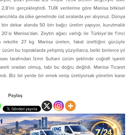
2,8’ini gerçekleştirdi. TUİK verilerine göre Manisa bitkisel
ancılıkta da ülke genelinde üst sıralarda yer alıyoruz. Dünya
8 bin dekar alanda 50 bin bağcı üretim yapıyor, kurutmalık
’si Manisa’dan. Zeytin ağacı varlığı ile Türkiye’de 1’inci
 rekolte 27 kg. Manisa üreten, fakat ürettiğini gücüyle
 üzüm bu topraklarda yetişmiş yüzyıllarca, belki binlerce yıl
rsası tarafından İzmir Sultani üzüm şeklinde coğrafi işareti
careti oradan olmuş, tabi bu doğru değildi. Manisa Ticaret
lındı. Biz bir yerde bir emek verip üretiyorsak yönetim karar
Paylaş