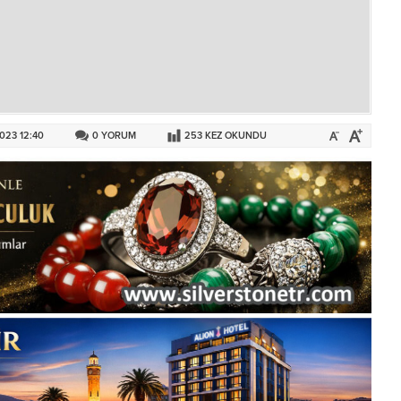
023 12:40
0
YORUM
253
KEZ OKUNDU