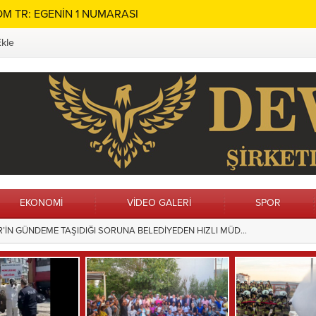
M TR: EGENİN 1 NUMARASI
Ekle
EKONOMİ
VİDEO GALERİ
SPOR
ın Adı Menteşe’de Sonsuza Dek Yaşayacak
15:28
Hilvan’da Ç