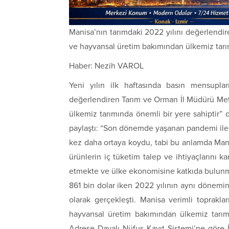
Manisa’nın tarımdaki 2022 yılını değerlendi
ve hayvansal üretim bakımından ülkemiz tarım
Haber: Nezih VAROL
Yeni yılın ilk haftasında basın mensuplar
değerlendiren Tarım ve Orman İl Müdürü Met
ülkemiz tarımında önemli bir yere sahiptir” d
paylaştı: “Son dönemde yaşanan pandemi ile
kez daha ortaya koydu, tabi bu anlamda Manis
ürünlerin iç tüketim talep ve ihtiyaçlarını k
etmekte ve ülke ekonomisine katkıda bulunma
861 bin dolar iken 2022 yılının aynı dönemin
olarak gerçekleşti. Manisa verimli topraklar
hayvansal üretim bakımından ülkemiz tarı
Adrese Dayalı Nüfus Kayıt Sistemi’ne göre İ