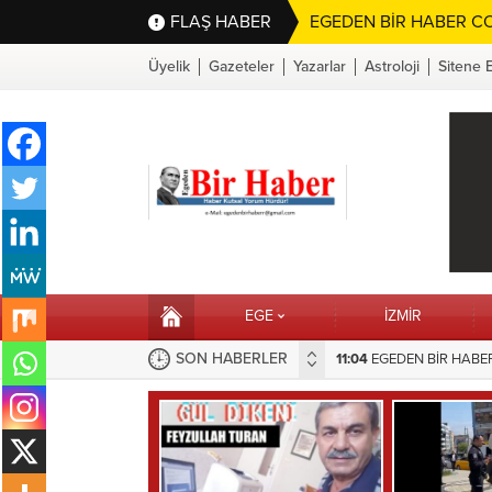
FLAŞ HABER
EGEDEN BİR HABER CO
Üyelik
Gazeteler
Yazarlar
Astroloji
Sitene 
EGE
İZMİR
SON HABERLER
EME TAŞIDIĞI SORUNA BELEDİYEDEN HIZLI MÜDAHALE
16:10
Selahattin Sapmaz’