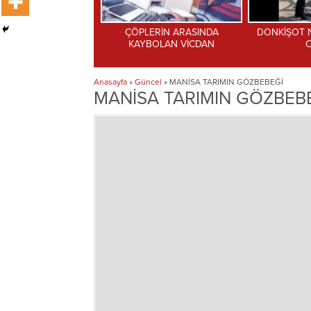
ERİN ARASINDA
DONKİŞOT NÜKLEERE GICIK
KÜRESEL ÇÖ
BOLAN VİCDAN
OLDU
FAALİYET
BA
Anasayfa
»
Güncel
»
MANİSA TARIMIN GÖZBEBEĞİ
MANİSA TARIMIN GÖZBEB