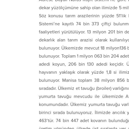
dekar yüzölçümüne sahip olan ilimizde 5 milyon
Söz konusu tarım arazilerinin yüzde 51’lik k
Sistemi’ne kayıtlı 74 bin 373 çiftçi bulun
faaliyetleri yürütülüyor. 13 milyon 201 bin
dekarlık alan tarım arazisi olarak kullan
bulunuyor. Ülkemizde mevcut 18 milyon136 bi
bulunuyor. Toplam 1 milyon 063 bin 204 ade
adedi koyun, 206 bin 130 adedi keçidir.
hayvanın yaklaşık olarak yüzde 1,8 si ili
bulunuyor. Manisa toplam 38 milyon 856 bi
sıradadır. Ülkemiz et tavuğu (broiler) varlığı
yumurta tavuğu mevcudu ile ülkemizde Af
konumundadır. Ülkemiz yumurta tavuğu varlığı
birinci sırada bulunuyoruz. İlimizde arıcılık
463’tür. 74 bin 447 adet kovanın bulunduğu i
üretim yönünden ülkede üst sıralarda yer al