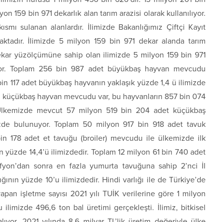
 159 bin 971 dekarlık alan tarım arazisi olarak kullanılıyor.
ısmı sulanan alanlardır. İlimizde Bakanlığımız Çiftçi Kayıt
maktadır. İlimizde 5 milyon 159 bin 971 dekar alanda tarım
 dekar yüzölçümüne sahip olan ilimizde 5 milyon 159 bin 971
ılıyor. Toplam 256 bin 987 adet büyükbaş hayvan mevcudu
n 117 adet büyükbaş hayvanın yaklaşık yüzde 1,4 ü ilimizde
t küçükbaş hayvan mevcudu var, bu hayvanların 857 bin 074
 Ülkemizde mevcut 57 milyon 519 bin 204 adet küçükbaş
mizde bulunuyor. Toplam 50 milyon 917 bin 918 adet tavuk
n 178 adet et tavuğu (broiler) mevcudu ile ülkemizde ilk
nın yüzde 14,4’ü ilimizdedir. Toplam 12 milyon 61 bin 740 adet
yon’dan sonra en fazla yumurta tavuğuna sahip 2’nci İl
nın yüzde 10’u ilimizdedir. Hindi varlığı ile de Türkiye’de
 yapan işletme sayısı 2021 yılı TUİK verilerine göre 1 milyon
limizde 496,6 ton bal üretimi gerçekleşti. İlimiz, bitkisel
ıyor, 2021 yılında 8,6 milyar TL’lik üretim değeriyle ülke