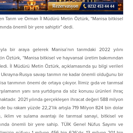
ren Tarım ve Orman İl Müdürü Metin Öztürk, “Manisa bitkisel
ında önemli bir yere sahiptir” dedi.
ıyla bir araya gelerek Manisa’nın tarımdaki 2022 yılını
in Öztürk, “Manisa bitkisel ve hayvansal üretim bakımından
edi. İl Müdürü Metin Öztürk, açıklamasında şu bilgi verileri
 Ukrayna-Rusya savaşı tarımın ne kadar önemli olduğunu bir
a tarımının önemi de ortaya çıkıyor. İlimiz gıda ve tarımsal
arşılamanın yanı sıra yurtdışına da söz konusu ürünleri ihraç
ktadır. 2021 yılında gerçekleşen ihracat değeri 588 milyon
de bu rakam yüzde 22,2’lik artışla 719 Milyon 824 bin dolar
ı, iklim ve sulama avantajı ile tarımsal sanayi, bitkisel ve
mında önemli bir yere sahip. TÜİK Genel Nüfus Sayımı ve
limizin nüfusu 1 milyon 456 bin 626’dır. 13 milyon 201 bin