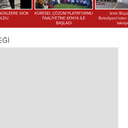
ZÜM PLATRFORMU
İzmir Büyükşehir
Gazetecileri
İNE KENYA İLE
Belediyesi’nden itfaiyeye güç
bubbleball e
ŞLADI
takviyesi
EĞİ