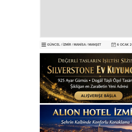
GÜNCEL
/
İZMİR
/
MANİSA
/
MANŞET
6 OCAK 2