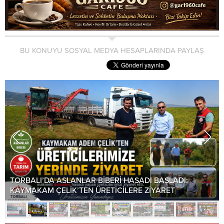
BU KONUYU SOSYAL MEDYA HESAPLARINDA PAYLAŞ
TORBALI’DA ASLANLAR BİBERİ HASADI BAŞLADI:
KAYMAKAM ÇELİK’TEN ÜRETİCİLERE ZİYARET