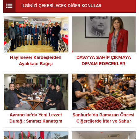
İLGİNİZİ ÇEKEBİLECEK DİĞER KONULAR
Hayırsever Kardeşlerden
DAVA’YA SAHİP ÇIKMAYA
Ayakkabı Bağışı
DEVAM EDECEKLER
Ayrancılar’da Yeni Lezzet
Şanlıurfa’da Ramazan Öncesi
Durağı: Sınırsız Kanatçım
Ciğercilerde İftar ve Sahur
Basını Ağırladı
Yoğunluğu