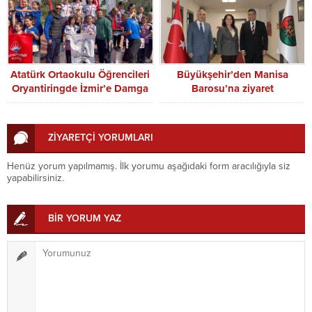
Atatürk Ortaokulu Öğrencileri
Büyükşehir’den Manisa
Oryantiringde İzmir’e Damga
Barosu’na ziyaret
Vurdu
ZİYARETÇİ YORUMLARI
Henüz yorum yapılmamış. İlk yorumu aşağıdaki form aracılığıyla siz
yapabilirsiniz.
BİR YORUM YAZ