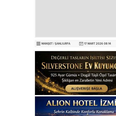
MANŞET
/
ŞANLIURFA
17 MART 2026 08:14