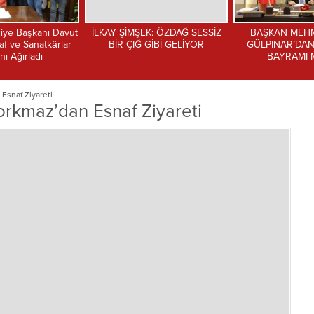
K: ÖZDAĞ SESSİZ
BAŞKAN MEHMET KASIM
BAŞKAN GÜ
GİBİ GELİYOR
GÜLPINAR’DAN RAMAZAN
“ŞANLIURFA’YI
BAYRAMI MESAJI
DEĞİL, UZUN VAD
AKLIYLA YÖN
Esnaf Ziyareti
rkmaz’dan Esnaf Ziyareti