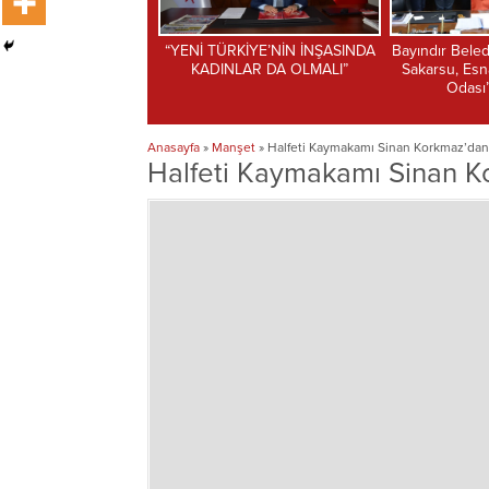
RKİYE’NİN İNŞASINDA
Bayındır Belediye Başkanı Davut
İLKAY ŞİMŞE
NLAR DA OLMALI”
Sakarsu, Esnaf ve Sanatkârlar
BİR ÇIĞ 
Odası’nı Ağırladı
Anasayfa
»
Manşet
»
Halfeti Kaymakamı Sinan Korkmaz’dan 
Halfeti Kaymakamı Sinan Ko