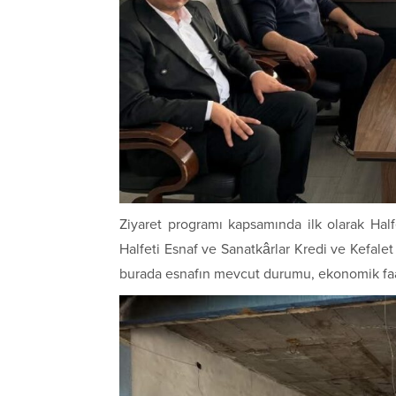
Ziyaret programı kapsamında ilk olarak
Half
Halfeti Esnaf ve Sanatkârlar Kredi ve Kefalet
burada esnafın mevcut durumu, ekonomik faal