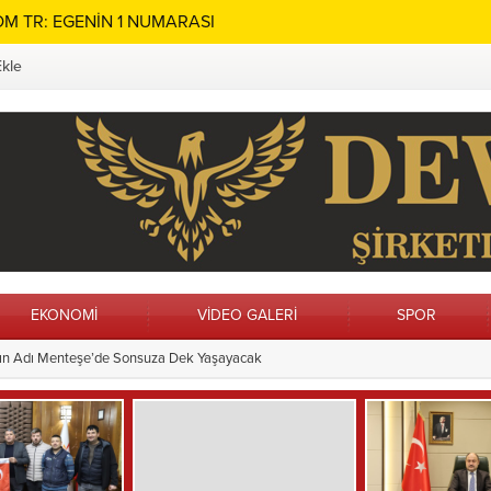
M TR: EGENİN 1 NUMARASI
Ekle
EKONOMİ
VİDEO GALERİ
SPOR
n Alanları Yenileniyor
13:21
Vatandaş İstedi