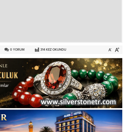
0
YORUM
314
KEZ OKUNDU