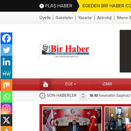
FLAŞ HABER
EGEDEN BİR HABER CO
Üyelik
Gazeteler
Yazarlar
Astroloji
Sitene 
EGE
İZMİR
SON HABERLER
Menteşe’de Sonsuza Dek Yaşayacak
15:28
Hilvan’da Çocuk Oyu