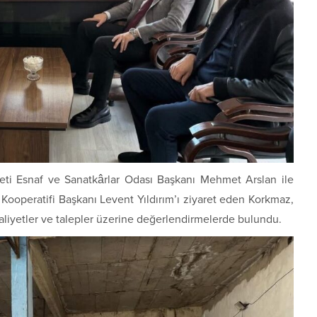
eti Esnaf ve Sanatkârlar Odası
Başkanı
Mehmet Arslan
ile
 Kooperatifi
Başkanı
Levent Yıldırım
’ı ziyaret eden Korkmaz,
iyetler ve talepler üzerine değerlendirmelerde bulundu.