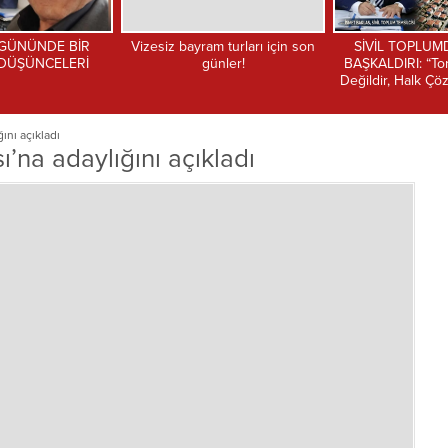
m turları için son
SİVİL TOPLUMDAN TARİHİ
MHP Torbalı İlçe 
ünler!
BAŞKALDIRI: “Torbalı Sahipsiz
TEMAD’a Nezak
Değildir, Halk Çözüm Bekliyor!”
nı açıkladı
na adaylığını açıkladı