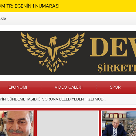
M TR: EGENİN 1 NUMARASI
Ekle
EKONOMİ
VİDEO GALERİ
SPOR
ın Adı Menteşe’de Sonsuza Dek Yaşayacak
15:28
Hilvan’da Ç