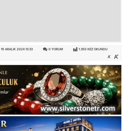
19 ARALIK 2024 13:33
0
YORUM
1.350
KEZ OKUNDU