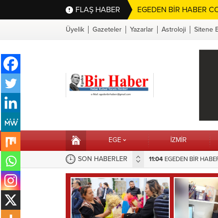
FLAŞ HABER
EGEDEN BİR HABER CO
Üyelik
Gazeteler
Yazarlar
Astroloji
Sitene 
EGE
İZMİR
SON HABERLER
EME TAŞIDIĞI SORUNA BELEDİYEDEN HIZLI MÜDAHALE
16:10
Selahattin Sapmaz’