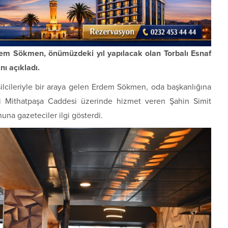
dem Sökmen, önümüzdeki yıl yapılacak olan Torbalı Esnaf
ı açıkladı.
lcileriyle bir araya gelen Erdem Sökmen, oda başkanlığına
i Mithatpaşa Caddesi üzerinde hizmet veren Şahin Simit
una gazeteciler ilgi gösterdi.