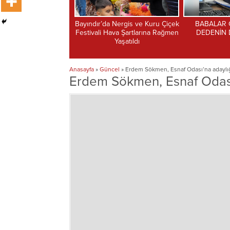
a Nergis ve Kuru Çiçek
BABALAR GÜNÜNDE BİR
Vizesiz bayra
Hava Şartlarına Rağmen
DEDENİN DÜŞÜNCELERİ
g
Yaşatıldı
Anasayfa
»
Güncel
»
Erdem Sökmen, Esnaf Odası’na adaylığı
Erdem Sökmen, Esnaf Odası’