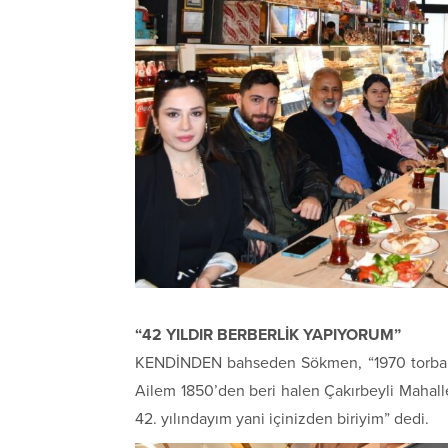
“42 YILDIR BERBERLİK YAPIYORUM”
KENDİNDEN bahseden Sökmen, “1970 torbalı d
Ailem 1850’den beri halen Çakırbeyli Mahall
42. yılındayım yani içinizden biriyim” dedi.