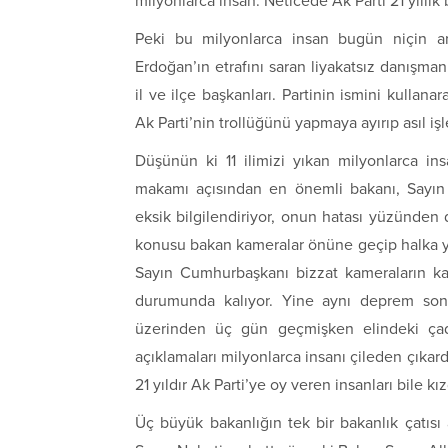
milyonlarca insan. Neticede Ak Parti 21 yıllık b
Peki bu milyonlarca insan bugün niçin art
Erdoğan’ın etrafını saran liyakatsız danışmanl
il ve ilçe başkanları. Partinin ismini kullan
Ak Parti’nin trollüğünü yapmaya ayırıp asıl iş
Düşünün ki 11 ilimizi yıkan milyonlarca in
makamı açısından en önemli bakanı, Sayın
eksik bilgilendiriyor, onun hatası yüzünden
konusu bakan kameralar önüne geçip halka y
Sayın Cumhurbaşkanı bizzat kameraların ka
durumunda kalıyor. Yine aynı deprem son
üzerinden üç gün geçmişken elindeki çadı
açıklamaları milyonlarca insanı çileden çıkard
21 yıldır Ak Parti’ye oy veren insanları bile kız
Üç büyük bakanlığın tek bir bakanlık çatısı