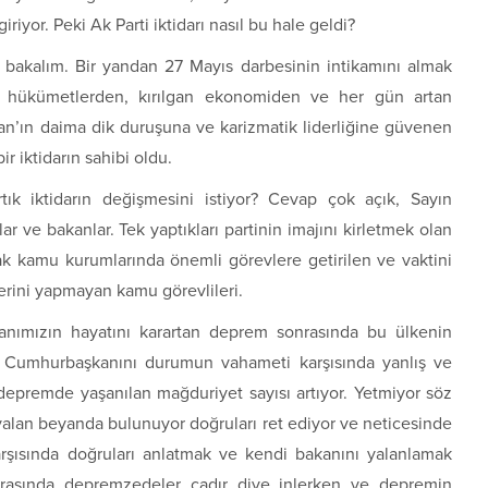
iyor. Peki Ak Parti iktidarı nasıl bu hale geldi?
r bakalım. Bir yandan 27 Mayıs darbesinin intikamını almak
an hükümetlerden, kırılgan ekonomiden ve her gün artan
ğan’ın daima dik duruşuna ve karizmatik liderliğine güvenen
ir iktidarın sahibi oldu.
ık iktidarın değişmesini istiyor? Cevap çok açık, Sayın
ar ve bakanlar. Tek yaptıkları partinin imajını kirletmek olan
arak kamu kurumlarında önemli görevlere getirilen ve vaktini
lerini yapmayan kamu görevlileri.
sanımızın hayatını karartan deprem sonrasında bu ülkenin
 Cumhurbaşkanını durumun vahameti karşısında yanlış ve
 depremde yaşanılan mağduriyet sayısı artıyor. Yetmiyor söz
alan beyanda bulunuyor doğruları ret ediyor ve neticesinde
rşısında doğruları anlatmak ve kendi bakanını yalanlamak
rasında depremzedeler çadır diye inlerken ve depremin