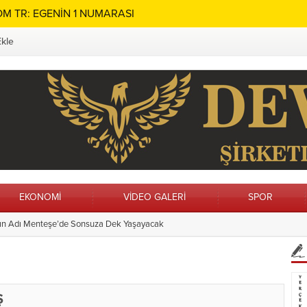
M TR: EGENİN 1 NUMARASI
Ekle
EKONOMİ
VİDEO GALERİ
SPOR
n Alanları Yenileniyor
13:21
Vatandaş İstedi
Ş