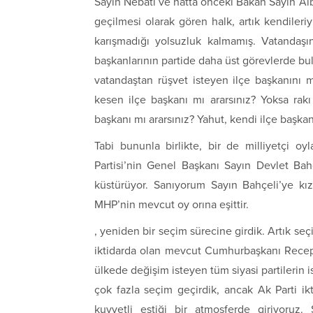
Sayın Nebati ve hatta önceki Bakan Sayın Alba
geçilmesi olarak gören halk, artık kendileriyl
karışmadığı yolsuzluk kalmamış. Vatandaşın
başkanlarının partide daha üst görevlerde bulu
vatandaştan rüşvet isteyen ilçe başkanını m
kesen ilçe başkanı mı ararsınız? Yoksa rak
başkanı mı ararsınız? Yahut, kendi ilçe başkan
Tabi bununla birlikte, bir de milliyetçi oyl
Partisi’nin Genel Başkanı Sayın Devlet Bah
küstürüyor. Sanıyorum Sayın Bahçeli’ye kı
MHP’nin mevcut oy orına eşittir.
, yeniden bir seçim sürecine girdik. Artık seç
iktidarda olan mevcut Cumhurbaşkanı Recep T
ülkede değişim isteyen tüm siyasi partilerin 
çok fazla seçim geçirdik, ancak Ak Parti ik
kuvvetli estiği bir atmosferde giriyoruz