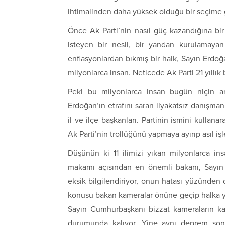
ihtimalinden daha yüksek olduğu bir seçime gir
Önce Ak Parti’nin nasıl güç kazandığına bi
isteyen bir nesil, bir yandan kurulamay
enflasyonlardan bıkmış bir halk, Sayın Erdo
milyonlarca insan. Neticede Ak Parti 21 yıllık b
Peki bu milyonlarca insan bugün niçin art
Erdoğan’ın etrafını saran liyakatsız danışmanl
il ve ilçe başkanları. Partinin ismini kullan
Ak Parti’nin trollüğünü yapmaya ayırıp asıl iş
Düşünün ki 11 ilimizi yıkan milyonlarca in
makamı açısından en önemli bakanı, Sayın
eksik bilgilendiriyor, onun hatası yüzünden
konusu bakan kameralar önüne geçip halka y
Sayın Cumhurbaşkanı bizzat kameraların ka
durumunda kalıyor. Yine aynı deprem son