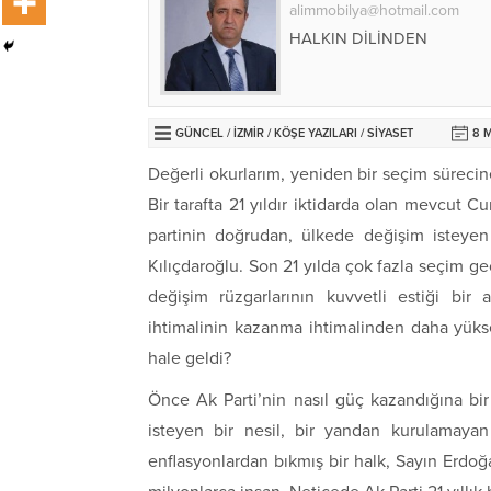
alimmobilya@hotmail.com
HALKIN DİLİNDEN
GÜNCEL
/
İZMİR
/
KÖŞE YAZILARI
/
SİYASET
8 
Değerli okurlarım, yeniden bir seçim sürecin
Bir tarafta 21 yıldır iktidarda olan mevcut C
partinin doğrudan, ülkede değişim isteyen 
Kılıçdaroğlu. Son 21 yılda çok fazla seçim ge
değişim rüzgarlarının kuvvetli estiği bir
ihtimalinin kazanma ihtimalinden daha yüksek
hale geldi?
Önce Ak Parti’nin nasıl güç kazandığına bi
isteyen bir nesil, bir yandan kurulamay
enflasyonlardan bıkmış bir halk, Sayın Erdo