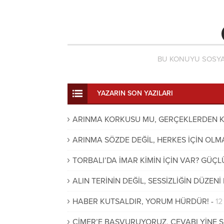
BU KONUYU SOSYA
YAZARIN SON YAZILARI
ARINMA KORKUSU MU, GERÇEKLERDEN K
ARINMA SÖZDE DEĞİL, HERKES İÇİN OLMA
TORBALI’DA İMAR KİMİN İÇİN VAR? GÜÇL
ALIN TERİNİN DEĞİL, SESSİZLİĞİN DÜZEN
HABER KUTSALDIR, YORUM HÜRDÜR!
-
12
CİMER’E BAŞVURUYORUZ, CEVABI YİNE 