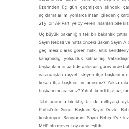
üzerinden üç gün geçmişken elindeki çadı
açıklamaları milyonlarca insanı çileden çıkard
21 yıldır Ak Parti’ye oy veren insanları bile kız
Üç büyük bakanlığın tek bir bakanlık çatısı
Sayın Nebati ve hatta önceki Bakan Sayın Alba
geçilmesi olarak gören halk, artık kendileriyl
karışmadığı yolsuzluk kalmamış. Vatandaşın
başkanlarının partide daha üst görevlerde bulu
vatandaştan rüşvet isteyen ilçe başkanını m
kesen ilçe başkanı mı ararsınız? Yoksa rak
başkanı mı ararsınız? Yahut, kendi ilçe başkan
Tabi bununla birlikte, bir de milliyetçi oyl
Partisi’nin Genel Başkanı Sayın Devlet Bah
küstürüyor. Sanıyorum Sayın Bahçeli’ye kı
MHP’nin mevcut oy orına eşittir.