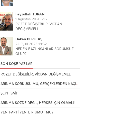
Feyzullah TURAN
1 Ağustos 2026 21:23
ROZET DEĞİŞEBİLİR, VİCDAN
DEĞİŞMEMELİ
Hakan BERKTAŞ
24 Eylül 2023 18:52
NEDEN BAZI İNSANLAR SORUMSUZ
OLUR?
SON KÖŞE YAZILARI
Nezih VAROL
21 Temmuz 2026 14:21
YENİ PARTİ DÖRT EĞİLİMLİ ATATÜRKÇÜ
ROZET DEĞİŞEBİLİR, VİCDAN DEĞİŞMEMELİ
PARTİ OLACAK
ARINMA KORKUSU MU, GERÇEKLERDEN KAÇIŞ MI?
Şehmus GÜMÜŞTAŞ
ŞEYH SAİT
30 Temmuz 2026 21:31
ARINMA KORKUSU MU,
ARINMA SÖZDE DEĞİL, HERKES İÇİN OLMALI!
GERÇEKLERDEN KAÇIŞ MI?
YENİ PARTİ YENİ BİR UMUT MU?
Ali ERTURAN