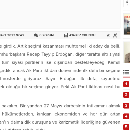
MART 2023 16:40
0
YORUM
434
KEZ OKUNDU
e girdik. Artık seçimi kazanması muhtemel iki aday da belli.
umhurbaşkanı Recep Tayyip Erdoğan, diğer tarafta altı siyasi
tüm siyasi partilerin ise dışarıdan destekleyeceği Kemal
çirdik, ancak Ak Parti iktidarı döneminde ilk defa bir seçime
 atmosferde giriyoruz. Sayın Erdoğan ilk defa, kaybetme
1
 olduğu bir seçime giriyor. Peki Ak Parti iktidarı nasıl bu
2
r bakalım. Bir yandan 27 Mayıs darbesinin intikamını almak
3
an hükümetlerden, kırılgan ekonomiden ve her gün artan
4
ğan’ın daima dik duruşuna ve karizmatik liderliğine güvenen
5