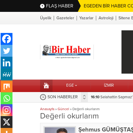
FLAŞ HABER
EGEDEN BİR HABER CO
Üyelik
Gazeteler
Yazarlar
Astroloji
Sitene 
EGE
İZMİR
SON HABERLER
Menteşe’de Sonsuza Dek Yaşayacak
15:28
Hilvan’da Çocuk Oyu
Anasayfa
»
Güncel
»
Değerli okurlarım
Değerli okurlarım
Şehmus GÜMÜŞTA