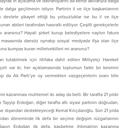
yrak’ın açıklama ve davranışlarını da kendi akıllarıyla dalga
e dalga geçilmesin istiyor. Partinin il ve ilçe başkanlarının
 devlete şikayet ettiği bu yolsuzluklar ise bu il ve ilçe
nan abileri tarafından hasıraltı ediliyor. Çeşitli gerekçelerle
ı ararsınız? Hayali şirket kurup belediyelere naylon fatura
ı masasında dansöz oynatıp sosyal medyada ifşa olan ilçe
ına kumpas kuran milletvekilleri mi ararsınız?
arı tutabilmek için ittifaka dahil edilen Milliyetçi Hareket
çeli var ki; her açıklamasında toplumun farklı bir kesmini
zıp da Ak Parti’ye oy vermekten vazgeçenlerin oranı bile
imi kazanması muhtemel iki aday da belli. Bir tarafta 21 yıldır
ayyip Erdoğan, diğer tarafta altı siyasi partinin doğrudan,
ise dışarıdan destekleyeceği Kemal Kılıçdaroğlu. Son 21 yılda
tidarı döneminde ilk defa bir seçime değişim rüzgarlarının
. Sayın Erdoğan ilk defa, kaybetme ihtimalinin kazanma