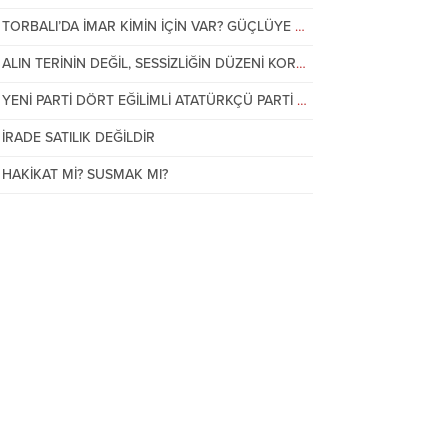
13 Mart 2022 00:18
TORBALI’DA İMAR KİMİN İÇİN VAR? GÜÇLÜYE Mİ, VATANDAŞA MI?
Karabağlar İlçe Milli Eğitimde Neler
Oluyor?
ALIN TERİNİN DEĞİL, SESSİZLİĞİN DÜZENİ KORUNUYOR!
YENİ PARTİ DÖRT EĞİLİMLİ ATATÜRKÇÜ PARTİ OLACAK
İRADE SATILIK DEĞİLDİR
HAKİKAT Mİ? SUSMAK MI?