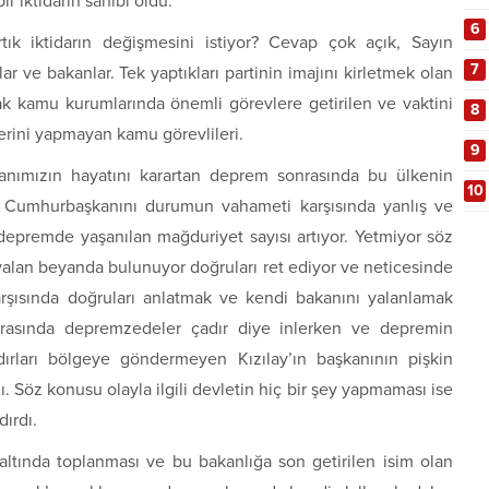
ir iktidarın sahibi oldu.
6
ık iktidarın değişmesini istiyor? Cevap çok açık, Sayın
7
ar ve bakanlar. Tek yaptıkları partinin imajını kirletmek olan
arak kamu kurumlarında önemli görevlere getirilen ve vaktini
8
lerini yapmayan kamu görevlileri.
9
sanımızın hayatını karartan deprem sonrasında bu ülkenin
10
 Cumhurbaşkanını durumun vahameti karşısında yanlış ve
 depremde yaşanılan mağduriyet sayısı artıyor. Yetmiyor söz
alan beyanda bulunuyor doğruları ret ediyor ve neticesinde
rşısında doğruları anlatmak ve kendi bakanını yalanlamak
rasında depremzedeler çadır diye inlerken ve depremin
rları bölgeye göndermeyen Kızılay’ın başkanının pişkin
ı. Söz konusu olayla ilgili devletin hiç bir şey yapmaması ise
dırdı.
 altında toplanması ve bu bakanlığa son getirilen isim olan