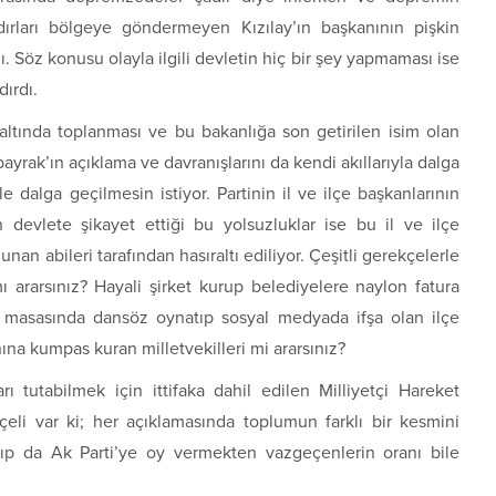
rları bölgeye göndermeyen Kızılay’ın başkanının pişkin
ı. Söz konusu olayla ilgili devletin hiç bir şey yapmaması ise
dırdı.
 altında toplanması ve bu bakanlığa son getirilen isim olan
yrak’ın açıklama ve davranışlarını da kendi akıllarıyla dalga
e dalga geçilmesin istiyor. Partinin il ve ilçe başkanlarının
 devlete şikayet ettiği bu yolsuzluklar ise bu il ve ilçe
nan abileri tarafından hasıraltı ediliyor. Çeşitli gerekçelerle
ı ararsınız? Hayali şirket kurup belediyelere naylon fatura
ı masasında dansöz oynatıp sosyal medyada ifşa olan ilçe
ına kumpas kuran milletvekilleri mi ararsınız?
arı tutabilmek için ittifaka dahil edilen Milliyetçi Hareket
çeli var ki; her açıklamasında toplumun farklı bir kesmini
zıp da Ak Parti’ye oy vermekten vazgeçenlerin oranı bile