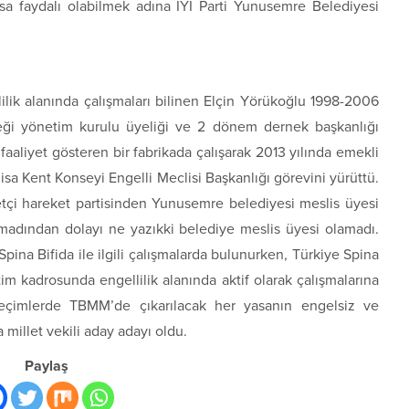
lsa faydalı olabilmek adına İYİ Parti Yunusemre Belediyesi
lilik alanında çalışmaları bilinen Elçin Yörükoğlu 1998-2006
neği yönetim kurulu üyeliği ve 2 dönem dernek başkanlığı
faaliyet gösteren bir fabrikada çalışarak 2013 yılında emekli
sa Kent Konseyi Engelli Meclisi Başkanlığı görevini yürüttü.
yetçi hareket partisinden Yunusemre belediyesi meslis üyesi
anmadından dolayı ne yazıkki belediye meslis üyesi olamadı.
 Spina Bifida ile ilgili çalışmalarda bulunurken, Türkiye Spina
im kadrosunda engellilik alanında aktif olarak çalışmalarına
seçimlerde TBMM’de çıkarılacak her yasanın engelsiz ve
a millet vekili aday adayı oldu.
Paylaş