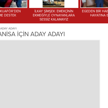
ŞEK: EMEKÇİNİN
EGEDEN BİR HABER TV YAYIN
Eğitim-İş Torba
 OYNAYANLARA
HAYATINA BAŞLADI
Güvenliği Günde
 KALAMAYIZ
Çelik’e Kriti
 ADAY ADAYI
İSA İÇİN ADAY ADAYI