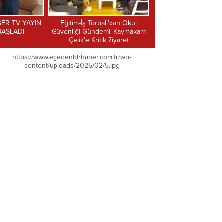
lı’dan Okul
İLKAY ŞİMŞEK: İKLİM
SESSİZLİĞİN BA
mi: Kaymakam
KANUNU’NA KARŞI GEREKLİ
k Ziyaret
TEPKİ VERİLMEDİ
https://www.egedenbirhaber.com.tr/wp-
content/uploads/2025/02/5.jpg