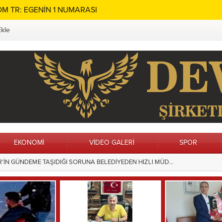
M TR: EGENİN 1 NUMARASI
Ekle
EKONOMİ
VİDEO GALERİ
SPOR
ın Adı Menteşe’de Sonsuza Dek Yaşayacak
15:28
Hilvan’da Ç