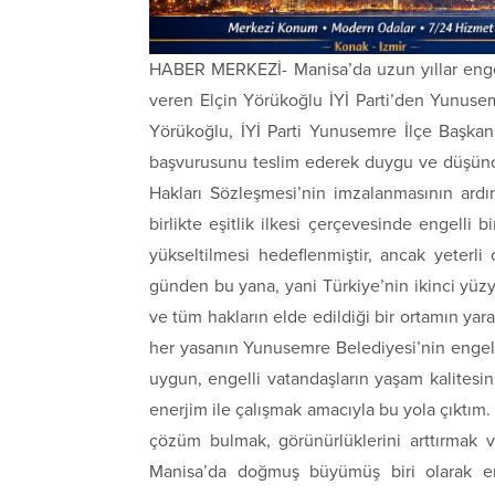
HABER MERKEZİ- Manisa’da uzun yıllar engell
veren Elçin Yörükoğlu İYİ Parti’den Yunusemr
Yörükoğlu, İYİ Parti Yunusemre İlçe Başkan
başvurusunu teslim ederek duygu ve düşüncel
Hakları Sözleşmesi’nin imzalanmasının ardı
birlikte eşitlik ilkesi çerçevesinde engelli b
yükseltilmesi hedeflenmiştir, ancak yeterl
günden bu yana, yani Türkiye’nin ikinci yüzyılın
ve tüm hakların elde edildiği bir ortamın yara
her yasanın Yunusemre Belediyesi’nin engell
uygun, engelli vatandaşların yaşam kalitesini 
enerjim ile çalışmak amacıyla bu yola çıktım.
çözüm bulmak, görünürlüklerini arttırmak v
Manisa’da doğmuş büyümüş biri olarak en