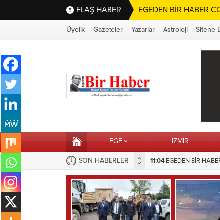
FLAŞ HABER
EGEDEN BİR HABER CO
Üyelik
Gazeteler
Yazarlar
Astroloji
Sitene 
EGE
İZMİR
SON HABERLER
EME TAŞIDIĞI SORUNA BELEDİYEDEN HIZLI MÜDAHALE
16:10
Selahattin Sapmaz’