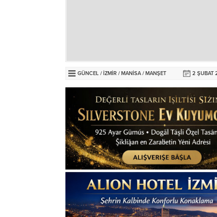
GÜNCEL
/
İZMİR
/
MANİSA
/
MANŞET
2 ŞUBAT 