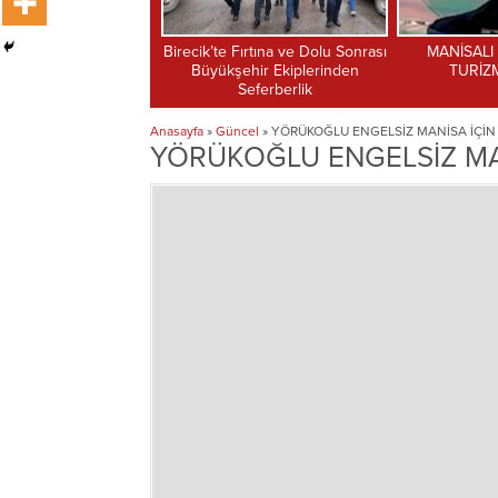
Fırtına ve Dolu Sonrası
MANİSALI KUAFÖR’DEN
İLKAY ŞİM
ehir Ekiplerinden
TURİZME DESTEK
EKMEĞİYLE
Seferberlik
SESSİZ
Anasayfa
»
Güncel
»
YÖRÜKOĞLU ENGELSİZ MANİSA İÇİN
YÖRÜKOĞLU ENGELSİZ MAN