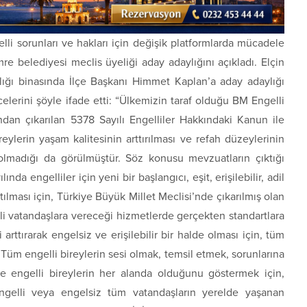
i sorunları ve hakları için değişik platformlarda mücadele
e belediyesi meclis üyeliği aday adaylığını açıkladı. Elçin
lığı binasında İlçe Başkanı Himmet Kaplan’a aday adaylığı
erini şöyle ifade etti: “Ülkemizin taraf olduğu BM Engelli
ndan çıkarılan 5378 Sayılı Engelliler Hakkındaki Kanun ile
ireylerin yaşam kalitesinin arttırılması ve refah düzeylerinin
i olmadığı da görülmüştür. Söz konusu mevzuatların çıktığı
da engelliler için yeni bir başlangıcı, eşit, erişilebilir, adil
tılması için, Türkiye Büyük Millet Meclisi’nde çıkarılmış olan
i vatandaşlara vereceği hizmetlerde gerçekten standartlara
arttırarak engelsiz ve erişilebilir bir halde olması için, tüm
 Tüm engelli bireylerin sesi olmak, temsil etmek, sorunlarına
e engelli bireylerin her alanda olduğunu göstermek için,
gelli veya engelsiz tüm vatandaşların yerelde yaşanan