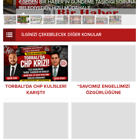
EGEDEN BİR HABER’İN GÜNDEME TAŞIDIĞI SORUNA
BELEDİYEDEN HIZLI MÜDAHALE
İLGİNİZİ ÇEKEBİLECEK DİĞER KONULAR
TORBALI’DA CHP KULİSLERİ
“SAVCIMIZ ENGELLİMİZİ
KARIŞTI!
ÖZGÜRLÜĞÜNE
KAVUŞTURDU”