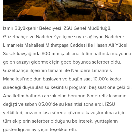
İzmir Büyükşehir Belediyesi İZSU Genel Müdürlüğü,
Güzelbahçe ve Narlıdere’ye içme suyu sağlayan Narlıdere
Limanreis Mahallesi Mithatpaşa Caddesi ile Hasan Ali Yücel
Sokak kavşağında 800 mm çaplı ana iletim hattında meydana
gelen arızayı gidermek için gece boyunca seferber oldu.
Güzelbahçe ilçesinin tamamı ile Narlıdere Limanreis
Mahallesi’nde dün başlayan ve bugün saat 10.00’a kadar
süreceği duyurulan su kesintisi programı beş saat öne çekildi.
Ana iletim hattında arızalı olan borunun 6 metrelik kısmının
değişti ve sabah 05.00’de su kesintisi sona erdi. İZSU
yetkilileri, arızanın kısa sürede çözüme kavuşturulması için
tüm ekiplerin seferber olduğunu belirterek, yurttaşların
gösterdiği anlayış için teşekkür etti.