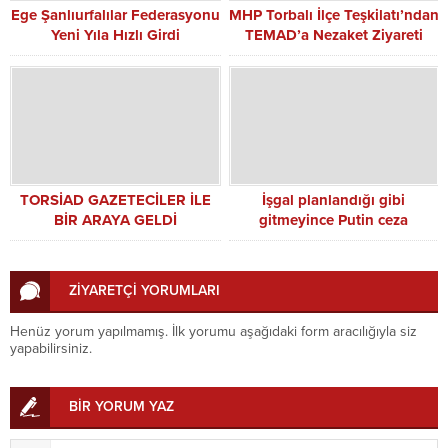
Ege Şanlıurfalılar Federasyonu
MHP Torbalı İlçe Teşkilatı’ndan
Yeni Yıla Hızlı Girdi
TEMAD’a Nezaket Ziyareti
TORSİAD GAZETECİLER İLE
İşgal planlandığı gibi
BİR ARAYA GELDİ
gitmeyince Putin ceza
kesmeye başladı: 8 general
değiştirildi, 2 FSM mensubu
istihbaratçı gözaltında
ZİYARETÇİ YORUMLARI
Henüz yorum yapılmamış. İlk yorumu aşağıdaki form aracılığıyla siz
yapabilirsiniz.
BİR YORUM YAZ