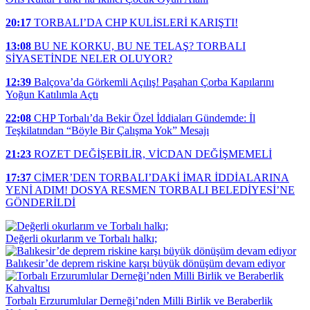
20:17
TORBALI’DA CHP KULİSLERİ KARIŞTI!
13:08
BU NE KORKU, BU NE TELAŞ? TORBALI
SİYASETİNDE NELER OLUYOR?
12:39
Balçova’da Görkemli Açılış! Paşahan Çorba Kapılarını
Yoğun Katılımla Açtı
22:08
CHP Torbalı’da Bekir Özel İddiaları Gündemde: İl
Teşkilatından “Böyle Bir Çalışma Yok” Mesajı
21:23
ROZET DEĞİŞEBİLİR, VİCDAN DEĞİŞMEMELİ
17:37
CİMER’DEN TORBALI’DAKİ İMAR İDDİALARINA
YENİ ADIM! DOSYA RESMEN TORBALI BELEDİYESİ’NE
GÖNDERİLDİ
Değerli okurlarım ve Torbalı halkı;
Balıkesir’de deprem riskine karşı büyük dönüşüm devam ediyor
Torbalı Erzurumlular Derneği’nden Milli Birlik ve Beraberlik