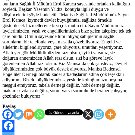
bunların Sağlık İl Müdürü Erol Karaca sayesinde ortadan kalktığını
söyledi. Başkan Yasemin Yıldız, konuyla ilgili duygu ve
düşüncelerini şöyle ifade etti: “Manisa Sağlık İl Müdürümüz Sayın
Erol Karaca, kıymetli devlet büyüğümüz, sağlıkta örnekle
gösterilecek hizmetleriyle bizi çok mutlu etti. Sayın Müdürümüz
üyelerimizden, yaşlı ve engellilerimizden bize gelen taleplere tek tek
çare buldu. O’nun sayesinde tüm ihtiyaç sahiplerinin sağlık
sorunlarını bir telefonla veya mesajla çözebiliyoruz. Engelli ve
ailelerini bilgilendiriyoruz, çare oluyoruz, umutları yeşertiyoruz.
Allah yer gök Müdürümüzden razı olsun, iyi ki varsınız, sizi
doğuran annemizden Allah razı olsun, sizi bu göreve layık
görenlerden Allah razı olsun. Biz Manisa’da çok şanslıyız, Devlet
büyüklerimizden çok büyük destek alıyoruz, Manisa Bedensel
Engelliler Derneği olarak kader arkadaşlarım adına çok teşekkür
ediyorum. Biz de büyüklerimiz sayesinde koltuğumuzu boşuna
meşgul etmiyoruz, tabela derneği değiliz, hobi derneği değiliz,
makam sevdalısı değiliz, sorun varsa sorumlu ile beraber çalışıyor,
çözümler buluyoruz.”
Paylaş