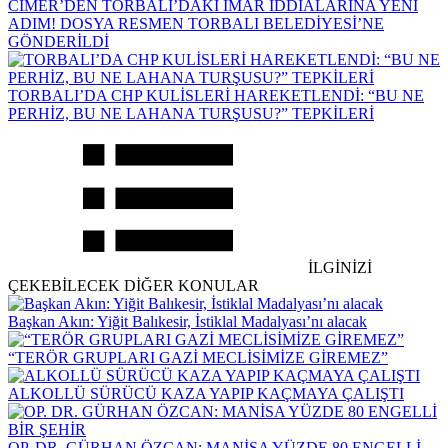
CİMER’DEN TORBALI’DAKİ İMAR İDDİALARINA YENİ
ADIM! DOSYA RESMEN TORBALI BELEDİYESİ’NE
GÖNDERİLDİ
TORBALI’DA CHP KULİSLERİ HAREKETLENDİ: “BU NE
PERHİZ, BU NE LAHANA TURŞUSU?” TEPKİLERİ
İLGİNİZİ
ÇEKEBİLECEK DİĞER KONULAR
Başkan Akın: Yiğit Balıkesir, İstiklal Madalyası’nı alacak
“TERÖR GRUPLARI GAZİ MECLİSİMİZE GİREMEZ”
ALKOLLÜ SÜRÜCÜ KAZA YAPIP KAÇMAYA ÇALIŞTI
OP. DR. GÜRHAN ÖZCAN: MANİSA YÜZDE 80 ENGELLİ