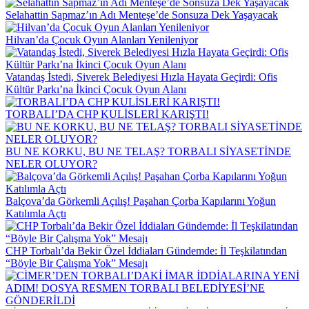
Selahattin Sapmaz’ın Adı Menteşe’de Sonsuza Dek Yaşayacak
Hilvan’da Çocuk Oyun Alanları Yenileniyor
Vatandaş İstedi, Siverek Belediyesi Hızla Hayata Geçirdi: Ofis
Kültür Parkı’na İkinci Çocuk Oyun Alanı
TORBALI’DA CHP KULİSLERİ KARIŞTI!
BU NE KORKU, BU NE TELAŞ? TORBALI SİYASETİNDE
NELER OLUYOR?
Balçova’da Görkemli Açılış! Paşahan Çorba Kapılarını Yoğun
Katılımla Açtı
CHP Torbalı’da Bekir Özel İddiaları Gündemde: İl Teşkilatından
“Böyle Bir Çalışma Yok” Mesajı