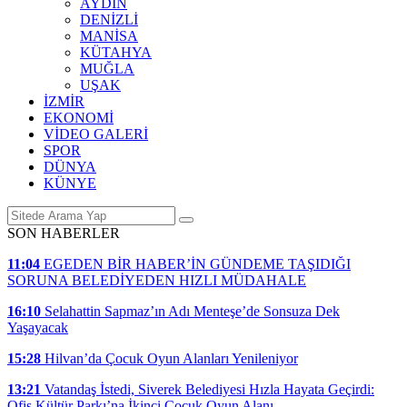
AYDIN
DENİZLİ
MANİSA
KÜTAHYA
MUĞLA
UŞAK
İZMİR
EKONOMİ
VİDEO GALERİ
SPOR
DÜNYA
KÜNYE
SON HABERLER
11:04
EGEDEN BİR HABER’İN GÜNDEME TAŞIDIĞI
SORUNA BELEDİYEDEN HIZLI MÜDAHALE
16:10
Selahattin Sapmaz’ın Adı Menteşe’de Sonsuza Dek
Yaşayacak
15:28
Hilvan’da Çocuk Oyun Alanları Yenileniyor
13:21
Vatandaş İstedi, Siverek Belediyesi Hızla Hayata Geçirdi:
Ofis Kültür Parkı’na İkinci Çocuk Oyun Alanı