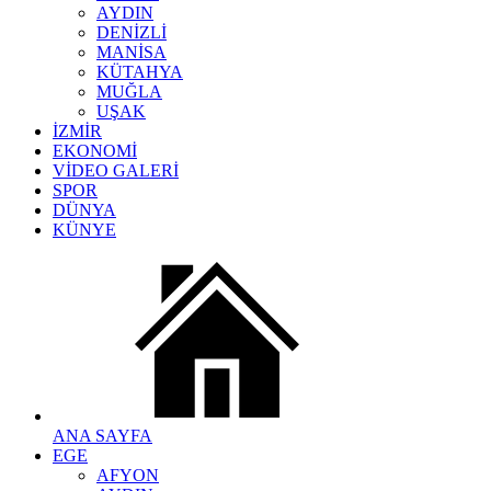
AYDIN
DENİZLİ
MANİSA
KÜTAHYA
MUĞLA
UŞAK
İZMİR
EKONOMİ
VİDEO GALERİ
SPOR
DÜNYA
KÜNYE
ANA SAYFA
EGE
AFYON