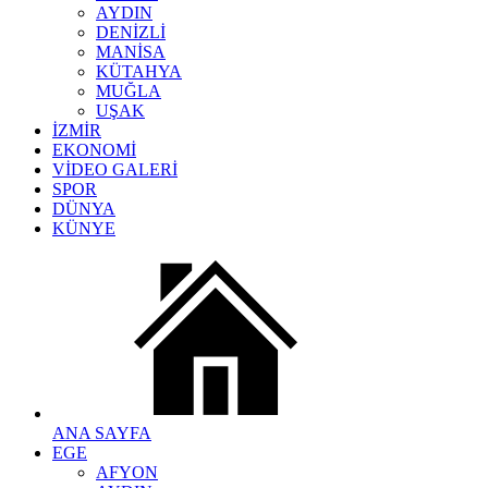
AYDIN
DENİZLİ
MANİSA
KÜTAHYA
MUĞLA
UŞAK
İZMİR
EKONOMİ
VİDEO GALERİ
SPOR
DÜNYA
KÜNYE
ANA SAYFA
EGE
AFYON