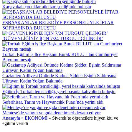
Karşıyakalı çocuklar atletizm şenliğinde buluştu
EŞBAŞKANLAR BELEDİYE PERSONELİYLE İFTAR
SOFRASINDA BULUŞTU
‘GÜVENLİĞİNİZ İÇİN 7/24 TURGUT ÇİLİNGİR’
Torbalı Eğitim iş İlçe Başkanı Burak BULUT tan Cumhuriyet
Bayramı mesajı
Gaziantep Adliyesi Önünde Kadına Şiddet: Eşinin Saldırısına
Uğrayan Kadın Yoğun Bakımda
Eğitim İş Torbalı temsilciliği, yerel basınla kahvaltıda buluştu
Seferihisar, Tarım ve Hayvancılık Fuarı’nda yerini aldı
Menteşe’de yangın ve gıda denetimleri devam ediyor
Anasayfa
»
EKONOMİ
»
Siverek’te öğrencilere hijyen kiti ve
eğitimi verildi