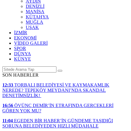
AYDIN
DENİZLİ
MANİSA
KÜTAHYA
MUĞLA
UŞAK
İZMİR
EKONOMİ
VİDEO GALERİ
SPOR
DÜNYA
KÜNYE
SON HABERLER
12:33
TORBALI BELEDİYESİ VE KAYMAKAMLIK
NEREDE? TEPEKÖY MEYDANI’NDA SKANDAL
DENETİMSİZLİK!
16:56
ÖVÜNÇ DEMİR’İN ETRAFINDA GERÇEKLERİ
GÖREN YOK MU?
11:04
EGEDEN BİR HABER’İN GÜNDEME TAŞIDIĞI
SORUNA BELEDİYEDEN HIZLI MÜDAHALE