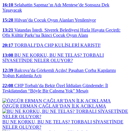
16:10
Selahattin Sapmaz’ın Adı Menteşe’de Sonsuza Dek
Yaşayacak
15:28
Hilvan’da Çocuk Oyun Alanları Yenileniyor
13:21
Vatandaş İstedi, Siverek Belediyesi Hızla Hayata Geçirdi:
Ofis Kültür Parkı’na İkinci Çocuk Oyun Alanı
20:17
TORBALI’DA CHP KULİSLERİ KARIŞTI!
13:08
BU NE KORKU, BU NE TELAŞ? TORBALI
SİYASETİNDE NELER OLUYOR?
12:39
Balçova’da Görkemli Açılış! Paşahan Çorba Kapılarını
Yoğun Katılımla Açtı
22:08
CHP Torbalı’da Bekir Özel İddiaları Gündemde: İl
Teşkilatından “Böyle Bir Çalışma Yok” Mesajı
ÖZGÜR ERMAN ÇAĞLAR’DAN İLK AÇIKLAMA
BU NE KORKU, BU NE TELAŞ? TORBALI SİYASETİNDE
NELER OLUYOR?