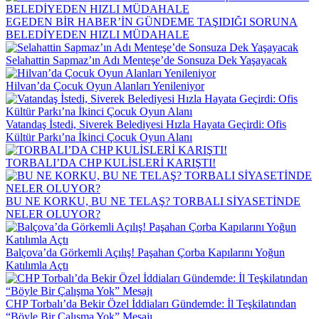
EGEDEN BİR HABER’İN GÜNDEME TAŞIDIĞI SORUNA
BELEDİYEDEN HIZLI MÜDAHALE
Selahattin Sapmaz’ın Adı Menteşe’de Sonsuza Dek Yaşayacak
Hilvan’da Çocuk Oyun Alanları Yenileniyor
Vatandaş İstedi, Siverek Belediyesi Hızla Hayata Geçirdi: Ofis
Kültür Parkı’na İkinci Çocuk Oyun Alanı
TORBALI’DA CHP KULİSLERİ KARIŞTI!
BU NE KORKU, BU NE TELAŞ? TORBALI SİYASETİNDE
NELER OLUYOR?
Balçova’da Görkemli Açılış! Paşahan Çorba Kapılarını Yoğun
Katılımla Açtı
CHP Torbalı’da Bekir Özel İddiaları Gündemde: İl Teşkilatından
“Böyle Bir Çalışma Yok” Mesajı