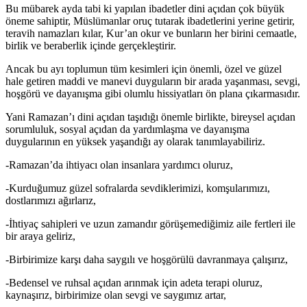
Bu mübarek ayda tabi ki yapılan ibadetler dini açıdan çok büyük
öneme sahiptir, Müslümanlar oruç tutarak ibadetlerini yerine getirir,
teravih namazları kılar, Kur’an okur ve bunların her birini cemaatle,
birlik ve beraberlik içinde gerçekleştirir.
Ancak bu ayı toplumun tüm kesimleri için önemli, özel ve güzel
hale getiren maddi ve manevi duyguların bir arada yaşanması, sevgi,
hoşgörü ve dayanışma gibi olumlu hissiyatları ön plana çıkarmasıdır.
Yani Ramazan’ı dini açıdan taşıdığı önemle birlikte, bireysel açıdan
sorumluluk, sosyal açıdan da yardımlaşma ve dayanışma
duygularının en yüksek yaşandığı ay olarak tanımlayabiliriz.
-Ramazan’da ihtiyacı olan insanlara yardımcı oluruz,
-Kurduğumuz güzel sofralarda sevdiklerimizi, komşularımızı,
dostlarımızı ağırlarız,
-İhtiyaç sahipleri ve uzun zamandır görüşemediğimiz aile fertleri ile
bir araya geliriz,
-Birbirimize karşı daha saygılı ve hoşgörülü davranmaya çalışırız,
-Bedensel ve ruhsal açıdan arınmak için adeta terapi oluruz,
kaynaşırız, birbirimize olan sevgi ve saygımız artar,