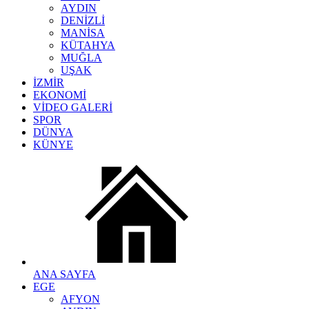
AYDIN
DENİZLİ
MANİSA
KÜTAHYA
MUĞLA
UŞAK
İZMİR
EKONOMİ
VİDEO GALERİ
SPOR
DÜNYA
KÜNYE
ANA SAYFA
EGE
AFYON