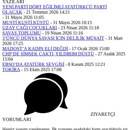
YAZILARI
YENİ PARTİ DÖRT EĞİLİMLİ ATATÜRKÇÜ PARTİ
OLACAK
-
21 Temmuz 2026 14:21
-
31 Mayıs 2026 11:05
MUSTİ KUSTİ KÜSTÜ
-
31 Mayıs 2026 10:15
UZAY ÇAĞI ÇOCUKLARI
-
23 Nisan 2026 11:18
SAVAŞ TOPLUMU
-
19 Nisan 2026 11:16
3’ÜNCÜ DÜNYA SAVAŞI İÇİN DELİLİK MÜSAİT
-
31 Mart
2026 17:25
MADOST’A KADIN ELİ DEĞDİ
-
17 Ocak 2026 15:00
CHP’DE ŞİMŞEK ÇAKTI, YILDIRIM DÜŞTÜ
-
27 Aralık 2025
15:04
EBSO’DA ATATÜRK SEVGİSİ
-
8 Kasım 2025 12:21
TOKİRA
-
15 Ekim 2025 17:08
ZİYARETÇİ
YORUMLARI
Henüz yorum yapılmamış. İlk yorumu aşağıdaki form aracılığıyla siz