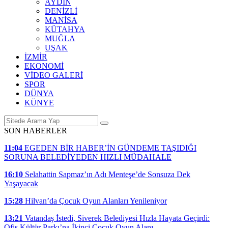
AYDIN
DENİZLİ
MANİSA
KÜTAHYA
MUĞLA
UŞAK
İZMİR
EKONOMİ
VİDEO GALERİ
SPOR
DÜNYA
KÜNYE
SON HABERLER
11:04
EGEDEN BİR HABER’İN GÜNDEME TAŞIDIĞI
SORUNA BELEDİYEDEN HIZLI MÜDAHALE
16:10
Selahattin Sapmaz’ın Adı Menteşe’de Sonsuza Dek
Yaşayacak
15:28
Hilvan’da Çocuk Oyun Alanları Yenileniyor
13:21
Vatandaş İstedi, Siverek Belediyesi Hızla Hayata Geçirdi:
Ofis Kültür Parkı’na İkinci Çocuk Oyun Alanı