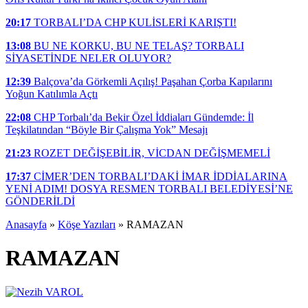
20:17
TORBALI’DA CHP KULİSLERİ KARIŞTI!
13:08
BU NE KORKU, BU NE TELAŞ? TORBALI
SİYASETİNDE NELER OLUYOR?
12:39
Balçova’da Görkemli Açılış! Paşahan Çorba Kapılarını
Yoğun Katılımla Açtı
22:08
CHP Torbalı’da Bekir Özel İddiaları Gündemde: İl
Teşkilatından “Böyle Bir Çalışma Yok” Mesajı
21:23
ROZET DEĞİŞEBİLİR, VİCDAN DEĞİŞMEMELİ
17:37
CİMER’DEN TORBALI’DAKİ İMAR İDDİALARINA
YENİ ADIM! DOSYA RESMEN TORBALI BELEDİYESİ’NE
GÖNDERİLDİ
Anasayfa
»
Köşe Yazıları
»
RAMAZAN
RAMAZAN