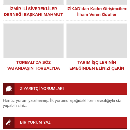
İZMİR İLİ SİVEREKLİLER
İZİKAD’dan Kadın Girişimcilere
DERNEĞİ BAŞKANI MAHMUT
İlham Veren Ödüller
KEMAL GENÇ’TEN 15
TEMMUZ DEMOKRASİ VE
MİLLÎ BİRLİK GÜNÜ MESAJI
TORBALI’DA SÖZ
TARIM İŞÇİLERİNİN
VATANDAŞIN TORBALI’DA
EMEĞİNDEN ELİNİZİ ÇEKİN
HALK BULUŞMASINA YOĞUN
İLGİ
ZİYARETÇİ YORUMLARI
Henüz yorum yapılmamış. İlk yorumu aşağıdaki form aracılığıyla siz
yapabilirsiniz.
BİR YORUM YAZ