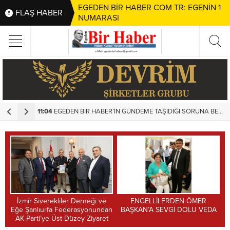
EGEDEN BİR HABER COM TR: EGENİN 1
FLAŞ HABER
NUMARASI
11:04
EGEDEN BİR HABER’İN GÜNDEME TAŞIDIĞI SORUNA BELEDİYEDEN HIZLI MÜDAHALE
1
İzmir Siverekliler Derneği ve
ENGELLİLERDEN ÖMER
Eğe Şanlıurfa Federasyonundan
BAŞKAN’A SEVGİ DOLU VEDA
AK Parti’ye Üst Düzey Ziyaret