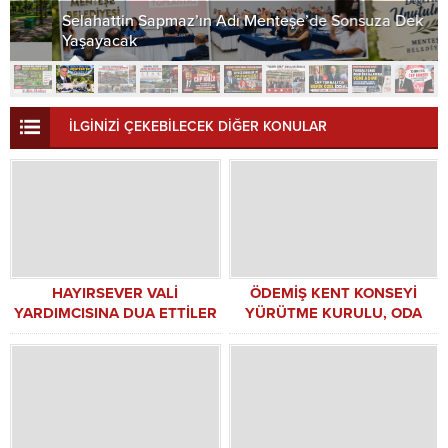
Selahattin Sapmaz’ın Adı Menteşe’de Sonsuza Dek
Yaşayacak
İLGİNİZİ ÇEKEBİLECEK DİĞER KONULAR
HAYIRSEVER VALİ
ÖDEMİŞ KENT KONSEYİ
YARDIMCISINA DUA ETTİLER
YÜRÜTME KURULU, ODA
ZİYARETERİNİN ARDINDAN
KENT KONSEYİNE TEMSİLCİ
GÖNDEREN PARTİLERİ
ZİYARET ETMEYE BAŞLADI