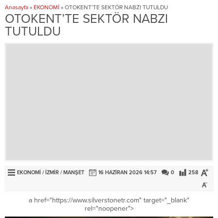
Anasayfa
»
EKONOMİ
»
OTOKENT’TE SEKTÖR NABZI TUTULDU
OTOKENT’TE SEKTÖR NABZI
TUTULDU
EKONOMİ
/
İZMİR
/
MANŞET
16 HAZIRAN 2026 14:57
0
258
a href="https://www.silverstonetr.com" target="_blank"
rel="noopener">