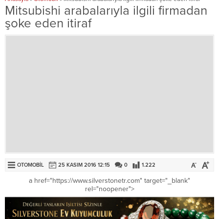
Mitsubishi arabalarıyla ilgili firmadan
şoke eden itiraf
OTOMOBIL
25 KASIM 2016 12:15
0
1.222
a href="https://www.silverstonetr.com" target="_blank"
rel="noopener">