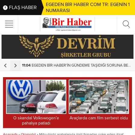
EGEDEN BİR HABER COM TR: EGENİN 1
FLAŞ HABER
NUMARASI
11:04
EGEDEN BİR HABER’İN GÜNDEME TAŞIDIĞI SORUNA BELEDİYEDEN HIZLI MÜDAHALE
1
O skandal Volkswogen’e
Araçlarda cam film serbest oldu
pahalıya patladı
Anasayfa
»
Otomobil
»
Mitsubishi arabalarıyla ilgili firmadan şoke eden itiraf