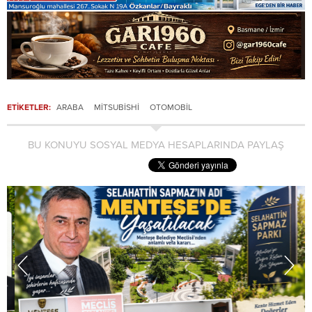
ETİKETLER:
ARABA
MITSUBISHI
OTOMOBIL
BU KONUYU SOSYAL MEDYA HESAPLARINDA PAYLAŞ