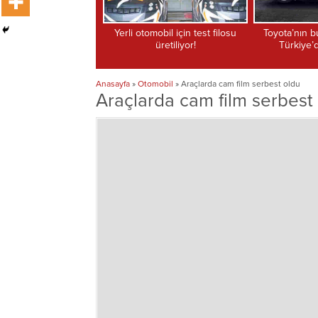
omobil için test filosu
Toyota’nın bu modeli sadece
Mitsubishi a
üretiliyor!
Türkiye’de üretilecek!
firmadan ş
Anasayfa
»
Otomobil
»
Araçlarda cam film serbest oldu
Araçlarda cam film serbest