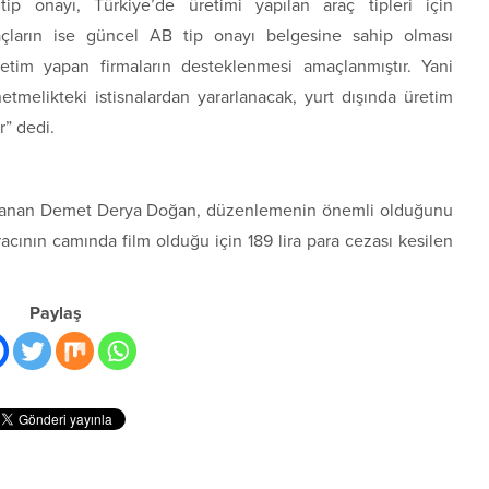
ip onayı, Türkiye’de üretimi yapılan araç tipleri için
raçların ise güncel AB tip onayı belgesine sahip olması
etim yapan firmaların desteklenmesi amaçlanmıştır. Yani
etmelikteki istisnalardan yararlanacak, yurt dışında üretim
r” dedi.
ı kazanan Demet Derya Doğan, düzenlemenin önemli olduğunu
racının camında film olduğu için 189 lira para cezası kesilen
Paylaş