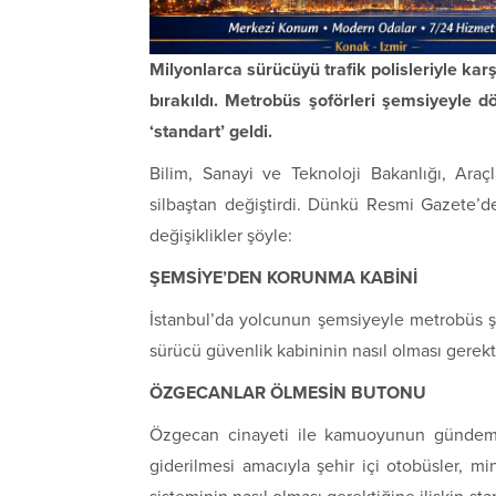
Milyonlarca sürücüyü trafik polisleriyle karş
bırakıldı. Metrobüs şoförleri şemsiyeyle
‘standart’ geldi.
Bilim, Sanayi ve Teknoloji Bakanlığı, Araç
silbaştan değiştirdi. Dünkü Resmi Gazete’d
değişiklikler şöyle:
ŞEMSİYE’DEN KORUNMA KABİNİ
İstanbul’da yolcunun şemsiyeyle metrobüs ş
sürücü güvenlik kabininin nasıl olması gerekt
ÖZGECANLAR ÖLMESİN BUTONU
Özgecan cinayeti ile kamuoyunun gündemi
giderilmesi amacıyla şehir içi otobüsler, m