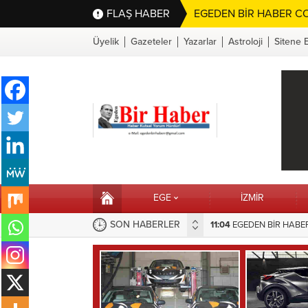
FLAŞ HABER
EGEDEN BİR HABER CO
Üyelik
Gazeteler
Yazarlar
Astroloji
Sitene 
EGE
İZMİR
SON HABERLER
11:04
16:10
EGEDEN BİR HABER’
Selahattin Sapmaz’