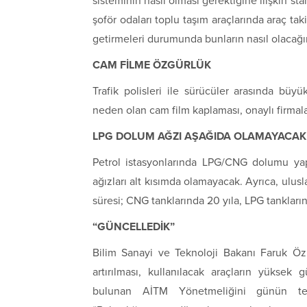
sisteminin nasıl olması gerektiğine ilişkin st
şoför odaları toplu taşım araçlarında araç ta
getirmeleri durumunda bunların nasıl olacağın
CAM FİLME ÖZGÜRLÜK
Trafik polisleri ile sürücüler arasında büy
neden olan cam film kaplaması, onaylı firmala
LPG DOLUM AĞZI AŞAĞIDA OLAMAYACAK
Petrol istasyonlarında LPG/CNG dolumu ya
ağızları alt kısımda olamayacak. Ayrıca, ulusl
süresi; CNG tanklarında 20 yıla, LPG tanklarınd
“GÜNCELLEDİK”
Bilim Sanayi ve Teknoloji Bakanı Faruk Özl
artırılması, kullanılacak araçların yüksek
bulunan AİTM Yönetmeliğini günün teknol