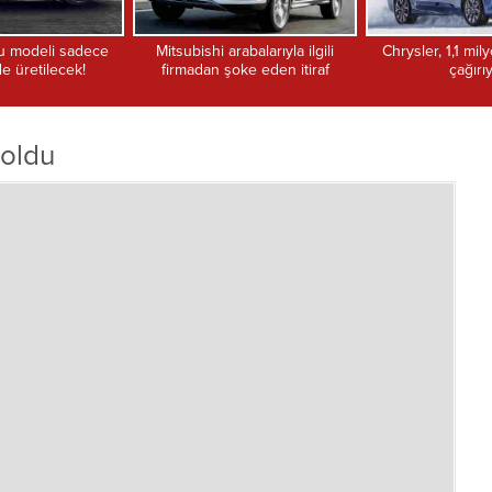
rabalarıyla ilgili
Chrysler, 1,1 milyon aracı geri
KARAKÖPRÜ
oke eden itiraf
çağırıyor
BAKIMLARI BELE
İMKÂNLARIYLA
 oldu