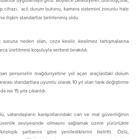
andartlar uygulamaya girdi. Böylece belediyeler, dolmuşçular,
kip cihazı, acil durum butonu, kamera sistemini zorunlu hale
a ilişkin standartlar belirlenmiş oldu.
ük soruna neden olan, ceza kesilir, kesilmez tartışmalarına
rca üretilmesi koşuluyla serbest bırakıldı.
pan personelin mağduriyetine yol açan araçlardaki dolum
ararası standartlara uyumlu olarak 10 yıl olan tank değiştirme
a ise 15 yıla çıkarıldı.
ü, vatandaşların karayollarındaki can ve mal güvenliğinin
 güvenlik seviyesinde olmasını sağlamak üzere yürürlükte
ojik şartlarına göre yenilediklerini belirtti. Özlü,