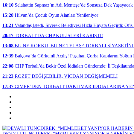
16:10
Selahattin Sapmaz’ın Adı Menteşe’de Sonsuza Dek Yaşayacak
15:28
Hilvan’da Çocuk Oyun Alanları Yenileniyor
13:21
Vatandaş İstedi, Siverek Belediyesi Hızla Hayata Geçirdi: Ofi
20:17
TORBALI’DA CHP KULİSLERİ KARIŞTI!
13:08
BU NE KORKU, BU NE TELAŞ? TORBALI SİYASETİ
12:39
Balçova’da Görkemli Açılış! Paşahan Çorba Kapılarını Yoğun K
22:08
CHP Torbalı’da Bekir Özel İddiaları Gündemde: İl Teşkilatınd
21:23
ROZET DEĞİŞEBİLİR, VİCDAN DEĞİŞMEMELİ
17:37
CİMER’DEN TORBALI’DAKİ İMAR İDDİALARINA YEN
DEVA’LI TUNÇDİREK: “MEMLEKET YANIYOR HABERİN V