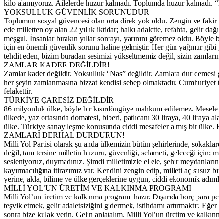
kilo alamıyoruz. Ailelerde huzur kalmadı. Toplumda huzur kalmadı. “
YOKSULLUK GÜVENLİK SORUNUDUR
Toplumun sosyal güvencesi olan orta direk yok oldu. Zengin ve fakir ar
ede milletten oy alan 22 yıllık iktidar; halkı adalette, refahta, gelir d
meşgul. İnsanlar bırakın yıllar sonrayı, yarınını göremez oldu. Böyle 
için en önemli güvenlik sorunu haline gelmiştir. Her gün yağmur gibi
tehdit eden, bizim buradan sesimizi yükseltmemiz değil, sizin zamları
ZAMLAR KADER DEĞİLDİR!
Zamlar kader değildir. Yoksulluk “Nas” değildir. Zamlara dur demesi ger
her şeyin zamlanmasına bizzat kendisi sebep olmaktadır. Cumhuriyet t
felakettir.
TÜRKİYE ÇARESİZ DEĞİLDİR
86 milyonluk ülke, böyle bir kısırdöngüye mahkum edilemez. Mesele çö
ülkede, yaz ortasında domatesi, biberi, patlıcanı 30 liraya, 40 liraya 
ülke. Türkiye sanayileşme konusunda ciddi mesafeler almış bir ülke. B
ZAMLARI DERHAL DURDURUN!
Milli Yol Partisi olarak şu anda ülkemizin bütün şehirlerinde, sokakla
değil, tam tersine milletin huzuru, güvenliği, selameti, geleceği için; 
sesleniyoruz, duymadınız. Şimdi milletimizle el ele, şehir meydanların
kayırmacılığına itirazımız var. Kendini zengin edip, milleti aç susuz
yerine, akla, bilime ve ülke gerçeklerine uygun, ciddi ekonomik adımla
MİLLİ YOL’UN ÜRETİM VE KALKINMA PROGRAMI
Milli Yol’un üretim ve kalkınma programı hazır. Dışarıda borç para peş
teşvik etmek, gelir adaletsiziğini gidermek, istihdamı artırmaktır. Eğe
sonra bize kulak verin. Gelin anlatalım. Milli Yol’un üretim ve kalkınm