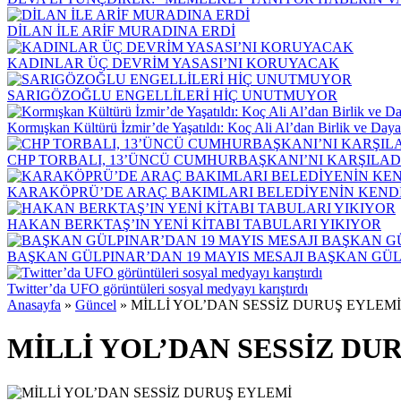
DİLAN İLE ARİF MURADINA ERDİ
KADINLAR ÜÇ DEVRİM YASASI’NI KORUYACAK
SARIGÖZOĞLU ENGELLİLERİ HİÇ UNUTMUYOR
Kormışkan Kültürü İzmir’de Yaşatıldı: Koç Ali Al’dan Birlik ve Day
CHP TORBALI, 13’ÜNCÜ CUMHURBAŞKANI’NI KARŞILAD
KARAKÖPRÜ’DE ARAÇ BAKIMLARI BELEDİYENİN KENDİ
HAKAN BERKTAŞ’IN YENİ KİTABI TABULARI YIKIYOR
BAŞKAN GÜLPINAR’DAN 19 MAYIS MESAJI BAŞKAN GÜL
Twitter’da UFO görüntüleri sosyal medyayı karıştırdı
Anasayfa
»
Güncel
»
MİLLİ YOL’DAN SESSİZ DURUŞ EYLEMİ
MİLLİ YOL’DAN SESSİZ DU