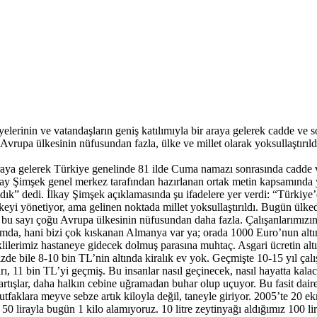
lerinin ve vatandaşların geniş katılımıyla bir araya gelerek cadde ve s
vrupa ülkesinin nüfusundan fazla, ülke ve millet olarak yoksullaştırıld
ir araya gelerek Türkiye genelinde 81 ilde Cuma namazı sonrasında cadde 
ay Şimşek genel merkez tarafından hazırlanan ortak metin kapsamında y
ldık” dedi. İlkay Şimşek açıklamasında şu ifadelere yer verdi: “Türkiye’
e ülkeyi yönetiyor, ama gelinen noktada millet yoksullaştırıldı. Bugün ü
, bu sayı çoğu Avrupa ülkesinin nüfusundan daha fazla. Çalışanlarımızın y
rumda, hani bizi çok kıskanan Almanya var ya; orada 1000 Euro’nun alt
lilerimiz hastaneye gidecek dolmuş parasına muhtaç. Asgari ücretin altı
izde bile 8-10 bin TL’nin altında kiralık ev yok. Geçmişte 10-15 yıl çalı
nırı, 11 bin TL’yi geçmiş. Bu insanlar nasıl geçinecek, nasıl hayatta kal
iz artışlar, daha halkın cebine uğramadan buhar olup uçuyor. Bu fasit d
aklara meyve sebze artık kiloyla değil, taneyle giriyor. 2005’te 20 ek
 50 lirayla bugün 1 kilo alamıyoruz. 10 litre zeytinyağı aldığımız 100 li