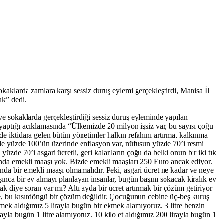
okaklarda zamlara karşı sessiz duruş eylemi gerçekleştirdi, Manisa İl
ık” dedi.
ve sokaklarda gerçekleştirdiği sessiz duruş eyleminde yapılan
aptığı açıklamasında “Ülkemizde 20 milyon işsiz var, bu sayısı çoğu
de iktidara gelen bütün yönetimler halkın refahını artırma, kalkınma
lkede yüzde 100’ün üzerinde enflasyon var, nüfusun yüzde 70’i resmi
üzde 70’i asgari ücretli, geri kalanların çoğu da belki onun bir iki tık
ında emekli maaşı yok. Bizde emekli maaşları 250 Euro ancak ediyor.
nda bir emekli maaşı olmamalıdır. Peki, asgari ücret ne kadar ve neye
şınca bir ev almayı planlayan insanlar, bugün başını sokacak kiralık ev
acak diye soran var mı? Altı ayda bir ücret artırmak bir çözüm getiriyor
aire, bu kısırdöngü bir çözüm değildir. Çocuğunun cebine üç-beş kuruş
mek aldığımız 5 lirayla bugün bir ekmek alamıyoruz. 3 litre benzin
rayla bugün 1 litre alamıyoruz. 10 kilo et aldığımız 200 lirayla bugün 1