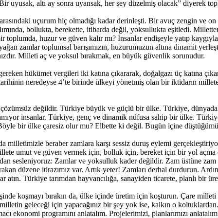
Bir uyusak, altı ay sonra uyansak, her şey düzelmiş olacak” diyerek t
asındaki uçurum hiç olmadığı kadar derinleşti. Bir avuç zengin ve on mil
ağılımında, bollukta, berekette, itibarda değil, yoksullukta eşitledi. Mille
bir toplumda, huzur ve güven kalır mı? İnsanlar endişeyle yatıp kaygıyl
 yağan zamlar toplumsal barışımızın, huzurumuzun altına dinamit yerle
nızdır. Milleti aç ve yoksul bırakmak, en büyük güvenlik sorunudur.
eken hükümet vergileri iki katına çıkararak, doğalgazı üç katına çıkarar
arihinin neredeyse 4’te birinde ülkeyi yönetmiş olan bir iktidarın mi
zümsüz değildir. Türkiye büyük ve güçlü bir ülke. Türkiye, dünyadaki e
alamıyor insanlar. Türkiye, genç ve dinamik nüfusa sahip bir ülke. Türkiy
öyle bir ülke çaresiz olur mu? Elbette ki değil. Bugün içine düştüğümüz 
rda milletimizle beraber zamlara karşı sessiz duruş eylemi gerçekleştiri
millete umut ve güven vermek için, bolluk için, bereket için bir yol açma 
dan sesleniyoruz: Zamlar ve yoksulluk kader değildir. Zam üstüne zam da
 bırakan düzene itirazımız var. Artık yeter! Zamları derhal durdurun. A
r atın. Türkiye tarımdan hayvancılığa, sanayiden ticarete, planlı bir ü
inde koşmayı bırakın da, ülke içinde üretim için koşturun. Çare milleti
r milletin geleceği için yapacağınız bir şey yok ise, kalkın o koltuklarda
acı ekonomi programını anlatalım. Projelerimizi, planlarımızı anlatalım. 