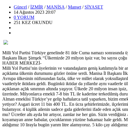
Güncel
/
İZMİR
/
MANİSA
/
Manşet
/
SİYASET
14 Ağustos 2023 20:07
0
YORUM
251
KEZ OKUNDU
Milli Yol Partisi Türkiye genelinde 81 ilde Cuma namazı sonrasında üye
Başkanı İlkay Şimşek “Ülkemizde 20 milyon işsiz var, bu sayısı çoğu A
HABER MERKEZİ-
Milli Yol Partisi’nin üyelerinin ve vatandaşların geniş katılımıyla b
açıklama ülkenin durumunu gözler önüne serdi. Manisa İl Başkanı İlk
Avrupa ülkesinin nüfusundan fazla, ülke ve millet olarak yoksullaştırı
vaatleriyle iktidara geldi. Bugünkü iktidar da yıllardır aynı vaatlerl
açıklanan açlık sınırının altında yaşıyor. Ülkede 20 milyon insan işsiz
üzerinde. Milyonlarca emekli 7-8 bin TL ile kaderine terkedilmiş du
Alman emeklisi Türkiye’ye gelip haftalarca tatil yaparken, bizim emek
yetiyor? Asgari ücret 11 bin 400 TL. En ücra şehirlerimizde, ilçelerim
bulamıyor. 4 kişilik ailenin sadece gıda giderlerini ifade eden açlık sı
mu? Ücretler altı ayda bir artıyor, zamlar ise her gün. Sizin verdiğin
koyamayan anne babalar, çocuklarının yüzüne bakamaz hale geldi. Mutf
aldığımız 10 lirayla bugün yarım litre alamıyoruz. 5 kilo çay aldığımız