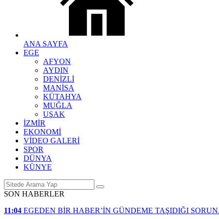
ANA SAYFA
EGE
AFYON
AYDIN
DENİZLİ
MANİSA
KÜTAHYA
MUĞLA
UŞAK
İZMİR
EKONOMİ
VİDEO GALERİ
SPOR
DÜNYA
KÜNYE
SON HABERLER
11:04
EGEDEN BİR HABER’İN GÜNDEME TAŞIDIĞI SORU