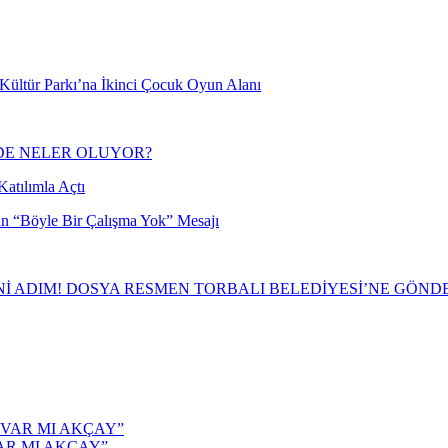
s Kültür Parkı’na İkinci Çocuk Oyun Alanı
NDE NELER OLUYOR?
atılımla Açtı
an “Böyle Bir Çalışma Yok” Mesajı
İ ADIM! DOSYA RESMEN TORBALI BELEDİYESİ’NE GÖND
AR MI AKÇAY”