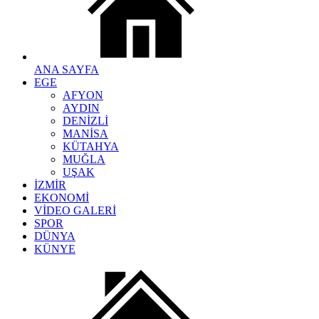
ANA SAYFA
EGE
AFYON
AYDIN
DENİZLİ
MANİSA
KÜTAHYA
MUĞLA
UŞAK
İZMİR
EKONOMİ
VİDEO GALERİ
SPOR
DÜNYA
KÜNYE