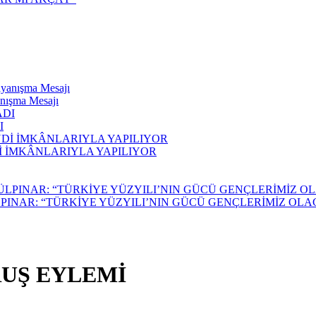
anışma Mesajı
I
 İMKÂNLARIYLA YAPILIYOR
PINAR: “TÜRKİYE YÜZYILI’NIN GÜCÜ GENÇLERİMİZ OLA
RUŞ EYLEMİ