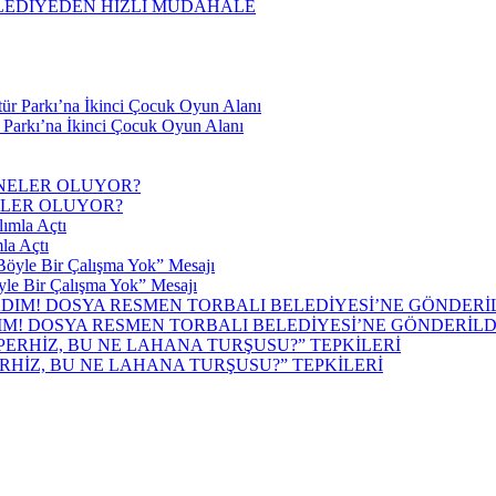
ELEDİYEDEN HIZLI MÜDAHALE
r Parkı’na İkinci Çocuk Oyun Alanı
ELER OLUYOR?
la Açtı
yle Bir Çalışma Yok” Mesajı
IM! DOSYA RESMEN TORBALI BELEDİYESİ’NE GÖNDERİLD
RHİZ, BU NE LAHANA TURŞUSU?” TEPKİLERİ