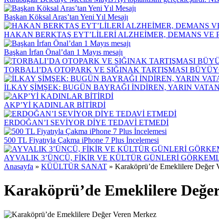
Başkan Köksal Aras’tan Yeni Yıl Mesajı
HAKAN BERKTAŞ EYT’LİLERİ ALZHEİMER, DEMANS VE 
Başkan İrfan Önal’dan 1 Mayıs mesajı
TORBALI’DA OTOPARK VE SIĞINAK TARTIŞMASI BÜYÜY
İLKAY ŞİMŞEK: BUGÜN BAYRAĞI İNDİREN, YARIN VATA
AKP’Yİ KADINLAR BİTİRDİ
ERDOĞAN’I SEVİYOR DİYE TEDAVİ ETMEDİ
500 TL Fiyatıyla Çakma iPhone 7 Plus İncelemesi
AYVALIK 3’ÜNCÜ, FİKİR VE KÜLTÜR GÜNLERİ GÖRKEM
Anasayfa
»
KÜÜLTÜR SANAT
»
Karaköprü’de Emeklilere Değer 
Karaköprü’de Emeklilere Değe