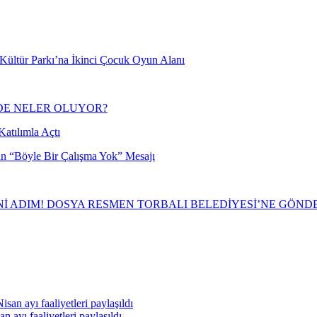
s Kültür Parkı’na İkinci Çocuk Oyun Alanı
NDE NELER OLUYOR?
atılımla Açtı
an “Böyle Bir Çalışma Yok” Mesajı
İ ADIM! DOSYA RESMEN TORBALI BELEDİYESİ’NE GÖND
n ayı faaliyetleri paylaşıldı