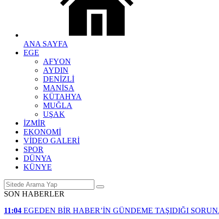
ANA SAYFA
EGE
AFYON
AYDIN
DENİZLİ
MANİSA
KÜTAHYA
MUĞLA
UŞAK
İZMİR
EKONOMİ
VİDEO GALERİ
SPOR
DÜNYA
KÜNYE
SON HABERLER
11:04
EGEDEN BİR HABER’İN GÜNDEME TAŞIDIĞI SORU