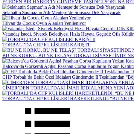
EGEDEN BİR HABER’İN GÜNDEME TAŞIDIĞI SORUNA B
Selahattin Sapmaz’ın Adı Menteşe’de Sonsuza Dek Yaşayacak
Hilvan’da Çocuk Oyun Alanları Yenileniyor
Vatandaş İstedi, Siverek Belediyesi Hızla Hayata Geçirdi: Ofis Kültü
TORBALI’DA CHP KULİSLERİ KARIŞTI!
BU NE KORKU, BU NE TELAŞ? TORBALI SİYASETİNDE N
Balçova’da Görkemli Açılış! Paşahan Çorba Kapılarını Yoğun Katılım
CHP Torbalı’da Bekir Özel İddiaları Gündemde: İl Teşkilatından “Bö
CİMER’DEN TORBALI’DAKİ İMAR İDDİALARINA YENİ AD
TORBALI’DA CHP KULİSLERİ HAREKETLENDİ: “BU NE PE