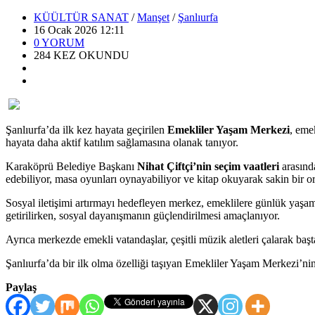
KÜÜLTÜR SANAT
/
Manşet
/
Şanlıurfa
16 Ocak 2026 12:11
0
YORUM
284
KEZ OKUNDU
Şanlıurfa’da ilk kez hayata geçirilen
Emekliler Yaşam Merkezi
, eme
hayata daha aktif katılım sağlamasına olanak tanıyor.
Karaköprü Belediye Başkanı
Nihat Çiftçi’nin seçim vaatleri
arasında
edebiliyor, masa oyunları oynayabiliyor ve kitap okuyarak sakin bir or
Sosyal iletişimi artırmayı hedefleyen merkez, emeklilere günlük yaşam
getirilirken, sosyal dayanışmanın güçlendirilmesi amaçlanıyor.
Ayrıca merkezde emekli vatandaşlar, çeşitli müzik aletleri çalarak baş
Şanlıurfa’da bir ilk olma özelliği taşıyan Emekliler Yaşam Merkezi’ni
Paylaş