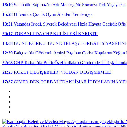
16:10
Selahattin Sapmaz’ın Adı Menteşe’de Sonsuza Dek Yaşayacak
15:28
Hilvan’da Çocuk Oyun Alanları Yenileniyor
13:21
Vatandaş İstedi, Siverek Belediyesi Hızla Hayata Geçirdi: Ofi
20:17
TORBALI’DA CHP KULİSLERİ KARIŞTI!
13:08
BU NE KORKU, BU NE TELAŞ? TORBALI SİYASETİ
12:39
Balçova’da Görkemli Açılış! Paşahan Çorba Kapılarını Yoğun K
22:08
CHP Torbalı’da Bekir Özel İddiaları Gündemde: İl Teşkilatınd
21:23
ROZET DEĞİŞEBİLİR, VİCDAN DEĞİŞMEMELİ
17:37
CİMER’DEN TORBALI’DAKİ İMAR İDDİALARINA YEN
Karabağlar Belediye Meclisi Mayıs Ayı toplantısını gerçekleştirdi: Nisa