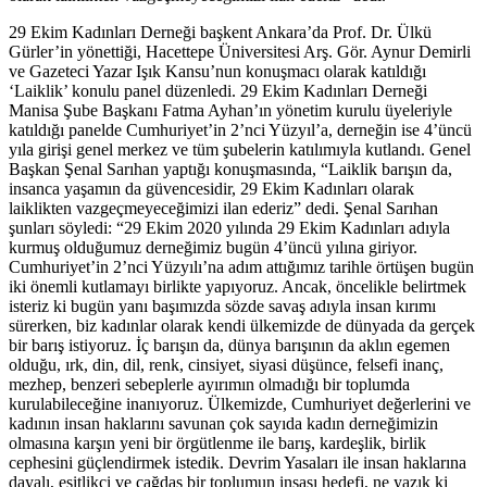
29 Ekim Kadınları Derneği başkent Ankara’da Prof. Dr. Ülkü
Gürler’in yönettiği, Hacettepe Üniversitesi Arş. Gör. Aynur Demirli
ve Gazeteci Yazar Işık Kansu’nun konuşmacı olarak katıldığı
‘Laiklik’ konulu panel düzenledi. 29 Ekim Kadınları Derneği
Manisa Şube Başkanı Fatma Ayhan’ın yönetim kurulu üyeleriyle
katıldığı panelde Cumhuriyet’in 2’nci Yüzyıl’a, derneğin ise 4’üncü
yıla girişi genel merkez ve tüm şubelerin katılımıyla kutlandı. Genel
Başkan Şenal Sarıhan yaptığı konuşmasında, “Laiklik barışın da,
insanca yaşamın da güvencesidir, 29 Ekim Kadınları olarak
laiklikten vazgeçmeyeceğimizi ilan ederiz” dedi. Şenal Sarıhan
şunları söyledi: “29 Ekim 2020 yılında 29 Ekim Kadınları adıyla
kurmuş olduğumuz derneğimiz bugün 4’üncü yılına giriyor.
Cumhuriyet’in 2’nci Yüzyılı’na adım attığımız tarihle örtüşen bugün
iki önemli kutlamayı birlikte yapıyoruz. Ancak, öncelikle belirtmek
isteriz ki bugün yanı başımızda sözde savaş adıyla insan kırımı
sürerken, biz kadınlar olarak kendi ülkemizde de dünyada da gerçek
bir barış istiyoruz. İç barışın da, dünya barışının da aklın egemen
olduğu, ırk, din, dil, renk, cinsiyet, siyasi düşünce, felsefi inanç,
mezhep, benzeri sebeplerle ayırımın olmadığı bir toplumda
kurulabileceğine inanıyoruz. Ülkemizde, Cumhuriyet değerlerini ve
kadının insan haklarını savunan çok sayıda kadın derneğimizin
olmasına karşın yeni bir örgütlenme ile barış, kardeşlik, birlik
cephesini güçlendirmek istedik. Devrim Yasaları ile insan haklarına
dayalı, eşitlikçi ve çağdaş bir toplumun inşası hedefi, ne yazık ki