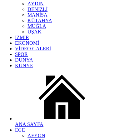
AYDIN
DENİZLİ
MANİSA
KÜTAHYA
MUĞLA
UŞAK
İZMİR
EKONOMİ
VİDEO GALERİ
SPOR
DÜNYA
KÜNYE
ANA SAYFA
EGE
AFYON