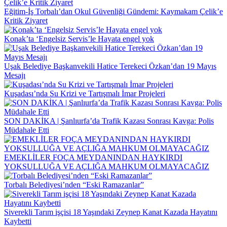
Eğitim-İş Torbalı’dan Okul Güvenliği Gündemi: Kaymakam Çelik’e
Kritik Ziyaret
Konak’ta ‘Engelsiz Servis’le Hayata engel yok
Uşak Belediye Başkanvekili Hatice Terekeci Özkan’dan 19 Mayıs
Mesajı
Kuşadası’nda Su Krizi ve Tartışmalı İmar Projeleri
SON DAKİKA | Şanlıurfa’da Trafik Kazası Sonrası Kavga: Polis
Müdahale Etti
EMEKLİLER FOÇA MEYDANINDAN HAYKIRDI
YOKSULLUĞA VE AÇLIĞA MAHKUM OLMAYACAĞIZ
Torbalı Belediyesi’nden “Eski Ramazanlar”
Siverekli Tarım işçisi 18 Yaşındaki Zeynep Kanat Kazada Hayatını
Kaybetti