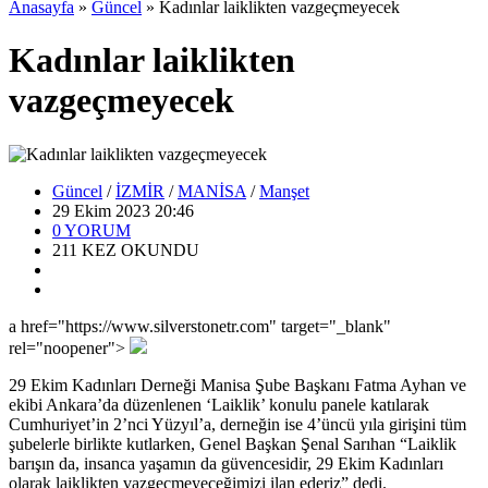
Anasayfa
»
Güncel
»
Kadınlar laiklikten vazgeçmeyecek
Kadınlar laiklikten
vazgeçmeyecek
Güncel
/
İZMİR
/
MANİSA
/
Manşet
29 Ekim 2023 20:46
0
YORUM
211
KEZ OKUNDU
a href="https://www.silverstonetr.com" target="_blank"
rel="noopener">
29 Ekim Kadınları Derneği Manisa Şube Başkanı Fatma Ayhan ve
ekibi Ankara’da düzenlenen ‘Laiklik’ konulu panele katılarak
Cumhuriyet’in 2’nci Yüzyıl’a, derneğin ise 4’üncü yıla girişini tüm
şubelerle birlikte kutlarken, Genel Başkan Şenal Sarıhan “Laiklik
barışın da, insanca yaşamın da güvencesidir, 29 Ekim Kadınları
olarak laiklikten vazgeçmeyeceğimizi ilan ederiz” dedi.