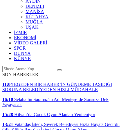
AYDIN
DENİZLİ
MANİSA
KÜTAHYA
MUĞLA
UŞAK
İZMİR
EKONOMİ
VİDEO GALERİ
SPOR
DÜNYA
KÜNYE
SON HABERLER
11:04
EGEDEN BİR HABER’İN GÜNDEME TAŞIDIĞI
SORUNA BELEDİYEDEN HIZLI MÜDAHALE
16:10
Selahattin Sapmaz’ın Adı Menteşe’de Sonsuza Dek
Yaşayacak
15:28
Hilvan’da Çocuk Oyun Alanları Yenileniyor
13:21
Vatandaş İstedi, Siverek Belediyesi Hızla Hayata Geçirdi:
Ofis Kültür Parkı’na İkinci Çocuk Oyun Alanı