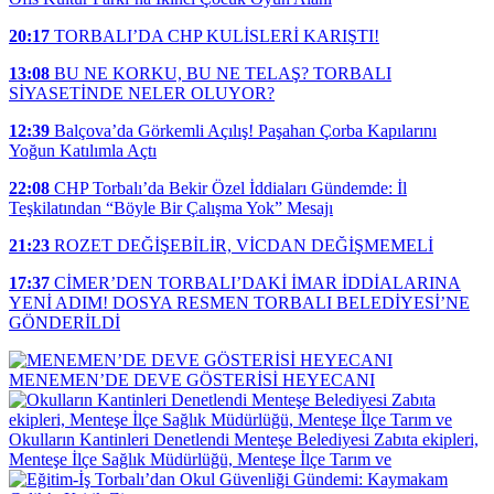
20:17
TORBALI’DA CHP KULİSLERİ KARIŞTI!
13:08
BU NE KORKU, BU NE TELAŞ? TORBALI
SİYASETİNDE NELER OLUYOR?
12:39
Balçova’da Görkemli Açılış! Paşahan Çorba Kapılarını
Yoğun Katılımla Açtı
22:08
CHP Torbalı’da Bekir Özel İddiaları Gündemde: İl
Teşkilatından “Böyle Bir Çalışma Yok” Mesajı
21:23
ROZET DEĞİŞEBİLİR, VİCDAN DEĞİŞMEMELİ
17:37
CİMER’DEN TORBALI’DAKİ İMAR İDDİALARINA
YENİ ADIM! DOSYA RESMEN TORBALI BELEDİYESİ’NE
GÖNDERİLDİ
MENEMEN’DE DEVE GÖSTERİSİ HEYECANI
Okulların Kantinleri Denetlendi Menteşe Belediyesi Zabıta ekipleri,
Menteşe İlçe Sağlık Müdürlüğü, Menteşe İlçe Tarım ve