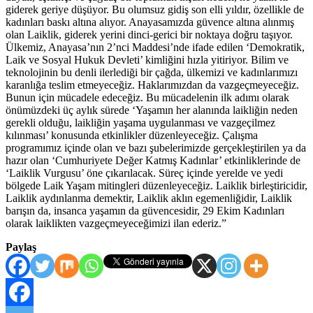
giderek geriye düşüyor. Bu olumsuz gidiş son elli yıldır, özellikle de
kadınları baskı altına alıyor. Anayasamızda güvence altına alınmış
olan Laiklik, giderek yerini dinci-gerici bir noktaya doğru taşıyor.
Ülkemiz, Anayasa’nın 2’nci Maddesi’nde ifade edilen ‘Demokratik,
Laik ve Sosyal Hukuk Devleti’ kimliğini hızla yitiriyor. Bilim ve
teknolojinin bu denli ilerlediği bir çağda, ülkemizi ve kadınlarımızı
karanlığa teslim etmeyeceğiz. Haklarımızdan da vazgeçmeyeceğiz.
Bunun için mücadele edeceğiz. Bu mücadelenin ilk adımı olarak
önümüzdeki üç aylık sürede ‘Yaşamın her alanında laikliğin neden
gerekli olduğu, laikliğin yaşama uygulanması ve vazgeçilmez
kılınması’ konusunda etkinlikler düzenleyeceğiz. Çalışma
programımız içinde olan ve bazı şubelerimizde gerçekleştirilen ya da
hazır olan ‘Cumhuriyete Değer Katmış Kadınlar’ etkinliklerinde de
‘Laiklik Vurgusu’ öne çıkarılacak. Süreç içinde yerelde ve yedi
bölgede Laik Yaşam mitingleri düzenleyeceğiz. Laiklik birleştiricidir,
Laiklik aydınlanma demektir, Laiklik aklın egemenliğidir, Laiklik
barışın da, insanca yaşamın da güvencesidir, 29 Ekim Kadınları
olarak laiklikten vazgeçmeyeceğimizi ilan ederiz.”
Paylaş