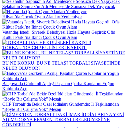
Selahattin Sapmaz’ın Adı Menteşe’de Sonsuza Dek Yaşayacak
Hilvan’da Çocuk Oyun Alanları Yenileniyor
Vatandaş İstedi, Siverek Belediyesi Hızla Hayata Geçirdi: Ofis
Kültür Parkı’na İkinci Çocuk Oyun Alanı
TORBALI’DA CHP KULİSLERİ KARIŞTI!
BU NE KORKU, BU NE TELAŞ? TORBALI SİYASETİNDE
NELER OLUYOR?
Balçova’da Görkemli Açılış! Paşahan Çorba Kapılarını Yoğun
Katılımla Açtı
CHP Torbalı’da Bekir Özel İddiaları Gündemde: İl Teşkilatından
“Böyle Bir Çalışma Yok” Mesajı