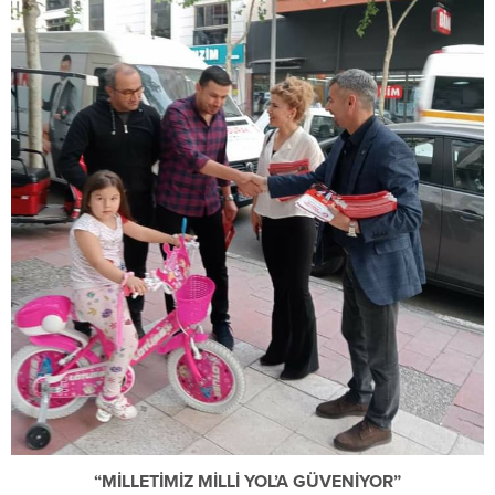
“MİLLETİMİZ MİLLİ YOL’A GÜVENİYOR”