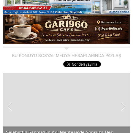
BU KONUYU SOSYAL MEDYA HESAPLARINDA PAYLAŞ
Selahattin Sapmaz’ın Adı Menteşe’de Sonsuza Dek