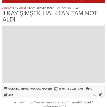
Anasayfa
»
Güncel
»
İLKAY ŞİMŞEK HALKTAN TAM NOT ALDI
İLKAY ŞİMŞEK HALKTAN TAM NOT
ALDI
GÜNCEL
/
İZMİR
/
MANİSA
/
MANŞET
11 MAYIS 2023 13:06
0
236
a href="https://www.silverstonetr.com" target="_blank"
rel="noopener">