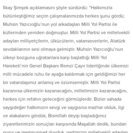
İlkay Şimşek açıklamasını şöyle sürdürdü: “Halkımızla
bütünleştiğimiz seçim çalışmalarımızda herkes şunu gördü;
Muhsin Yazıcıoğlu’nun yol arkadaşları Milli Yol Partisi ile
küllerinden yeniden doğmuştur. Milli Yol Partisi ve milletvekili
adayları milliyetçilerin, ülkücülerin, vatanseverlerin, Atatürk
sevdalılarının sesi olmaya gelmiştir. Muhsin Yazıcıoğlu’nun
ülkeyi bozguna uğratanlara karşı başlattığı Milli Yol
Hareketi’nin Genel Başkanı Remzi Çayır liderliğinde ülkemizi
milli mücadele ruhu ile ayağa kaldırmak için geldiğimizi her
bir vatandaşımız anlamış ve özümsemiştir. Milli Yol Partisi
kazanırsa ülkemizin kazanacağını, milletimizin kazanacağını,
herkes için refahın geleceğini görmüşlerdir. Bizler sahada
saygıdeğer halkımızın sevgi ve saygısına mazhar olduk, ilgi
ve alakalarını gördük, Bismillah deyip başladığımız
ziyaretlerimizin sonuçları karşısında Maşallah dedik, bundan
gurur ve memnuniyet duyduk, partimizin milletvekili adayları