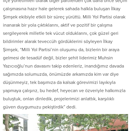
ilçe yönetimleri olarak diğer partilerden çok daha önce seçim
çalışmasına hazır hale gelerek sahada halkla buluşan İlkay
Şimşek ekibiyle etkili bir süreç yürüttü. Milli Yol Partisi olarak
inanarak bir yola çıktıklarını, aktif ve pozitif bir çalışma
sergileyerek milletle tek vücut olduklarını, çok güzel geri
bildirimler alarak teveccüh gördüklerini söyleyen İlkay
Şimşek, “Milli Yol Partisi’nin oluşumu da, bizlerin bir araya
gelmesi de tesadüf değil, bizler şehit liderimiz Muhsin
Yazıcıoğlu’nun davasını takip edenleriz, inandığımız davada
sağımızda solumuzda, önümüzde arkamızda kim var diye
düşünmeyiz, tek başımıza da kalsak görevimizi layıkıyla
yapmaya çalışırız, bu hedef, heyecan ve özveriyle halkımızla
buluştuk, onları dinledik, projelerimizi anlattık, karşılıklı
güven duygumuzu pekiştirdik” dedi.