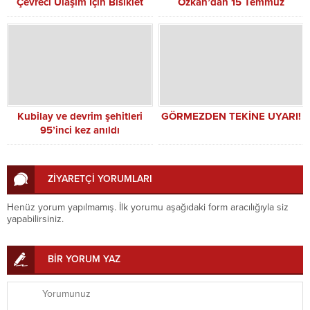
Çevreci Ulaşım İçin Bisiklet
Özkan’dan 15 Temmuz
Yolları Yapılıyor
Demokrasi ve Milli Birlik Günü
Mesajı
Kubilay ve devrim şehitleri
GÖRMEZDEN TEKİNE UYARI!
95’inci kez anıldı
ZİYARETÇİ YORUMLARI
Henüz yorum yapılmamış. İlk yorumu aşağıdaki form aracılığıyla siz
yapabilirsiniz.
BİR YORUM YAZ