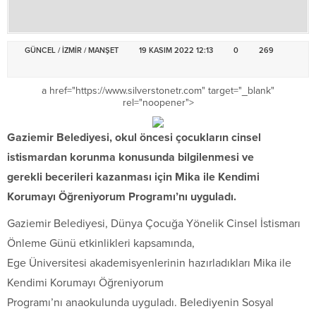
GÜNCEL
/
İZMİR
/
MANŞET
19 KASIM 2022 12:13
0
269
a href="https://www.silverstonetr.com" target="_blank"
rel="noopener">
Gaziemir Belediyesi, okul öncesi çocukların cinsel
istismardan korunma konusunda bilgilenmesi ve
gerekli becerileri kazanması için Mika ile Kendimi
Korumayı Öğreniyorum Programı’nı uyguladı.
Gaziemir Belediyesi, Dünya Çocuğa Yönelik Cinsel İstismarı
Önleme Günü etkinlikleri kapsamında,
Ege Üniversitesi akademisyenlerinin hazırladıkları Mika ile
Kendimi Korumayı Öğreniyorum
Programı’nı anaokulunda uyguladı. Belediyenin Sosyal