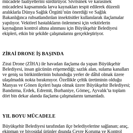
mücadele faaliyetlerini sürdürüyor. Sivrisinek ve karasinek
mücadelesi kapsamında larva kaynakları tespit edilerek düzenli
aralıklarla Dünya Sağlık Örgütü’nün önerdiği ve Sağlık
Bakanlığınca ruhsatlandırılan insektisitler kullanılarak ilaçlamalar
yapılıyor. Vektörel hastalıkların önlenmesi için vektörlerin
kaynağının kontrol altına alınması için Büyükşehir Belediyesi
ekipleri, etkin bir şekilde çalışmalarını gerçekleştiriyor.
ZİRAİ DRONE İŞ BAŞINDA
Zirai Drone (ZİHA) ile havadan ilaçlama da yapan Büyükşehir
Belediyesi, insan gücünün erişemediği; sazlık alan, sulama kanalları
ve geniş su birikintilerinin bulunduğu yerler de dâhil olmak üzere
ulaşılmadık nokta bırakmıyor. Özellikle çeltik üretiminin olduğu
Manyas ve Gönen ilçeleri başta olmak üzere Büyükşehir Belediyesi;
Bandırma, Erdek, Edremit, Burhaniye, Gömeç, Ayvalık’ta toplam
dört bin dekar alanda ilaçlama çalışmalarını tamamladı.
YIL BOYU MÜCADELE
Büyükşehir Belediyesi tarafından ilçe belediyelerine sağlanan; araç,
ekipman ve biyosidal ürünler dışında Çevre Koruma ve Kontrol