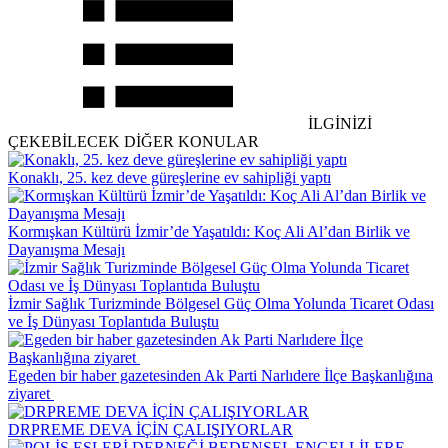
İLGİNİZİ
ÇEKEBİLECEK DİĞER KONULAR
Konaklı, 25. kez deve güreşlerine ev sahipliği yaptı
Kormışkan Kültürü İzmir’de Yaşatıldı: Koç Ali Al’dan Birlik ve
Dayanışma Mesajı
İzmir Sağlık Turizminde Bölgesel Güç Olma Yolunda Ticaret Odası
ve İş Dünyası Toplantıda Buluştu
Egeden bir haber gazetesinden Ak Parti Narlıdere İlçe Başkanlığına
ziyaret
DRPREME DEVA İÇİN ÇALIŞIYORLAR