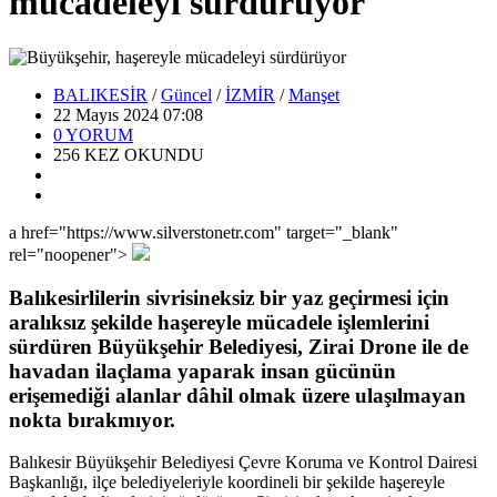
mücadeleyi sürdürüyor
BALIKESİR
/
Güncel
/
İZMİR
/
Manşet
22 Mayıs 2024 07:08
0
YORUM
256
KEZ OKUNDU
a href="https://www.silverstonetr.com" target="_blank"
rel="noopener">
Balıkesirlilerin sivrisineksiz bir yaz geçirmesi için
aralıksız şekilde haşereyle mücadele işlemlerini
sürdüren Büyükşehir Belediyesi, Zirai Drone ile de
havadan ilaçlama yaparak insan gücünün
erişemediği alanlar dâhil olmak üzere ulaşılmayan
nokta bırakmıyor.
Balıkesir Büyükşehir Belediyesi Çevre Koruma ve Kontrol Dairesi
Başkanlığı, ilçe belediyeleriyle koordineli bir şekilde haşereyle