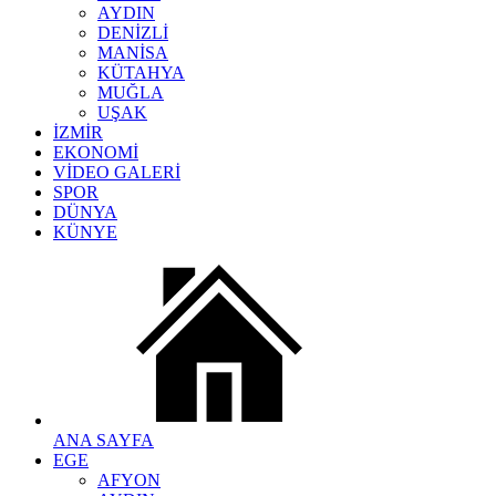
AYDIN
DENİZLİ
MANİSA
KÜTAHYA
MUĞLA
UŞAK
İZMİR
EKONOMİ
VİDEO GALERİ
SPOR
DÜNYA
KÜNYE
ANA SAYFA
EGE
AFYON