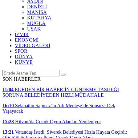
AYDIN
DENİZLİ
MANİSA
KÜTAHYA
MUĞLA
UŞAK
İZMİR
EKONOMİ
VİDEO GALERİ
SPOR
DÜNYA
KÜNYE
SON HABERLER
11:04
EGEDEN BİR HABER’İN GÜNDEME TAŞIDIĞI
SORUNA BELEDİYEDEN HIZLI MÜDAHALE
16:10
Selahattin Sapmaz’ın Adı Menteşe’de Sonsuza Dek
Yaşayacak
15:28
Hilvan’da Çocuk Oyun Alanları Yenileniyor
13:21
Vatandaş İstedi, Siverek Belediyesi Hızla Hayata Geçirdi:
Ofis Kültür Parkı’na İkinci Çocuk Oyun Alanı