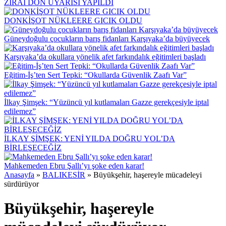
ZİRAİ DON UYARISI YAPILDI
DONKİŞOT NÜKLEERE GICIK OLDU
Güneydoğulu çocukların barış fidanları Karşıyaka’da büyüyecek
Karşıyaka’da okullara yönelik afet farkındalık eğitimleri başladı
Eğitim-İş’ten Sert Tepki: “Okullarda Güvenlik Zaafı Var”
İlkay Şimşek: “Yüzüncü yıl kutlamaları Gazze gerekçesiyle iptal
edilemez”
İLKAY ŞİMŞEK: YENİ YILDA DOĞRU YOL’DA
BİRLEŞECEĞİZ
Mahkemeden Ebru Şallı’yı şoke eden karar!
Anasayfa
»
BALIKESİR
»
Büyükşehir, haşereyle mücadeleyi
sürdürüyor
Büyükşehir, haşereyle