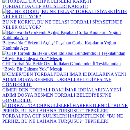
TORBALI’DA CHP KULİSLERİ KARIŞTI!
BU NE KORKU, BU NE TELAŞ? TORBALI SİYASETİNDE
NELER OLUYOR?
Balçova’da Görkemli Açılış! Paşahan Çorba Kapılarını Yoğun
Katılımla Açtı
CHP Torbalı’da Bekir Özel İddiaları Gündemde: İl Teşkilatından
“Böyle Bir Çalışma Yok” Mesajı
CİMER’DEN TORBALI’DAKİ İMAR İDDİALARINA YENİ
ADIM! DOSYA RESMEN TORBALI BELEDİYESİ’NE
GÖNDERİLDİ
TORBALI’DA CHP KULİSLERİ HAREKETLENDİ: “BU NE
PERHİZ, BU NE LAHANA TURŞUSU?” TEPKİLERİ