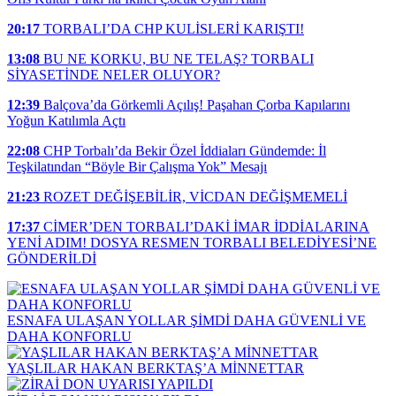
20:17
TORBALI’DA CHP KULİSLERİ KARIŞTI!
13:08
BU NE KORKU, BU NE TELAŞ? TORBALI
SİYASETİNDE NELER OLUYOR?
12:39
Balçova’da Görkemli Açılış! Paşahan Çorba Kapılarını
Yoğun Katılımla Açtı
22:08
CHP Torbalı’da Bekir Özel İddiaları Gündemde: İl
Teşkilatından “Böyle Bir Çalışma Yok” Mesajı
21:23
ROZET DEĞİŞEBİLİR, VİCDAN DEĞİŞMEMELİ
17:37
CİMER’DEN TORBALI’DAKİ İMAR İDDİALARINA
YENİ ADIM! DOSYA RESMEN TORBALI BELEDİYESİ’NE
GÖNDERİLDİ
ESNAFA ULAŞAN YOLLAR ŞİMDİ DAHA GÜVENLİ VE
DAHA KONFORLU
YAŞLILAR HAKAN BERKTAŞ’A MİNNETTAR