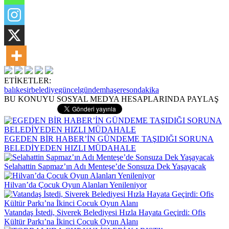
ETİKETLER:
balıkesir
belediye
güncel
gündem
haşere
sondakika
BU KONUYU SOSYAL MEDYA HESAPLARINDA PAYLAŞ
EGEDEN BİR HABER’İN GÜNDEME TAŞIDIĞI SORUNA
BELEDİYEDEN HIZLI MÜDAHALE
Selahattin Sapmaz’ın Adı Menteşe’de Sonsuza Dek Yaşayacak
Hilvan’da Çocuk Oyun Alanları Yenileniyor
Vatandaş İstedi, Siverek Belediyesi Hızla Hayata Geçirdi: Ofis
Kültür Parkı’na İkinci Çocuk Oyun Alanı