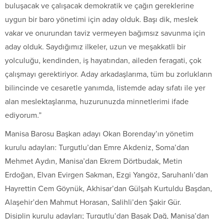
buluşacak ve çalışacak demokratik ve çağın gereklerine
uygun bir baro yönetimi için aday olduk. Başı dik, meslek
vakar ve onurundan taviz vermeyen bağımsız savunma için
aday olduk. Saydığımız ilkeler, uzun ve meşakkatli bir
yolculuğu, kendinden, iş hayatından, aileden feragati, çok
çalışmayı gerektiriyor. Aday arkadaşlarıma, tüm bu zorlukların
bilincinde ve cesaretle yanımda, listemde aday sıfatı ile yer
alan meslektaşlarıma, huzurunuzda minnetlerimi ifade
ediyorum.”
Manisa Barosu Başkan adayı Okan Borenday’ın yönetim
kurulu adayları: Turgutlu’dan Emre Akdeniz, Soma’dan
Mehmet Aydın, Manisa’dan Ekrem Dörtbudak, Metin
Erdoğan, Elvan Evirgen Sakman, Ezgi Yangöz, Saruhanlı’dan
Hayrettin Cem Göynük, Akhisar’dan Gülşah Kurtuldu Başdan,
Alaşehir’den Mahmut Horasan, Salihli’den Şakir Gür.
Disiplin kurulu adayları; Turgutlu’dan Başak Dağ, Manisa’dan