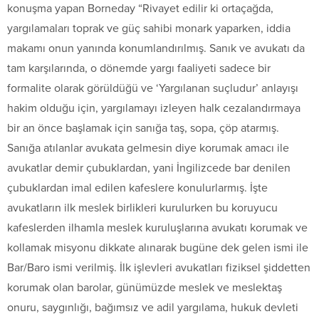
konuşma yapan Borneday “Rivayet edilir ki ortaçağda,
yargılamaları toprak ve güç sahibi monark yaparken, iddia
makamı onun yanında konumlandırılmış. Sanık ve avukatı da
tam karşılarında, o dönemde yargı faaliyeti sadece bir
formalite olarak görüldüğü ve ‘Yargılanan suçludur’ anlayışı
hakim olduğu için, yargılamayı izleyen halk cezalandırmaya
bir an önce başlamak için sanığa taş, sopa, çöp atarmış.
Sanığa atılanlar avukata gelmesin diye korumak amacı ile
avukatlar demir çubuklardan, yani İngilizcede bar denilen
çubuklardan imal edilen kafeslere konulurlarmış. İşte
avukatların ilk meslek birlikleri kurulurken bu koruyucu
kafeslerden ilhamla meslek kuruluşlarına avukatı korumak ve
kollamak misyonu dikkate alınarak bugüne dek gelen ismi ile
Bar/Baro ismi verilmiş. İlk işlevleri avukatları fiziksel şiddetten
korumak olan barolar, günümüzde meslek ve meslektaş
onuru, saygınlığı, bağımsız ve adil yargılama, hukuk devleti