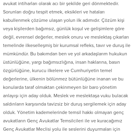
avukat intiharları olarak acı bir şekilde geri dönmektedir.
Sorunları doğru tespit etmek, eksikleri ve hataları
kabullenmek çözüme ulaşan yolun ilk adımıdır. Çözüm kişi
veya kişilerden bağımsız, günlük koşul ve gelişimlere göre
değil, evrensel değerler, meslek onuru ve meslektaş çıkarları
temelinde ilkeselleşmiş bir kurumsal refleks, tavır ve duruş ile
mümkündür. Bu bakımdan ben ve yol arkadaşlarım hukukun
üstünlüğüne, yargı bağımsızlığına, insan haklarına, basın
özgürlüğüne, kurucu ilkelere ve Cumhuriyetin temel
değerlerine, ülkenin bölünmez bütünlüğüne inanan ve bu
konularda taraf olmaktan çekinmeyen bir baro yönetim
anlayışı için aday olduk. Meslek ve meslektaşa vuku bulacak
saldırıların karşısında tavizsiz bir duruş sergilemek için aday
olduk. Yönetim kademelerinde temsil hakkı olmayan genç
avukatların Genç Avukatlar Temsilcileri ile ve kuracağımız
Genç Avukatlar Meclisi yolu ile seslerini duyurmaları için