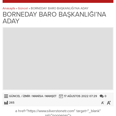
Anasayfa
»
Güncel
»
BORNEDAY BARO BAŞKANLIĞI’NA ADAY
BORNEDAY BARO BAŞKANLIĞI’NA
ADAY
GÜNCEL
/
İZMİR
/
MANİSA
/
MANŞET
17 AĞUSTOS 2022 07:29
0
265
a href="https://www.silverstonetr.com" target="_blank"
rel="noopener">