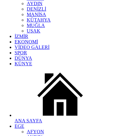
AYDIN
DENİZLİ
MANİSA
KÜTAHYA
MUĞLA
UŞAK
İZMİR
EKONOMİ
VİDEO GALERİ
SPOR
DÜNYA
KÜNYE
ANA SAYFA
EGE
AFYON