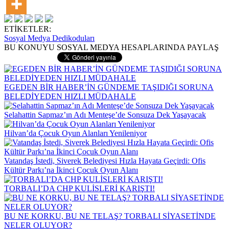
ETİKETLER:
Sosyal Medya Dedikoduları
BU KONUYU SOSYAL MEDYA HESAPLARINDA PAYLAŞ
EGEDEN BİR HABER’İN GÜNDEME TAŞIDIĞI SORUNA
BELEDİYEDEN HIZLI MÜDAHALE
Selahattin Sapmaz’ın Adı Menteşe’de Sonsuza Dek Yaşayacak
Hilvan’da Çocuk Oyun Alanları Yenileniyor
Vatandaş İstedi, Siverek Belediyesi Hızla Hayata Geçirdi: Ofis
Kültür Parkı’na İkinci Çocuk Oyun Alanı
TORBALI’DA CHP KULİSLERİ KARIŞTI!
BU NE KORKU, BU NE TELAŞ? TORBALI SİYASETİNDE
NELER OLUYOR?