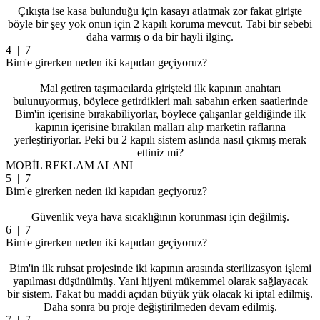
Çıkışta ise kasa bulunduğu için kasayı atlatmak zor fakat girişte
böyle bir şey yok onun için 2 kapılı koruma mevcut. Tabi bir sebebi
daha varmış o da bir hayli ilginç.
4
| 7
Bim'e girerken neden iki kapıdan geçiyoruz?
Mal getiren taşımacılarda girişteki ilk kapının anahtarı
bulunuyormuş, böylece getirdikleri malı sabahın erken saatlerinde
Bim'in içerisine bırakabiliyorlar, böylece çalışanlar geldiğinde ilk
kapının içerisine bırakılan malları alıp marketin raflarına
yerleştiriyorlar. Peki bu 2 kapılı sistem aslında nasıl çıkmış merak
ettiniz mi?
MOBİL REKLAM ALANI
5
| 7
Bim'e girerken neden iki kapıdan geçiyoruz?
Güvenlik veya hava sıcaklığının korunması için değilmiş.
6
| 7
Bim'e girerken neden iki kapıdan geçiyoruz?
Bim'in ilk ruhsat projesinde iki kapının arasında sterilizasyon işlemi
yapılması düşünülmüş. Yani hijyeni mükemmel olarak sağlayacak
bir sistem. Fakat bu maddi açıdan büyük yük olacak ki iptal edilmiş.
Daha sonra bu proje değiştirilmeden devam edilmiş.
7
| 7