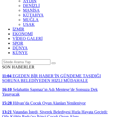
AYDIN
DENİZLİ
MANİSA
KÜTAHYA
MUĞLA
UŞAK
İZMİR
EKONOMİ
VİDEO GALERİ
SPOR
DÜNYA
KÜNYE
SON HABERLER
11:04
EGEDEN BİR HABER’İN GÜNDEME TAŞIDIĞI
SORUNA BELEDİYEDEN HIZLI MÜDAHALE
16:10
Selahattin Sapmaz’ın Adı Menteşe’de Sonsuza Dek
Yaşayacak
15:28
Hilvan’da Çocuk Oyun Alanları Yenileniyor
13:21
Vatandaş İstedi, Siverek Belediyesi Hızla Hayata Geçirdi:
Ofis Kültür Parkı’na İkinci Çocuk Oyun Alanı