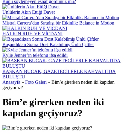
Bunu söylemeyen esnaf gördünüz mü?
Ünlülerin Akın Ettiği Davet
Mistral Carrera’dan Sıradışı bir Etkinlik: Balance in Motion
HALKIN RUH VE VİCDANI
Boşandıktan Sonra Dost Kalabilmiş Ünlü Çiftler
Kylie Jenner’ın telefonu ifşa edildi
BAŞKAN BUCAK, GAZETECİLERLE KAHVALTIDA
BULUŞTU
Anasayfa
»
Foto Galeri
»
Bim’e girerken neden iki kapıdan
geçiyoruz?
Bim’e girerken neden iki
kapıdan geçiyoruz?