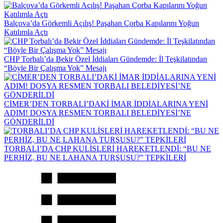
Balçova’da Görkemli Açılış! Paşahan Çorba Kapılarını Yoğun
Katılımla Açtı
CHP Torbalı’da Bekir Özel İddiaları Gündemde: İl Teşkilatından
“Böyle Bir Çalışma Yok” Mesajı
CİMER’DEN TORBALI’DAKİ İMAR İDDİALARINA YENİ
ADIM! DOSYA RESMEN TORBALI BELEDİYESİ’NE
GÖNDERİLDİ
TORBALI’DA CHP KULİSLERİ HAREKETLENDİ: “BU NE
PERHİZ, BU NE LAHANA TURŞUSU?” TEPKİLERİ