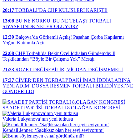
20:17
TORBALI’DA CHP KULİSLERİ KARIŞTI!
13:08
BU NE KORKU, BU NE TELAŞ? TORBALI
SİYASETİNDE NELER OLUYOR?
12:39
Balçova’da Görkemli Açılış! Paşahan Çorba Kapılarını
Yoğun Katılımla Açtı
22:08
CHP Torbalı’da Bekir Özel İddiaları Gündemde: İl
Teşkilatından “Böyle Bir Çalışma Yok” Mesajı
21:23
ROZET DEĞİŞEBİLİR, VİCDAN DEĞİŞMEMELİ
17:37
CİMER’DEN TORBALI’DAKİ İMAR İDDİALARINA
YENİ ADIM! DOSYA RESMEN TORBALI BELEDİYESİ’NE
GÖNDERİLDİ
SAADET PARTİSİ TORBALI 8.OLAĞAN KONGRESİ
Valeria Lukyanova’nın yeni tutkusu
Kendall Jenner: ‘Sağlıksız olan her şeyi seviyorum’