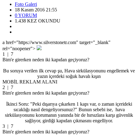
Foto Galeri
18 Kasım 2016 21:55
0
YORUM
1.438
KEZ OKUNDU
a href="https://www.silverstonetr.com" target="_blank"
rel="noopener">
1
| 7
Bim'e girerken neden iki kapıdan geçiyoruz?
Bu soruya verilen ilk cevap şu, Hava sirkülasyonunu engellemek ve
yazın içerdeki soğuk havalı kışın
MOBİL REKLAM ALANI
2
| 7
Bim'e girerken neden iki kapıdan geçiyoruz?
İkinci Soru: "Peki dışarıya çıkarken 1 kapı var, o zaman içerideki
sıcaklığı nasıl dengeliyorsunuz?" Bunun sebebi ise, hava
sirkülasyonunu korumanın yanında bir de hırsızlara karşı güvenlik
sağlıyor, girdiği kapıdan çıkmasını engelliyor.
3
| 7
Bim'e girerken neden iki kapıdan geçiyoruz?