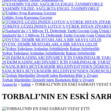
YASEMİN YILDIZ: SAĞLIKTA ENGEL TANIMIYORUZ
Ünlüler Ayna Karşısına Geçerse
TÜRKİYE GÜZELİNDEN LOTUS’A YÜREK ISITAN ZİYARE
Şanlıurfa’da 1,5 Milyon TL Değerinde Tarihi Geçmiş Gıda Ürünü Ele
ÖVÜNÇ DEMİR MUHTARLARLA BİR ARAYA GELDİ
Yoğun Yağışların Ardından Şehitliklerde Bakım Seferberliği
29 EKİM KADINLARI DİYABET İÇİN FARKINDALIK YARAT
ŞANLIURFA BÜYÜKŞEHİR BELEDİYESİ’NDEN ÖĞRENCİLER
Torbalı Mardinliler Derneği’nden Başhekim Bilir’e Ziyaret
Anasayfa
»
Sağlık
»
TORBALI’NIN EN ESKİ SARRAFI VEFAT 
TORBALI’NIN EN ESKİ SARR