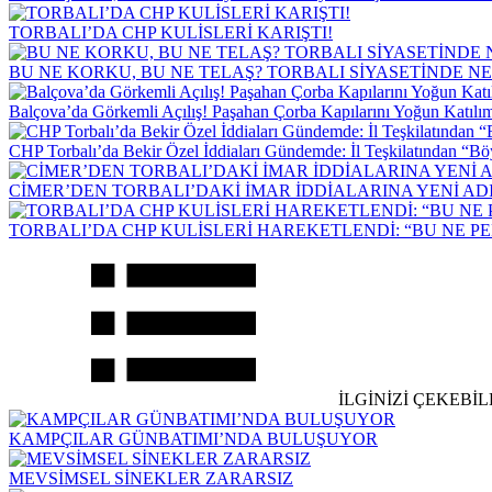
TORBALI’DA CHP KULİSLERİ KARIŞTI!
BU NE KORKU, BU NE TELAŞ? TORBALI SİYASETİNDE N
Balçova’da Görkemli Açılış! Paşahan Çorba Kapılarını Yoğun Katılım
CHP Torbalı’da Bekir Özel İddiaları Gündemde: İl Teşkilatından “Bö
CİMER’DEN TORBALI’DAKİ İMAR İDDİALARINA YENİ AD
TORBALI’DA CHP KULİSLERİ HAREKETLENDİ: “BU NE PE
İLGİNİZİ ÇEKEB
KAMPÇILAR GÜNBATIMI’NDA BULUŞUYOR
MEVSİMSEL SİNEKLER ZARARSIZ