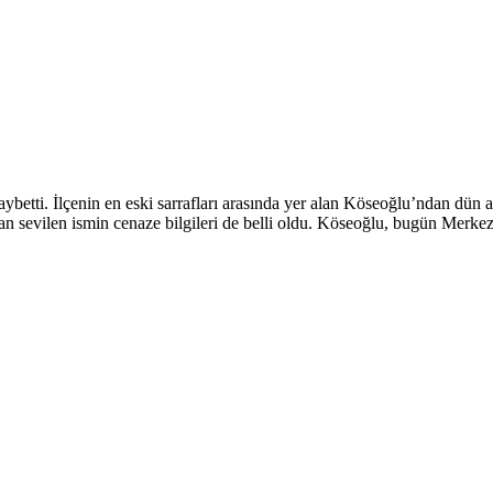
etti. İlçenin en eski sarrafları arasında yer alan Köseoğlu’ndan dün acı
n sevilen ismin cenaze bilgileri de belli oldu. Köseoğlu, bugün Merk