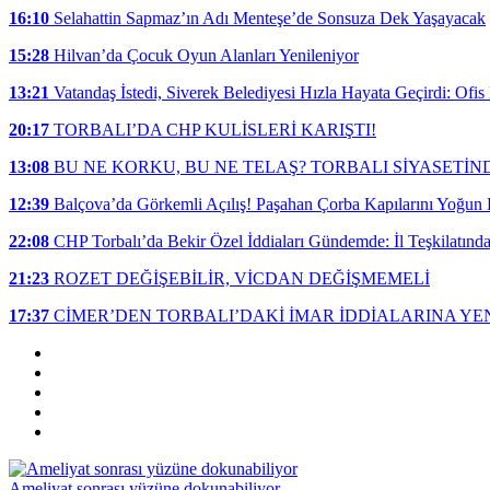
16:10
Selahattin Sapmaz’ın Adı Menteşe’de Sonsuza Dek Yaşayacak
15:28
Hilvan’da Çocuk Oyun Alanları Yenileniyor
13:21
Vatandaş İstedi, Siverek Belediyesi Hızla Hayata Geçirdi: Ofi
20:17
TORBALI’DA CHP KULİSLERİ KARIŞTI!
13:08
BU NE KORKU, BU NE TELAŞ? TORBALI SİYASETİ
12:39
Balçova’da Görkemli Açılış! Paşahan Çorba Kapılarını Yoğun K
22:08
CHP Torbalı’da Bekir Özel İddiaları Gündemde: İl Teşkilatınd
21:23
ROZET DEĞİŞEBİLİR, VİCDAN DEĞİŞMEMELİ
17:37
CİMER’DEN TORBALI’DAKİ İMAR İDDİALARINA YEN
Ameliyat sonrası yüzüne dokunabiliyor