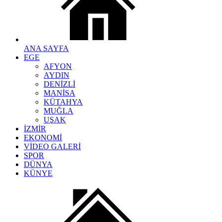
ANA SAYFA
EGE
AFYON
AYDIN
DENİZLİ
MANİSA
KÜTAHYA
MUĞLA
UŞAK
İZMİR
EKONOMİ
VİDEO GALERİ
SPOR
DÜNYA
KÜNYE