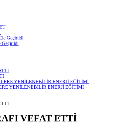
T
 Geçirildi
TI
E YENİLENEBİLİR ENERJİ EĞİTİMİ
ETTİ
AFI VEFAT ETTİ