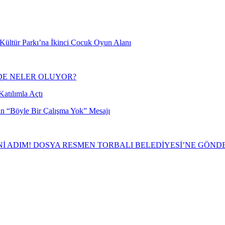
s Kültür Parkı’na İkinci Çocuk Oyun Alanı
NDE NELER OLUYOR?
atılımla Açtı
an “Böyle Bir Çalışma Yok” Mesajı
İ ADIM! DOSYA RESMEN TORBALI BELEDİYESİ’NE GÖND