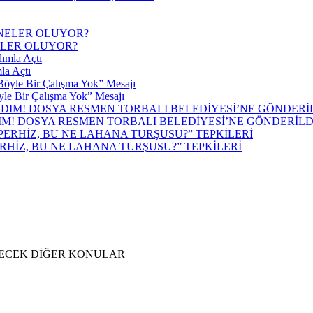
ELER OLUYOR?
la Açtı
yle Bir Çalışma Yok” Mesajı
IM! DOSYA RESMEN TORBALI BELEDİYESİ’NE GÖNDERİLD
RHİZ, BU NE LAHANA TURŞUSU?” TEPKİLERİ
İLECEK DİĞER KONULAR