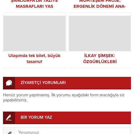
ŞANLIURFA’DA TAZİYE
MUHTEŞEM PROJE;
MASRAFLARI YAS
ERGENLİK DÖNEMİ ANA-
SAHİPLERİNİ ZORLUYOR
BABA OKULU
Ulaşımda tek bilet, büyük
İLKAY ŞİMŞEK:
tasarruf
ÖZGÜRLÜKLERİ
SINIRLAYARAK İKTİDARINIZI
KORUYAMAZSINIZ
ZİYARETÇİ YORUMLARI
Henüz yorum yapılmamış. İlk yorumu aşağıdaki form aracılığıyla siz
yapabilirsiniz.
BİR YORUM YAZ