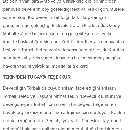
Bölgenin yanı sıra Antalya ve Çanakkale gibi şehirlerden
pehlivan develerin boy gösterdiği festival renkli görüntülere
sahne oldu. 160 devenin katıldığı, farklı kupalar için
güreşlerin gerçekleştiği festivale 20 bin kişi katıldı. Özbey
Mahallesi’nde bulunan Arenada gerçekleşen festivalin
komite başkanlığını Mehmet Kurt üstlendi. Aracı olmayanları
festivale Torbalı Belediyesi vatandaşı ücretsiz taşıdı. Kurulan
stantlarda alışveriş yapma fırsatı da bulan vatandaşlar, güzel
havanın tadını yaktıkları mangallarla çıkardı.
TEKİN’DEN TUGAY’A TEŞEKKÜR
Deveciliğin Torbalı’da büyük anlam ifade ettiğini anlatan
Torbalı Belediye Başkanı Mithat Tekin “Devecilik kültürü ve
deve güreşleri Torbalı için önemli bir değer. Bölgenin en
büyük organizasyonuna imza attığımız için mutluyuz. Katılım
oldukça yoğun oldu. Geçmişi yüz yıllar öncesine dayanan bir
geleneği hala yaşatabiliyor olmanın mutluluğu içerisindeyiz.