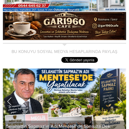
BU KONUYU SOSYAL MEDYA HESAPLARINDA PAYLAŞ
Selahattin Sapmaz’ın Adı Menteşe’de Sonsuza Dek