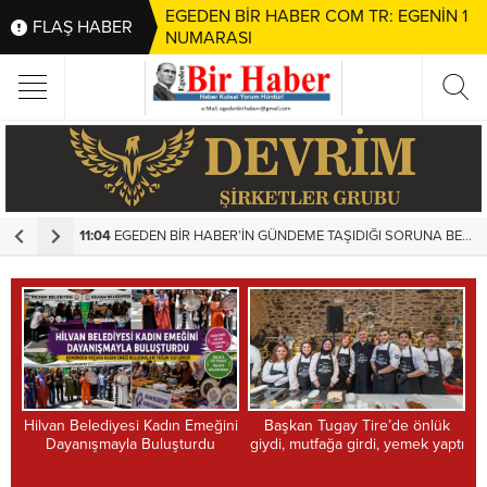
EGEDEN BİR HABER COM TR: EGENİN 1
FLAŞ HABER
NUMARASI
11:04
EGEDEN BİR HABER’İN GÜNDEME TAŞIDIĞI SORUNA BELEDİYEDEN HIZLI MÜDAHALE
1
Hilvan Belediyesi Kadın Emeğini
Başkan Tugay Tire’de önlük
Dayanışmayla Buluşturdu
giydi, mutfağa girdi, yemek yaptı