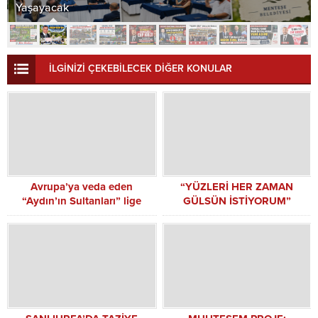
Yaşayacak
İLGİNİZİ ÇEKEBİLECEK DİĞER KONULAR
Avrupa’ya veda eden
“YÜZLERİ HER ZAMAN
“Aydın’ın Sultanları” lige
GÜLSÜN İSTİYORUM”
odaklandı