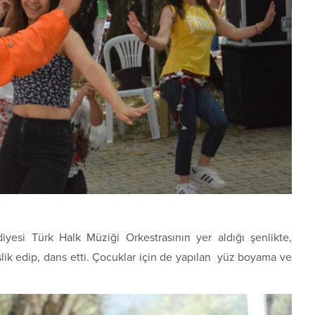
esi Türk Halk Müziği Orkestrasının yer aldığı şenlikte,
eşlik edip, dans etti. Çocuklar için de yapılan yüz boyama ve