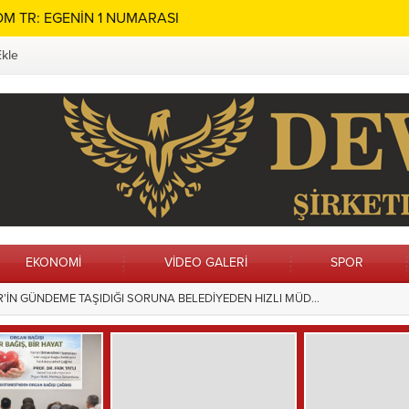
M TR: EGENİN 1 NUMARASI
Ekle
EKONOMİ
VİDEO GALERİ
SPOR
ın Adı Menteşe’de Sonsuza Dek Yaşayacak
15:28
Hilvan’da Ç