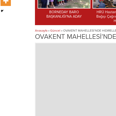
RNEDAY BARO
HRÜ Hastanesi’nden Organ
Minikler içi
ANLIĞI’NA ADAY
Bağışı Çağrısı: “Bir Bağış, Bir
Hayat”
Anasayfa
»
Güncel
»
OVAKENT MAHELLESİ’NDE HIDIRELL
OVAKENT MAHELLESİ’NDE