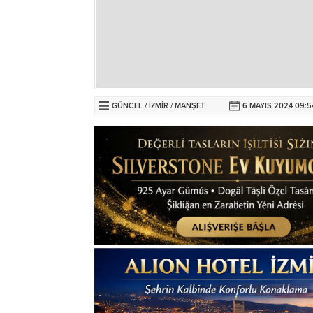
GÜNCEL
/
İZMİR
/
MANŞET
6 MAYIS 2024 09:5