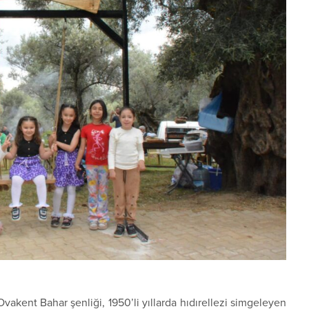
kent Bahar şenliği, 1950’li yıllarda hıdırellezi simgeleyen