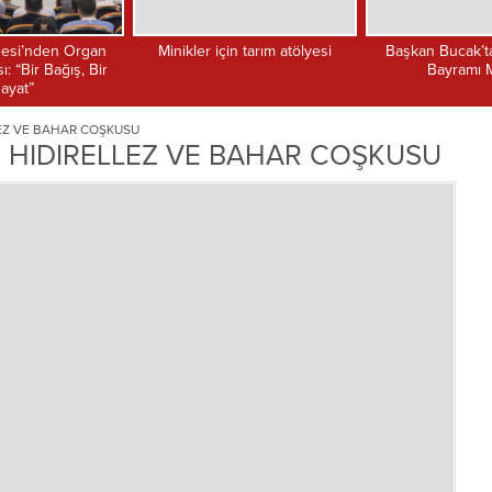
n tarım atölyesi
Başkan Bucak’tan Ramazan
TUFAN AKAN: 
Bayramı Mesajı
ENGELLİLER
YAŞANABİLİR
EZ VE BAHAR COŞKUSU
 HIDIRELLEZ VE BAHAR COŞKUSU