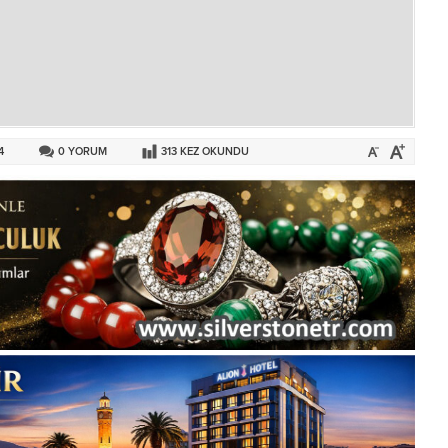
4
0
YORUM
313
KEZ OKUNDU