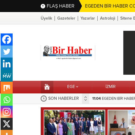
FLAŞ HABER
EGEDEN BİR HABER CO
Üyelik
Gazeteler
Yazarlar
Astroloji
Sitene 
EGE
İZMİR
SON HABERLER
EME TAŞIDIĞI SORUNA BELEDİYEDEN HIZLI MÜDAHALE
16:10
Selahattin Sapmaz’